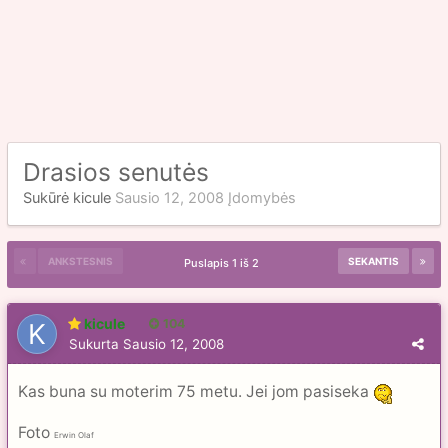
Drasios senutės
Sukūrė
kicule
Sausio 12, 2008
Įdomybės
ANKSTESNIS
SEKANTIS
Puslapis 1 iš 2
kicule
104
Sukurta
Sausio 12, 2008
Kas buna su moterim 75 metu. Jei jom pasiseka
Foto
Erwin Olaf