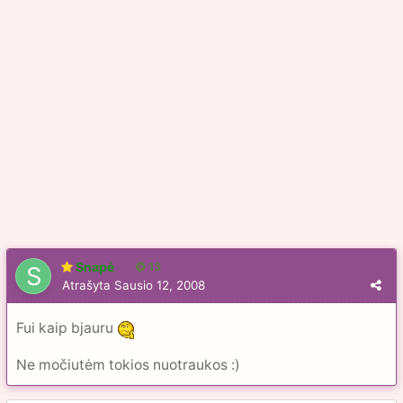
Snapė
13
Atrašyta
Sausio 12, 2008
Fui kaip bjauru
Ne močiutėm tokios nuotraukos :)