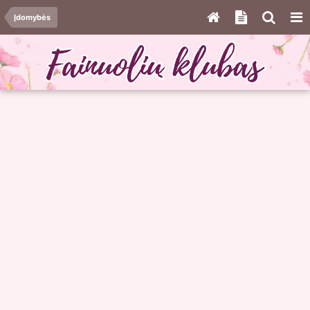
Įdomybės