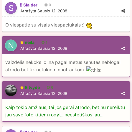
Slaider
0
Atrašyta
Sausio 12, 2008
O viespatie su visais viespaciukais :)
neila
1
Atrašyta
Sausio 12, 2008
vaizdelis nekoks :o ,na pagal metus senutes neblogai
atrodo bet tik netokiom nuotraukom.
Eitvydė
6
Atrašyta
Sausio 12, 2008
Kaip tokio amžiaus, tai jos gerai atrodo, bet nu nereiktų
jau savo foto kitiem rodyt.. neestetiškos jau...