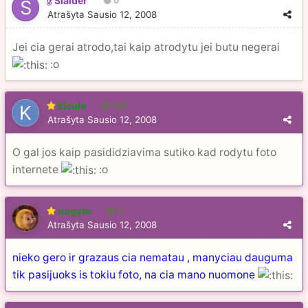
Slaider
0
Atrašyta
Sausio 12, 2008
Jei cia gerai atrodo,tai kaip atrodytu jei butu negerai
:o
kicule
104
Atrašyta
Sausio 12, 2008
O gal jos kaip pasididziavima sutiko kad rodytu foto
internete
:o
uogyte
3
Atrašyta
Sausio 12, 2008
nieko gero ir grazaus cia nematau , manyciau dauguma
tik pasijuoks is tokiu foto, na cia mano nuomone