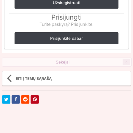
Užsiregistruoti
Prisijungti
Turite paskyrą? Prisijunkite.
Prisijunkite dabar
Sekėjai
0
EITI Į TEMŲ SĄRAŠĄ