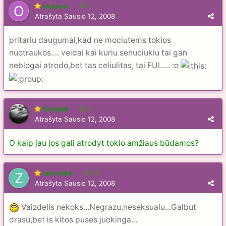
oksana
2
Atrašyta
Sausio 12, 2008
pritariu daugumai,kad ne mociutems tokios
nuotraukos.... veidai kai kuriu senuciukiu tai gan
neblogai atrodo,bet tas celiulitas, tai FUI..... :o
Eitvydė
6
Atrašyta
Sausio 12, 2008
O kaip jau jos gali atrodyt tokio amžiaus būdamos?
zmonike
28
Atrašyta
Sausio 12, 2008
Vaizdelis nekoks...Negrazu,neseksualu...Galbut
drasu,bet is kitos puses juokinga...