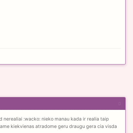
d nerealiai :wacko: nieko manau kada ir realia taip
riame kiekvienas atradome geru draugu gera cia visda