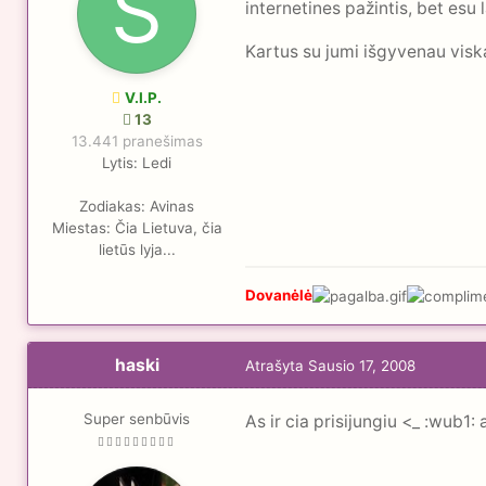
internetines pažintis, bet esu
Kartus su jumi išgyvenau viską, 
V.I.P.
13
13.441 pranešimas
Lytis:
Ledi
Zodiakas:
Avinas
Miestas:
Čia Lietuva, čia
lietūs lyja...
Dovanėlė
haski
Atrašyta
Sausio 17, 2008
Super senbūvis
As ir cia prisijungiu <_ :wub1: 