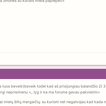
kia zmones su kuriais miela paplepeti>
 tuos beveik(beveik todėl kad aš prisijungiau balandžio 2) 3 
irgi neprisimenu <_ lyg ir ka ma forume gavau pakvietim>
ai mielų šiltų mergaičių. su kuriom net negalvojau kad kada nor