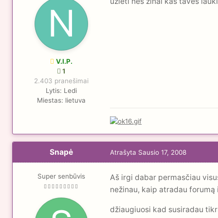
uzieti nes zinai kas taves lau
V.I.P.
1
2.403 pranešimai
Lytis:
Ledi
Miestas:
lietuva
Snapė
Atrašyta
Sausio 17, 2008
Super senbūvis
Aš irgi dabar permasčiau visus
nežinau, kaip atradau forumą 
džiaugiuosi kad susiradau tikr