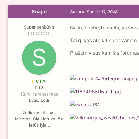
Snapė
Sukurta
Sausio 17, 2008
Super senbūvis
Na ką chebryte miela, jei švest
Tai gi kas ateikit su dovanom 
Prašom visus kam šis forumas 
V.I.P.
13
13.441 pranešimas
Lytis:
Ledi
Zodiakas:
Avinas
Miestas:
Čia Lietuva, čia
lietūs lyja...