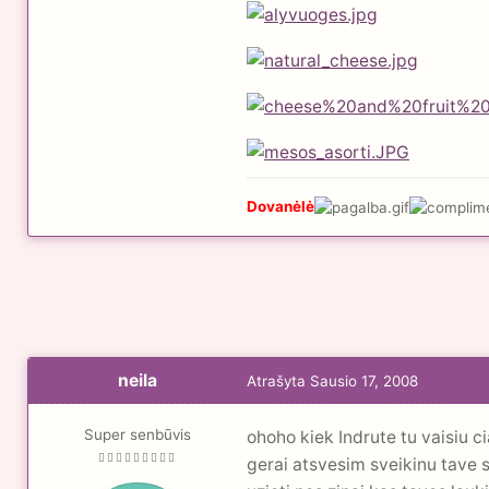
Dovanėlė
neila
Atrašyta
Sausio 17, 2008
Super senbūvis
ohoho kiek Indrute tu vaisiu c
gerai atsvesim sveikinu tave 