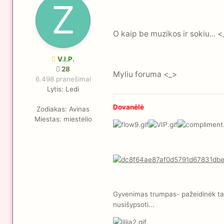
O kaip be muzikos ir sokiu... 
V.I.P.
28
Myliu foruma <_>
6.498 pranešimai
Lytis:
Ledi
Dovanėlė
Zodiakas:
Avinas
Miestas:
miestelio
Gyvenimas trumpas- pažeidinėk taisy
nusišypsoti...