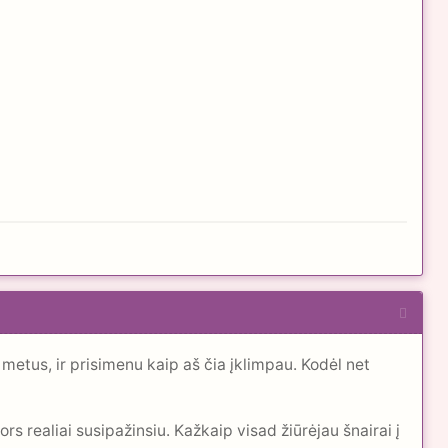
metus, ir prisimenu kaip aš čia įklimpau. Kodėl net
s realiai susipažinsiu. Kažkaip visad žiūrėjau šnairai į