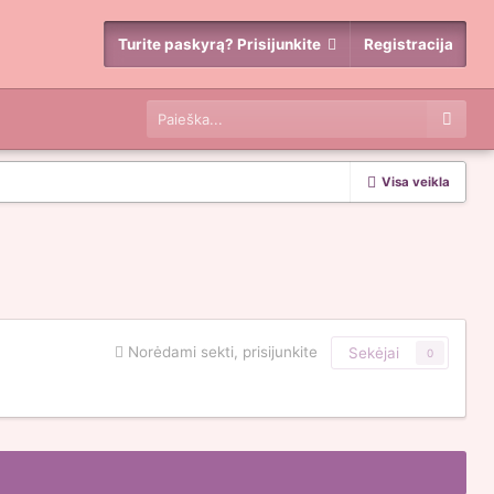
Turite paskyrą? Prisijunkite
Registracija
Visa veikla
Norėdami sekti, prisijunkite
Sekėjai
0