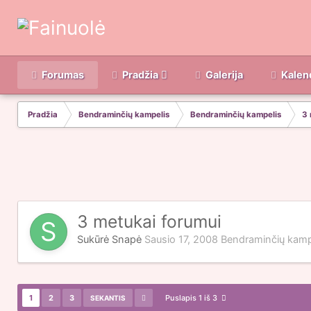
Forumas
Pradžia
Galerija
Kalen
Pradžia
Bendraminčių kampelis
Bendraminčių kampelis
3 
3 metukai forumui
Sukūrė
Snapė
Sausio 17, 2008
Bendraminčių kamp
1
2
3
Puslapis 1 iš 3
SEKANTIS