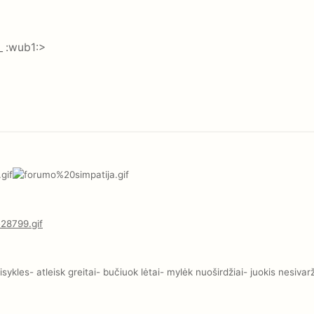
<_ :wub1:>
kles- atleisk greitai- bučiuok lėtai- mylėk nuoširdžiai- juokis nesivar