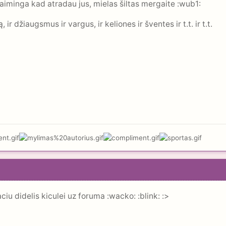
 laiminga kad atradau jus, mielas šiltas mergaite :wub1:
ir džiaugsmus ir vargus, ir keliones ir šventes ir t.t. ir t.t.
aciu didelis kiculei uz foruma :wacko: :blink: :>