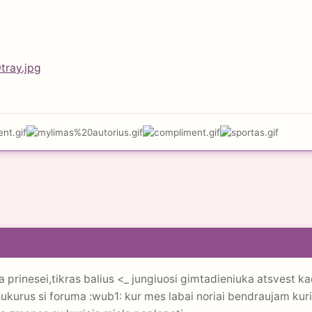
ia prinesei,tikras balius <_ jungiuosi gimtadieniuka atsvest ka
sukurus si foruma :wub1: kur mes labai noriai bendraujam ku