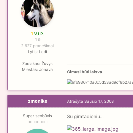
V.I.P.
0
2.627 pranešimai
Lytis:
Ledi
Zodiakas:
Žuvys
Miestas:
Jonava
Gimusi būti laisva...
zmonike
Atrašyta
Sausio 17, 2008
Super senbūvis
Su gimtadieniu...