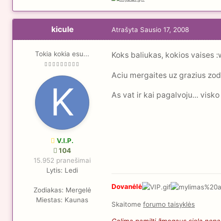
kicule
Atrašyta
Sausio 17, 2008
Tokia kokia esu...
Koks baliukas, kokios vaises :
Aciu mergaites uz grazius zod
As vat ir kai pagalvoju... visk
V.I.P.
104
15.952 pranešimai
Lytis:
Ledi
Dovanėlė
Zodiakas:
Mergelė
Miestas:
Kaunas
Skaitome
forumo taisyklės
Galima pamilti žmogaus sielą nepaži