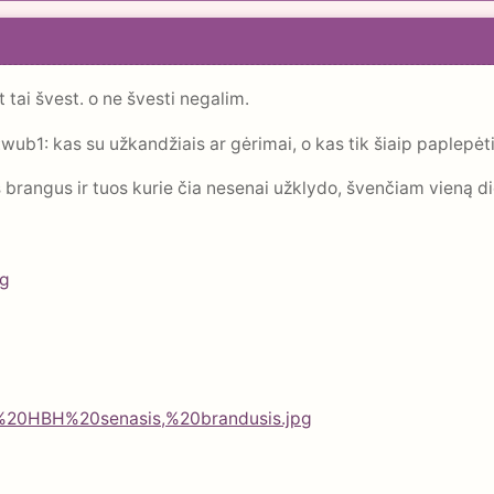
 tai švest. o ne švesti negalim.
:wub1: kas su užkandžiais ar gėrimai, o kas tik šiaip paplepė
brangus ir tuos kurie čia nesenai užklydo, švenčiam vieną die