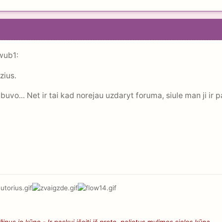
wub1:
zius.
o buvo... Net ir tai kad norejau uzdaryt foruma, siule man ji i
nus jo kūno - Ir paskui išeiti iš proto, palietus mylimos sielos kūną