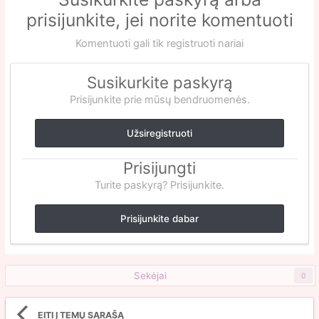
prisijunkite, jei norite komentuoti
Komentuoti gali tik registruoti nariai
Susikurkite paskyrą
Prisijunkite prie mūsų bendruomenės.
Užsiregistruoti
Prisijungti
Turite paskyrą? Prisijunkite.
Prisijunkite dabar
Sekėjai
0
EITI Į TEMŲ SĄRAŠĄ