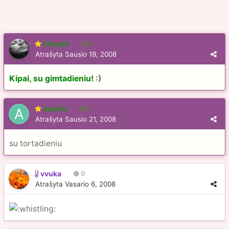
Eitvydė
6
Atrašyta
Sausio 19, 2008
Kipai, su gimtadieniu!
:)
Aqville
6
Atrašyta
Sausio 21, 2008
su tortadieniu
vvuka
0
Atrašyta
Vasario 6, 2008