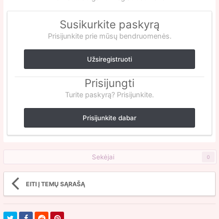
Susikurkite paskyrą
Prisijunkite prie mūsų bendruomenės.
Užsiregistruoti
Prisijungti
Turite paskyrą? Prisijunkite.
Prisijunkite dabar
Sekėjai
0
EITI Į TEMŲ SĄRAŠĄ