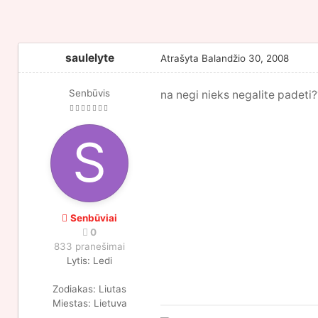
saulelyte
Atrašyta
Balandžio 30, 2008
Senbūvis
na negi nieks negalite padeti???
Senbūviai
0
833 pranešimai
Lytis:
Ledi
Zodiakas:
Liutas
Miestas:
Lietuva