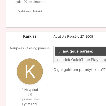
Lytis:
Džentelmenas
Zodiakas:
Avinas
Karklas
Atrašyta
Rugsėjo 27, 2008
Naujokas - tiesiog praeivis
aougous parašė:
naudok QuickTime Player,aps
O gal galėtum parašyti kaip??
Naujokai
0
1 pranešimas
Lytis:
Ledi