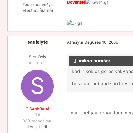
Dovanėlė
Zodiakas:
Vežys
Miestas:
Šiauliai
saulelyte
Atrašyta
Gegužės 10, 2009
Senbūvis
milina parašė:
kad ir kokios geros kokybes 
tiesa dar nebandziau hdv f
Senbūviai
zinau...bet jau geriau taip, ne
0
833 pranešimai
Lytis:
Ledi