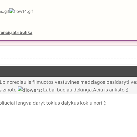
encių atributika
. Lb noreciau is filmuotos vestuvines medziagos pasidaryti ves
as zinote
Labai buciau dekinga.Aciu is anksto ;)
iuciai lengva daryt tokius dalykus kokiu nori (: