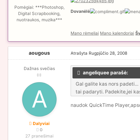
Pomėgiai:
***Photoshop,
Dovanėlė
Digital Scrapbooking,
nuotraukos, muzika***
Mano rėmeliai
Mano kalendoriai
Šv
aougous
Atrašyta
Rugpjūčio 28, 2008
Dažnas svečias
angeliquee parašė:
Gal galite kas nors padeti..
tai padaryti. Padekite,jei k
naudok QuickTime Player,apsol
Dalyviai
0
27 pranešimai