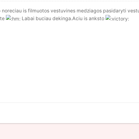
Lb noreciau is filmuotos vestuvines medziagos pasidaryti vestuv
ote
Labai buciau dekinga.Aciu is anksto