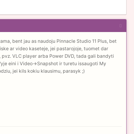
rama, bent jau as naudoju Pinnacle Studio 11 Plus, bet
ske ar video kaseteje, jei pastarojoje, tuomet dar
a, pvz. VLC player arba Power DVD, tada gali bandyti
'yje eini i Video->Snapshot ir turetu issaugoti My
dziu, jei kils kokiu klausimu, parasyk ;)