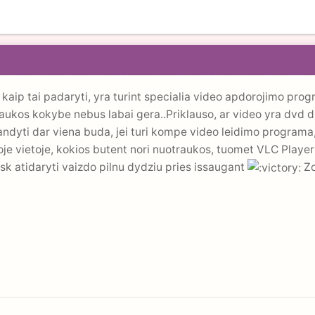
 kaip tai padaryti, yra turint specialia video apdorojimo prog
aukos kokybe nebus labai gera..Priklauso, ar video yra dvd di
bandyti dar viena buda, jei turi kompe video leidimo program
 toje vietoje, kokios butent nori nuotraukos, tuomet VLC Player
sk atidaryti vaizdo pilnu dydziu pries issaugant
Zo