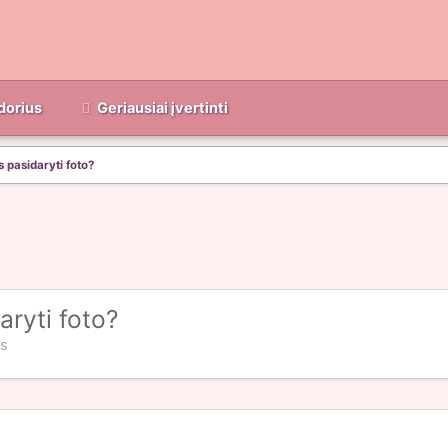
dorius
Geriausiai įvertinti
 pasidaryti foto?
aryti foto?
is