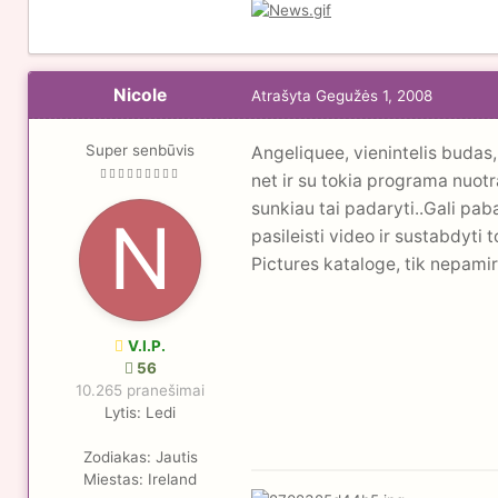
Nicole
Atrašyta
Gegužės 1, 2008
Super senbūvis
Angeliquee, vienintelis budas,
net ir su tokia programa nuotr
sunkiau tai padaryti..Gali pa
pasileisti video ir sustabdyti
Pictures kataloge, tik nepamir
V.I.P.
56
10.265 pranešimai
Lytis:
Ledi
Zodiakas:
Jautis
Miestas:
Ireland