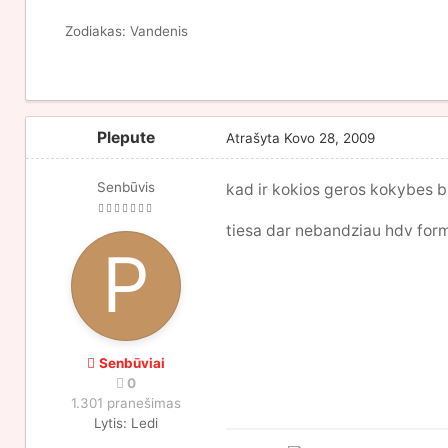
Zodiakas:
Vandenis
Plepute
Atrašyta
Kovo 28, 2009
Senbūvis
kad ir kokios geros kokybes bu
tiesa dar nebandziau hdv for
Senbūviai
0
1.301 pranešimas
Lytis:
Ledi