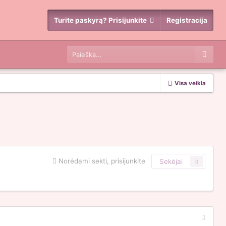
Turite paskyrą? Prisijunkite
Registracija
Visa veikla
Norėdami sekti, prisijunkite
Sekėjai
0