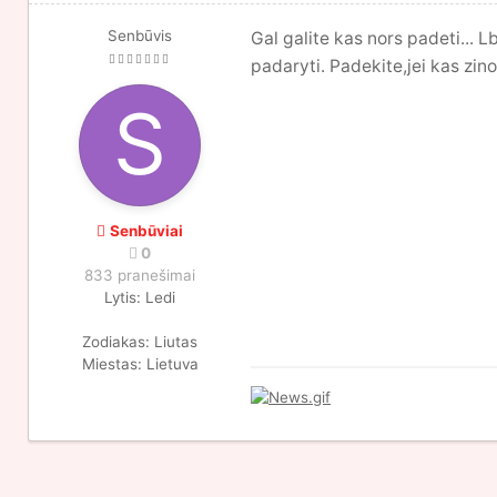
Senbūvis
Gal galite kas nors padeti... 
padaryti. Padekite,jei kas zin
Senbūviai
0
833 pranešimai
Lytis:
Ledi
Zodiakas:
Liutas
Miestas:
Lietuva