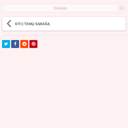
Sekėjai
0
EITI Į TEMŲ SĄRAŠĄ