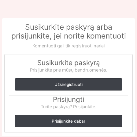
Susikurkite paskyrą arba
prisijunkite, jei norite komentuoti
Komentuoti gali tik registruoti nariai
Susikurkite paskyrą
Prisijunkite prie mūsų bendruomenės.
Užsiregistruoti
Prisijungti
Turite paskyrą? Prisijunkite.
Prisijunkite dabar