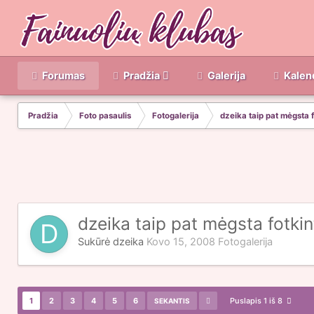
Forumas
Pradžia
Galerija
Kalen
Pradžia
Foto pasaulis
Fotogalerija
dzeika taip pat mėgsta f
dzeika taip pat mėgsta fotkint
Sukūrė
dzeika
Kovo 15, 2008
Fotogalerija
1
2
3
4
5
6
Puslapis 1 iš 8
SEKANTIS