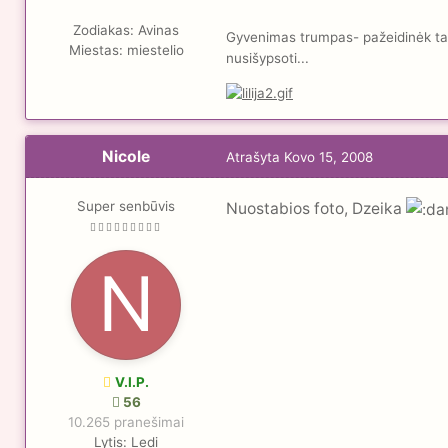
Zodiakas:
Avinas
Gyvenimas trumpas- pažeidinėk taisy
Miestas:
miestelio
nusišypsoti...
Nicole
Atrašyta
Kovo 15, 2008
Super senbūvis
Nuostabios foto, Dzeika
V.I.P.
56
10.265 pranešimai
Lytis:
Ledi