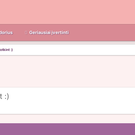
dorius
Geriausiai įvertinti
otkint :)
 :)