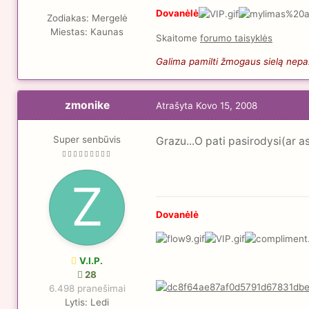
Dovanėlė
Zodiakas:
Mergelė
Miestas:
Kaunas
Skaitome
forumo taisyklės
Galima pamilti žmogaus sielą nepaži
zmonike
Atrašyta
Kovo 15, 2008
Super senbūvis
Grazu...O pati pasirodysi(ar a
Dovanėlė
V.I.P.
28
6.498 pranešimai
Lytis:
Ledi