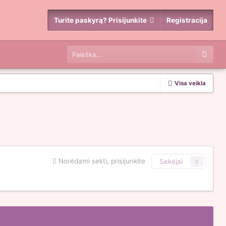
Turite paskyrą? Prisijunkite
Registracija
Visa veikla
Norėdami sekti, prisijunkite
Sekėjai
0