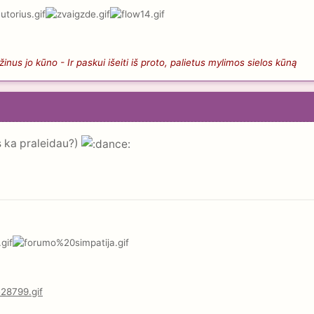
nus jo kūno - Ir paskui išeiti iš proto, palietus mylimos sielos kūną
s ka praleidau?)