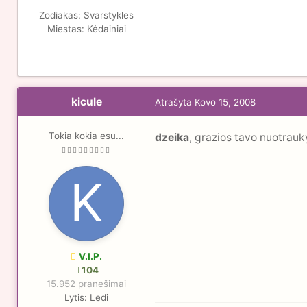
Zodiakas:
Svarstykles
Miestas:
Kėdainiai
kicule
Atrašyta
Kovo 15, 2008
Tokia kokia esu...
dzeika
, grazios tavo nuotrauky
V.I.P.
104
15.952 pranešimai
Lytis:
Ledi