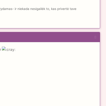
žydamas- ir niekada nesigailėk to, kas privertė tave
e