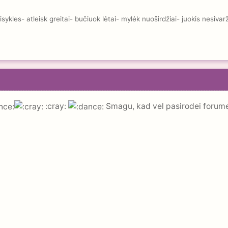
kles- atleisk greitai- bučiuok lėtai- mylėk nuoširdžiai- juokis nesivar
:cray:
Smagu, kad vel pasirodei forum