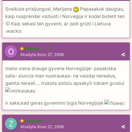
Sveikute prisijungusi, Marijana
Papasakok daugiau,
kaip nusprendei vaziuoti i Norvegija ir kodel butent ten
:D Kaip sekasi ten gyventi, ar zadi grizti i Lietuva
:wacko:
oksana
2
Atrašyta
Kovo 27, 2008
mano viena drauge gyvena Norvegijoje- pasakiska
salis- siuncia man nuotraukas- na vaizdai nerealus,
gamta nereali.... truksta zodziu apsakyti tokiam groziui
ir sake,kad geras gyvenimo lygis Norvegijoje
zmonike
28
Atrašyta
Kovo 27, 2008