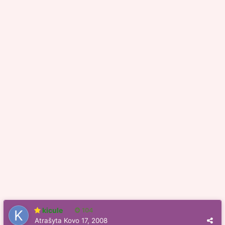
kicule
104
Atrašyta
Kovo 17, 2008