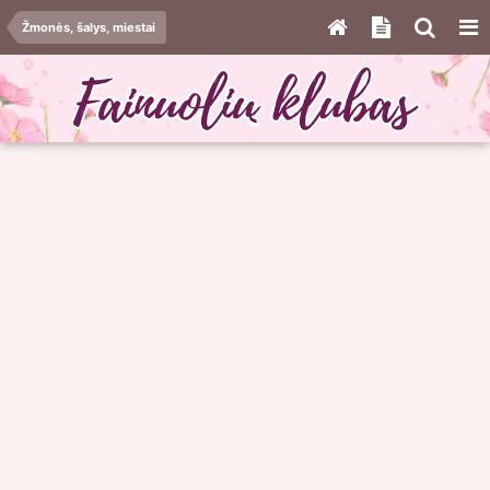
Žmonės, šalys, miestai