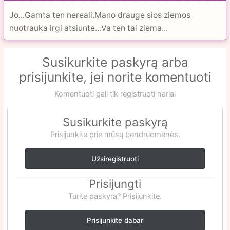
Jo...Gamta ten nereali.Mano drauge sios ziemos
nuotrauka irgi atsiunte...Va ten tai ziema...
Susikurkite paskyrą arba
prisijunkite, jei norite komentuoti
Komentuoti gali tik registruoti nariai
Susikurkite paskyrą
Prisijunkite prie mūsų bendruomenės.
Užsiregistruoti
Prisijungti
Turite paskyrą? Prisijunkite.
Prisijunkite dabar