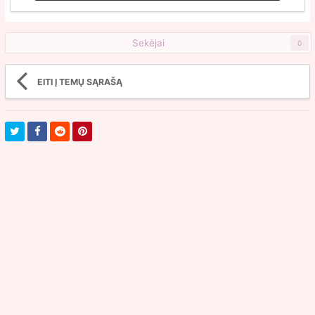
Sekėjai
0
EITI Į TEMŲ SĄRAŠĄ