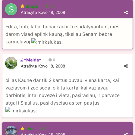
Snapė
13
Atrašyta
Kovo 18, 2008
Edita, būtų labai fainai kad ir tu sudalyvautum, mes
darom visad aplink kauną, tiksliau Senam bebre
karmelavoj
*Meida*
0
Atrašyta
Kovo 18, 2008
oi, as Kaune dar tik 2 kartus buvau. viena karta, kai
vaziavom i zoo soda, o kita karta, kai vaziavau
darbintis, ir tai nuveze i vieta, pasirasiau, ir parveze
atgal i Siaulius. pasiklysciau as ten pas jus
ieka
4
Atrašyta
Kovo 18, 2008