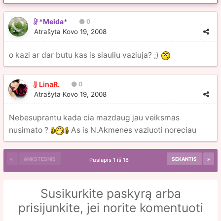
*Meida*
0
Atrašyta
Kovo 19, 2008
o kazi ar dar butu kas is siauliu vaziuja? ;)
LinaR.
0
Atrašyta
Kovo 19, 2008
Nebesuprantu kada cia mazdaug jau veiksmas
nusimato ?
As is N.Akmenes vaziuoti noreciau
ANKSTESNIS
SEKANTIS
Puslapis 1 iš 18
Susikurkite paskyrą arba
prisijunkite, jei norite komentuoti