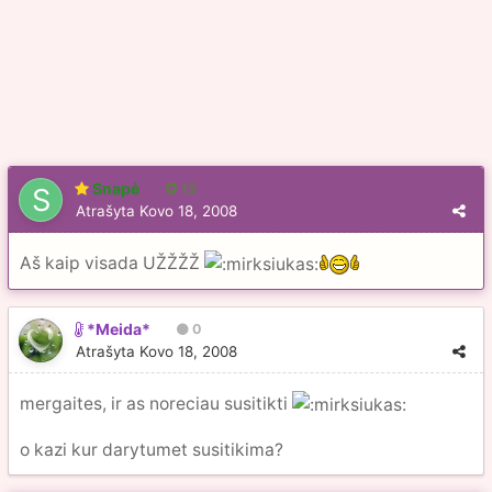
Snapė
13
Atrašyta
Kovo 18, 2008
Aš kaip visada UŽŽŽŽ
*Meida*
0
Atrašyta
Kovo 18, 2008
mergaites, ir as noreciau susitikti
o kazi kur darytumet susitikima?