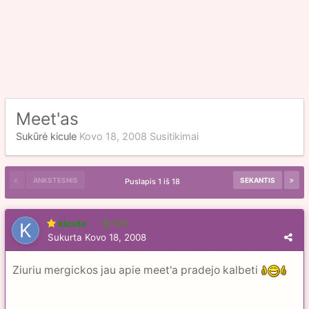
Meet'as
Sukūrė
kicule
Kovo 18, 2008
Susitikimai
ANKSTESNIS
SEKANTIS
Puslapis 1 iš 18
kicule
104
Sukurta
Kovo 18, 2008
Ziuriu mergickos jau apie meet'a pradejo kalbeti