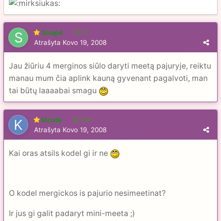
Snapė
13
Atrašyta
Kovo 19, 2008
Jau žiūriu 4 merginos siūlo daryti meetą pajuryje, reiktu
manau mum čia aplink kauną gyvenant pagalvoti, man
tai būtų laaaabai smagu
kicule
104
Atrašyta
Kovo 19, 2008
Kai oras atsils kodel gi ir ne
O kodel mergickos is pajurio nesimeetinat?
Ir jus gi galit padaryt mini-meeta ;)