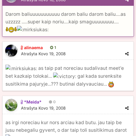
Darom baliuuuuuuuuuuu darom baliu darom baliu....as
uzzzzz .....super kaip noriu....kaip smaguuuuuuuu....
alinaema
1
Atrašyta
Kovo 19, 2008
as taip pat noreciau sudalivaut meet'e
bet kazkaip tolokai...
gal kada surenksite
susitikima pajuryje...??? butinai dalyvauciau...
*Meida*
0
Atrašyta
Kovo 19, 2008
as irgi noreciau kur nors arciau kad butu. jau taip be
jusu nebegaliu gyvent, o dar taip toli susitikimus darot