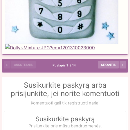
ANKSTESNIS
SEKANTIS
Puslapis 1 iš 14
Susikurkite paskyrą arba
prisijunkite, jei norite komentuoti
Komentuoti gali tik registruoti nariai
Susikurkite paskyrą
Prisijunkite prie mūsų bendruomenės.