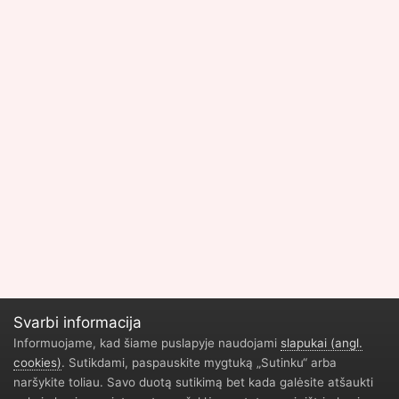
Svarbi informacija
Informuojame, kad šiame puslapyje naudojami
slapukai (angl.
cookies)
. Sutikdami, paspauskite mygtuką „Sutinku“ arba
Privatumo politika
Geliu parduotuve Vilnius
Durų restauravimas
naršykite toliau. Savo duotą sutikimą bet kada galėsite atšaukti
Žaidimų naujienos