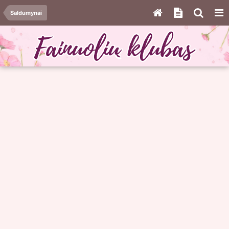
Saldumynai