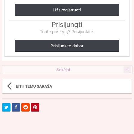
Užsiregistruoti
Prisijungti
Turite paskyrą? Prisijunkite.
Prisijunkite dabar
Sekėjai
0
EITI Į TEMŲ SĄRAŠĄ