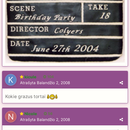
kicule
104
Atrašyta
Balandžio 2, 2008
Kokie grazus tortai
Nicole
56
Atrašyta
Balandžio 2, 2008