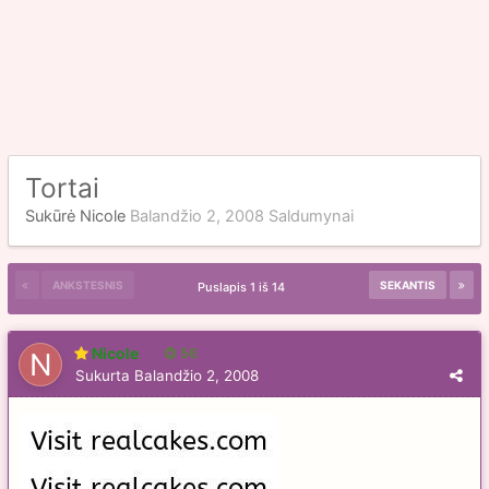
Tortai
Sukūrė
Nicole
Balandžio 2, 2008
Saldumynai
ANKSTESNIS
SEKANTIS
Puslapis 1 iš 14
Nicole
56
Sukurta
Balandžio 2, 2008