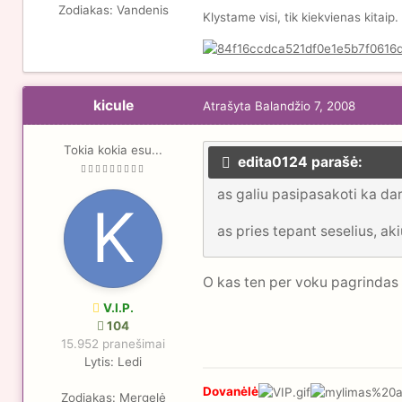
Zodiakas:
Vandenis
Klystame visi, tik kiekvienas kitaip.
kicule
Atrašyta
Balandžio 7, 2008
Tokia kokia esu...
edita0124 parašė:
as galiu pasipasakoti ka dar
as pries tepant seselius, ak
O kas ten per voku pagrindas ;
V.I.P.
104
15.952 pranešimai
Lytis:
Ledi
Dovanėlė
Zodiakas:
Mergelė