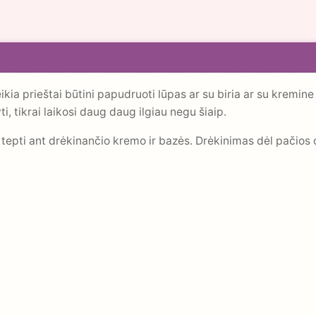
eikia prieštai būtini papudruoti lūpas ar su biria ar su kremi
ti, tikrai laikosi daug daug ilgiau negu šiaip.
 tepti ant drėkinančio kremo ir bazės. Drėkinimas dėl pačios