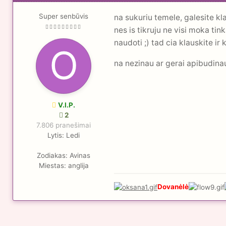
Super senbūvis
na sukuriu temele, galesite kla
nes is tikruju ne visi moka t
naudoti ;) tad cia klauskite i
na nezinau ar gerai apibudinau
V.I.P.
2
7.806 pranešimai
Lytis:
Ledi
Zodiakas:
Avinas
Miestas:
anglija
Dovanėlė