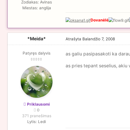
Zodiakas:
Avinas
Miestas:
anglija
Dovanėlė
*Meida*
Atrašyta
Balandžio 7, 2008
Patyręs dalyvis
as galiu pasipasakoti ka darau 
as pries tepant seselius, akiu
Priklausomi
0
371 pranešimas
Lytis:
Ledi