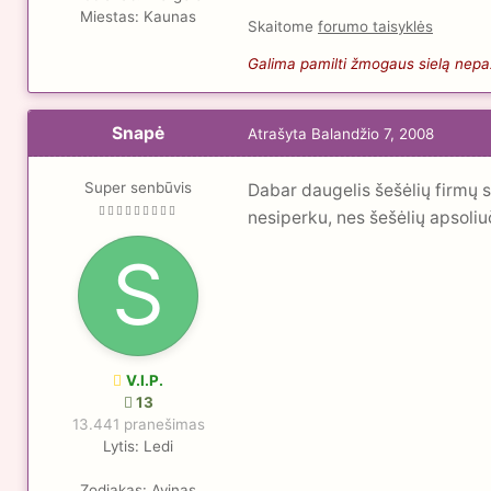
Miestas:
Kaunas
Skaitome
forumo taisyklės
Galima pamilti žmogaus sielą nepaži
Snapė
Atrašyta
Balandžio 7, 2008
Super senbūvis
Dabar daugelis šešėlių firmų s
nesiperku, nes šešėlių apsoli
V.I.P.
13
13.441 pranešimas
Lytis:
Ledi
Zodiakas:
Avinas