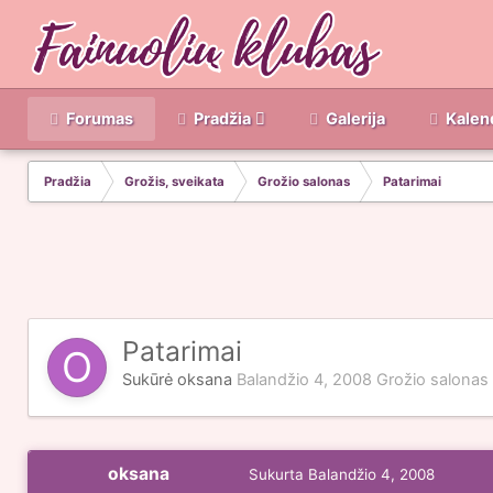
Forumas
Pradžia
Galerija
Kalen
Pradžia
Grožis, sveikata
Grožio salonas
Patarimai
Patarimai
Sukūrė
oksana
Balandžio 4, 2008
Grožio salonas
oksana
Sukurta
Balandžio 4, 2008