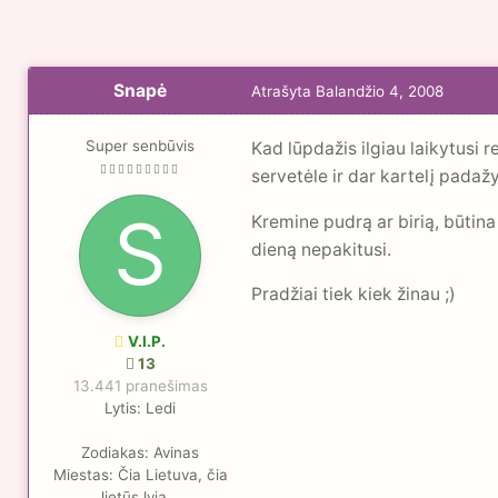
Snapė
Atrašyta
Balandžio 4, 2008
Super senbūvis
Kad lūpdažis ilgiau laikytusi r
servetėle ir dar kartelį padažy
Kremine pudrą ar birią, būtina
dieną nepakitusi.
Pradžiai tiek kiek žinau ;)
V.I.P.
13
13.441 pranešimas
Lytis:
Ledi
Zodiakas:
Avinas
Miestas:
Čia Lietuva, čia
lietūs lyja...