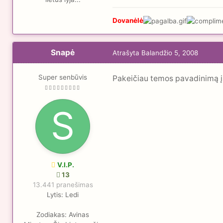
Dovanėlė
Snapė
Atrašyta
Balandžio 5, 2008
Super senbūvis
Pakeičiau temos pavadinimą į
V.I.P.
13
13.441 pranešimas
Lytis:
Ledi
Zodiakas:
Avinas