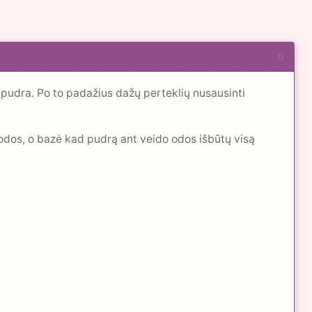
ne pudra. Po to padažius dažų perteklių nusausinti
 odos, o bazė kad pudrą ant veido odos išbūtų visą