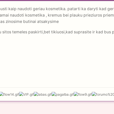
usti kaip naudoti geriau kosmetika. patarti ka daryti kad geria
inkamai naudoti kosmetika , kremus bei plauku prieziuros pri
r kas zinosime butinai atsakysime
 sitos temeles paskirti,bet tikiuosi,kad suprasite ir kad bus 