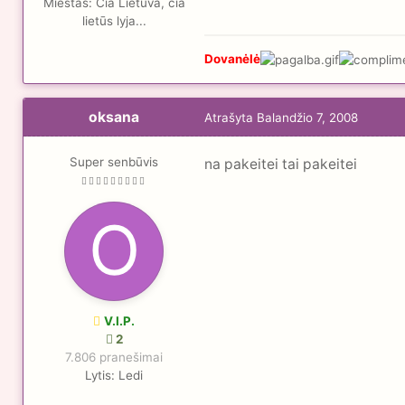
Miestas:
Čia Lietuva, čia
lietūs lyja...
Dovanėlė
oksana
Atrašyta
Balandžio 7, 2008
Super senbūvis
na pakeitei tai pakeitei
V.I.P.
2
7.806 pranešimai
Lytis:
Ledi