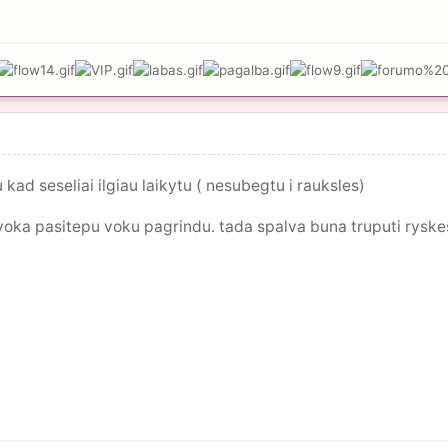
kad seseliai ilgiau laikytu ( nesubegtu i rauksles)
 voka pasitepu voku pagrindu. tada spalva buna truputi ryskesn