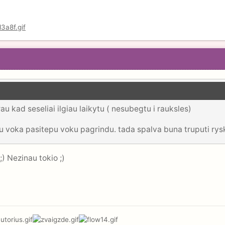
au kad seseliai ilgiau laikytu ( nesubegtu i rauksles)
iu voka pasitepu voku pagrindu. tada spalva buna truputi ryske
) Nezinau tokio ;)