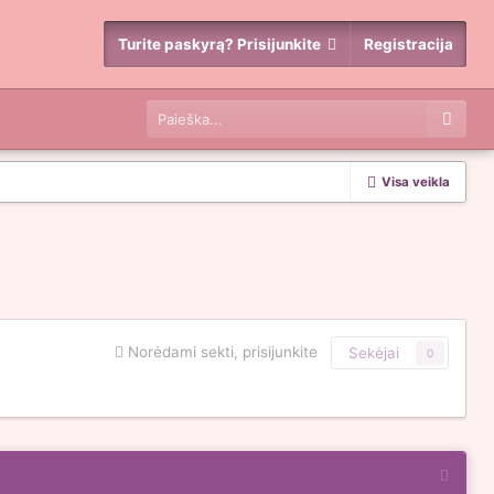
Turite paskyrą? Prisijunkite
Registracija
Visa veikla
Norėdami sekti, prisijunkite
Sekėjai
0