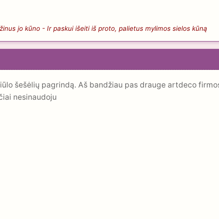
nus jo kūno - Ir paskui išeiti iš proto, palietus mylimos sielos kūną
iūlo šešėlių pagrindą. Aš bandžiau pas drauge artdeco firmos p
učiai nesinaudoju