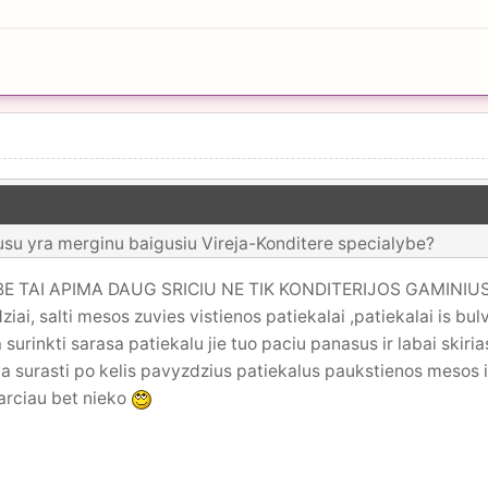
usu yra merginu baigusiu Vireja-Konditere specialybe?
BE TAI APIMA DAUG SRICIU NE TIK KONDITERIJOS GAMINIUS 
iai, salti mesos zuvies vistienos patiekalai ,patiekalai is bul
a surinkti sarasa patiekalu jie tuo paciu panasus ir labai s
kia surasti po kelis pavyzdzius patiekalus paukstienos mesos 
arciau bet nieko