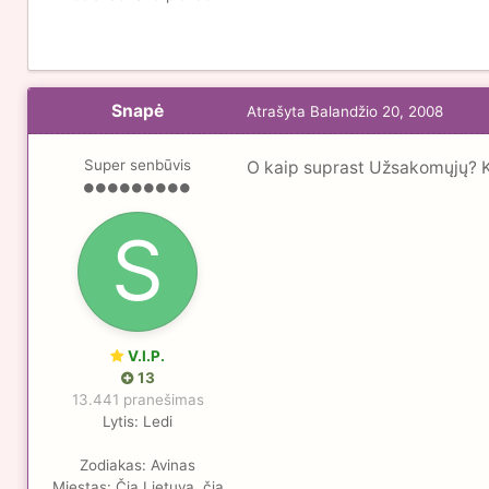
Snapė
Atrašyta
Balandžio 20, 2008
Super senbūvis
O kaip suprast Užsakomųjų? K
V.I.P.
13
13.441 pranešimas
Lytis:
Ledi
Zodiakas:
Avinas
Miestas:
Čia Lietuva, čia