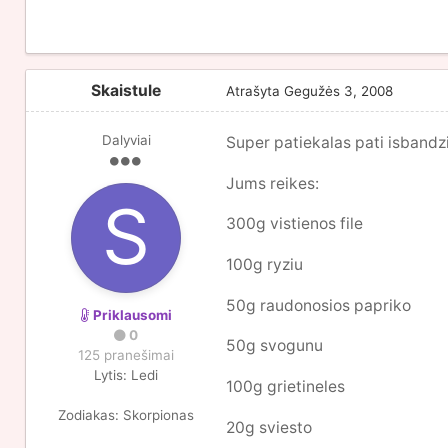
Skaistule
Atrašyta
Gegužės 3, 2008
Dalyviai
Super patiekalas pati isbandzi
Jums reikes:
300g vistienos file
100g ryziu
50g raudonosios papriko
Priklausomi
0
50g svogunu
125 pranešimai
Lytis:
Ledi
100g grietineles
Zodiakas:
Skorpionas
20g sviesto