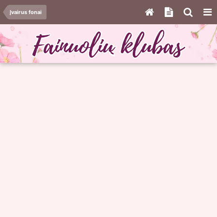
Įvairus fonai