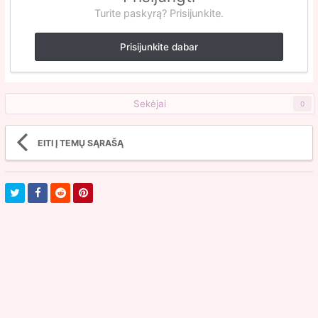
Turite paskyrą? Prisijunkite.
Prisijunkite dabar
Sekėjai
0
EITI Į TEMŲ SĄRAŠĄ