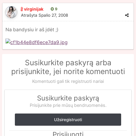
virginijak
9
Atrašyta
Spalio 27, 2008
Na bandysiu ir aš įdėt ;)
Susikurkite paskyrą arba
prisijunkite, jei norite komentuoti
Komentuoti gali tik registruoti nariai
Susikurkite paskyrą
Prisijunkite prie mūsų bendruomenės.
Užsiregistruoti
Prisijungti