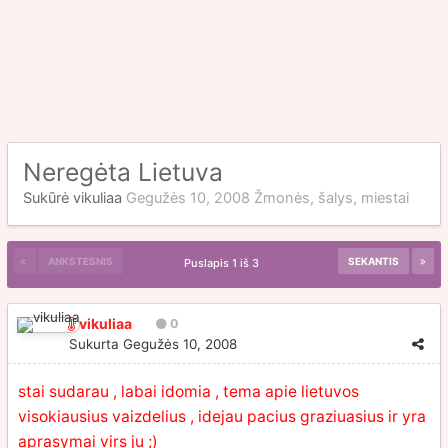
Neregėta Lietuva
Sukūrė
vikuliaa
Gegužės 10, 2008
Žmonės, šalys, miestai
ANKSTESNIS
SEKANTIS
Puslapis 1 iš 3
vikuliaa
0
Sukurta
Gegužės 10, 2008
stai sudarau , labai idomia , tema apie lietuvos
visokiausius vaizdelius , idejau pacius graziuasius ir yra
aprasymai virs ju ;)