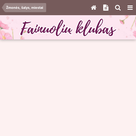
Žmonės, šalys, miestai