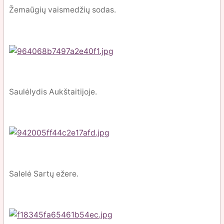
Žemaūgių vaismedžių sodas.
Saulėlydis Aukštaitijoje.
Salelė Sartų ežere.