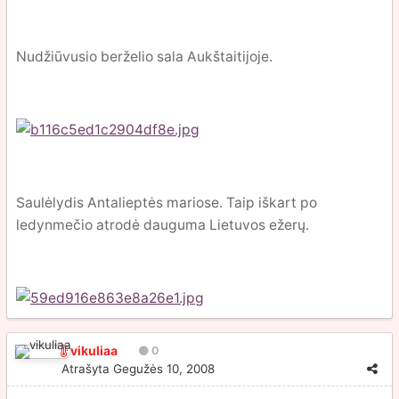
Nudžiūvusio berželio sala Aukštaitijoje.
Saulėlydis Antalieptės mariose. Taip iškart po
ledynmečio atrodė dauguma Lietuvos ežerų.
vikuliaa
0
Atrašyta
Gegužės 10, 2008