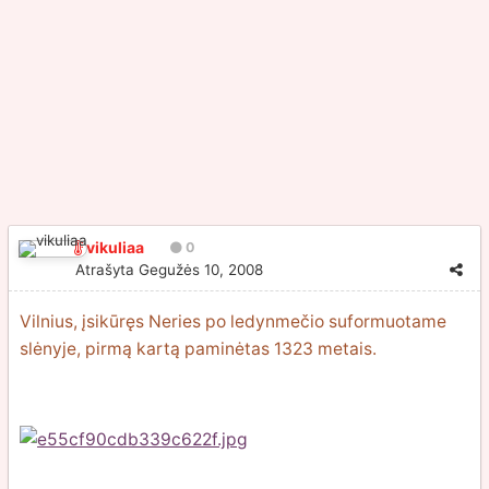
vikuliaa
0
Atrašyta
Gegužės 10, 2008
Vilnius, įsikūręs Neries po ledynmečio suformuotame
slėnyje, pirmą kartą paminėtas 1323 metais.