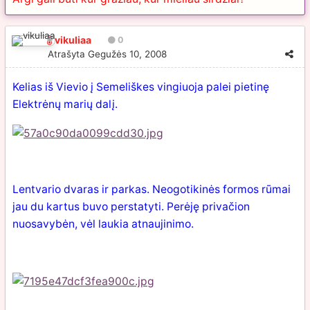
vikuliaa
0
Atrašyta
Gegužės 10, 2008
Kelias iš Vievio į Semeliškes vingiuoja palei pietinę
Elektrėnų marių dalį.
Lentvario dvaras ir parkas. Neogotikinės formos rūmai
jau du kartus buvo perstatyti. Perėję privačion
nuosavybėn, vėl laukia atnaujinimo.