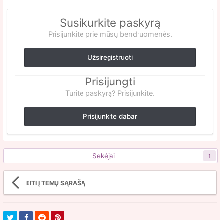
Susikurkite paskyrą
Prisijunkite prie mūsų bendruomenės.
Užsiregistruoti
Prisijungti
Turite paskyrą? Prisijunkite.
Prisijunkite dabar
Sekėjai
1
EITI Į TEMŲ SĄRAŠĄ