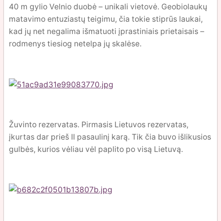
40 m gylio Velnio duobė – unikali vietovė. Geobiolaukų
matavimo entuziastų teigimu, čia tokie stiprūs laukai,
kad jų net negalima išmatuoti įprastiniais prietaisais –
rodmenys tiesiog netelpa jų skalėse.
Žuvinto rezervatas. Pirmasis Lietuvos rezervatas,
įkurtas dar prieš II pasaulinį karą. Tik čia buvo išlikusios
gulbės, kurios vėliau vėl paplito po visą Lietuvą.