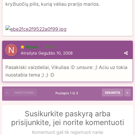
kryžiuočių pilis, kurią vėliau prarijo marios.
Nicole
56
Atrašyta
Gegužės 10, 2008
Pasakiski vaizdeliai, Vikuliaa :D :unsure: ;) Aciu uz tokia
nuostabia tema ;) ;) :D
ANKSTESNIS
SEKANTIS
Puslapis 1 iš 3
Susikurkite paskyrą arba
prisijunkite, jei norite komentuoti
Komentuoti gali tik registruoti nariai