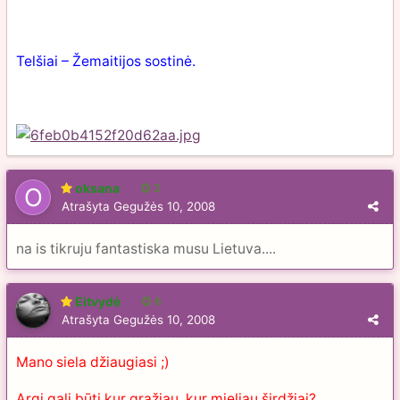
Telšiai – Žemaitijos sostinė.
oksana
2
Atrašyta
Gegužės 10, 2008
na is tikruju fantastiska musu Lietuva....
Eitvydė
6
Atrašyta
Gegužės 10, 2008
Mano siela džiaugiasi ;)
Argi gali būti kur gražiau, kur mieliau širdžiai?