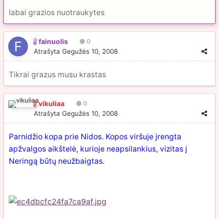
labai grazios nuotraukytes
fainuolis
0
Atrašyta
Gegužės 10, 2008
Tikrai grazus musu krastas
vikuliaa
0
Atrašyta
Gegužės 10, 2008
Parnidžio kopa prie Nidos. Kopos viršuje įrengta
apžvalgos aikštelė, kurioje neapsilankius, vizitas į
Neringą būtų neužbaigtas.