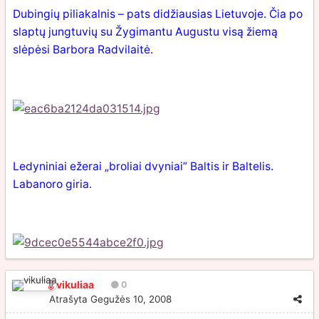
Dubingių piliakalnis – pats didžiausias Lietuvoje. Čia po
slaptų jungtuvių su Žygimantu Augustu visą žiemą
slėpėsi Barbora Radvilaitė.
Ledyniniai ežerai „broliai dvyniai” Baltis ir Baltelis.
Labanoro giria.
vikuliaa
0
Atrašyta
Gegužės 10, 2008