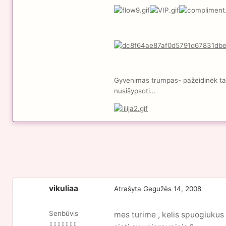
Gyvenimas trumpas- pažeidinėk taisy
nusišypsoti...
vikuliaa
Atrašyta
Gegužės 14, 2008
Senbūvis
mes turime , kelis spuogiukus a