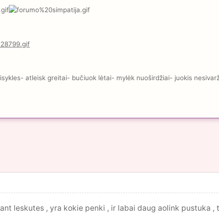
kles- atleisk greitai- bučiuok lėtai- mylėk nuoširdžiai- juokis nesivar
nt leskutes , yra kokie penki , ir labai daug aolink pustuka , ta