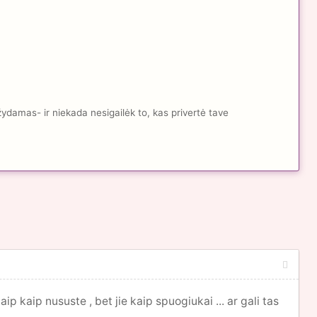
žydamas- ir niekada nesigailėk to, kas privertė tave
ip kaip nususte , bet jie kaip spuogiukai ... ar gali tas