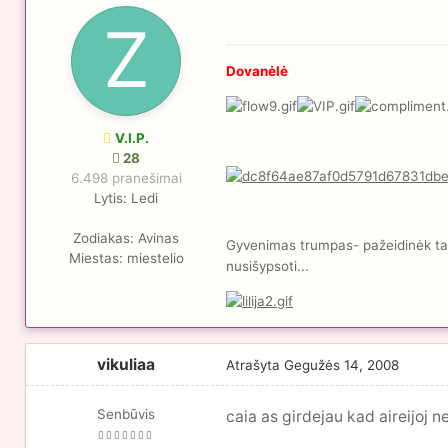
Dovanėlė
V.I.P.
28
6.498 pranešimai
Lytis:
Ledi
Zodiakas:
Avinas
Gyvenimas trumpas- pažeidinėk taisy
Miestas:
miestelio
nusišypsoti...
vikuliaa
Atrašyta
Gegužės 14, 2008
Senbūvis
caia as girdejau kad aireijoj ne