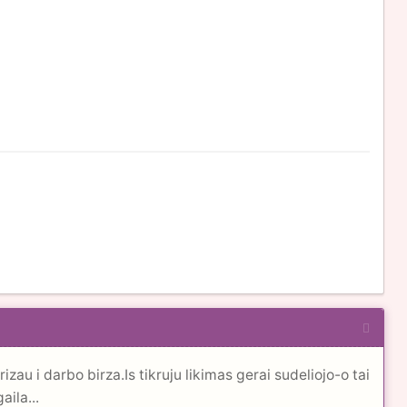
u i darbo birza.Is tikruju likimas gerai sudeliojo-o tai
aila...