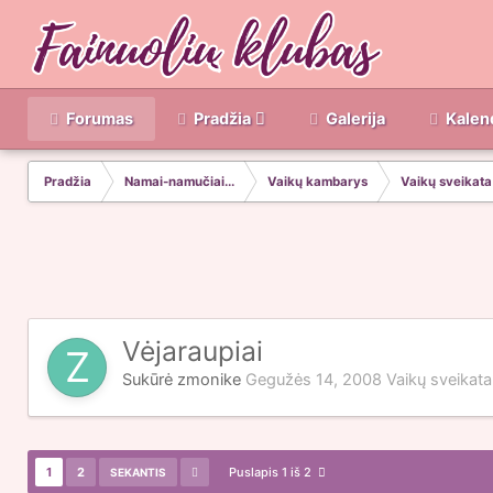
Forumas
Pradžia
Galerija
Kalen
Pradžia
Namai-namučiai...
Vaikų kambarys
Vaikų sveikata
Vėjaraupiai
Sukūrė
zmonike
Gegužės 14, 2008
Vaikų sveikata
1
2
Puslapis 1 iš 2
SEKANTIS