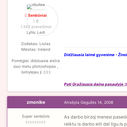
Senbūviai
0
1.393 pranešimai
Lytis:
Ledi
Zodiakas:
Liutas
Miestas:
Ireland
Didžiausia laimė gyvenime - Žinot
Pomėgiai:
didziuasia aistra
siuo metu photoshopas ,
isimylejau ji :):):)
Pati Gražiausia daina pasaulyje :)
zmonike
Atrašyta
Gegužės 14, 2008
Super senbūvis
As darbo birzoj menesi pasedej
reiktu is darbo eiti del ligu.Is