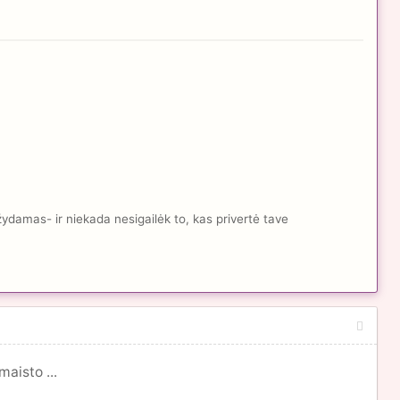
žydamas- ir niekada nesigailėk to, kas privertė tave
maisto ...