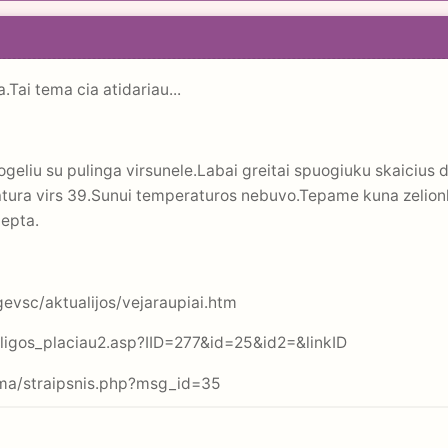
a.Tai tema cia atidariau...
eliu su pulinga virsunele.Labai greitai spuogiuku skaicius di
atura virs 39.Sunui temperaturos nebuvo.Tepame kuna zelionka,
cepta.
agevsc/aktualijos/vejaraupiai.htm
t/ligos_placiau2.asp?IID=277&id=25&id2=&linkID
ama/straipsnis.php?msg_id=35