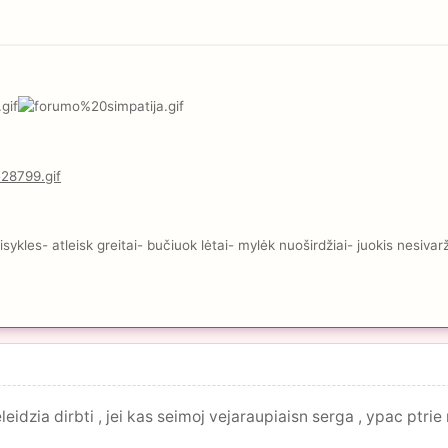
kles- atleisk greitai- bučiuok lėtai- mylėk nuoširdžiai- juokis nesivar
leidzia dirbti , jei kas seimoj vejaraupiaisn serga , ypac ptrie 