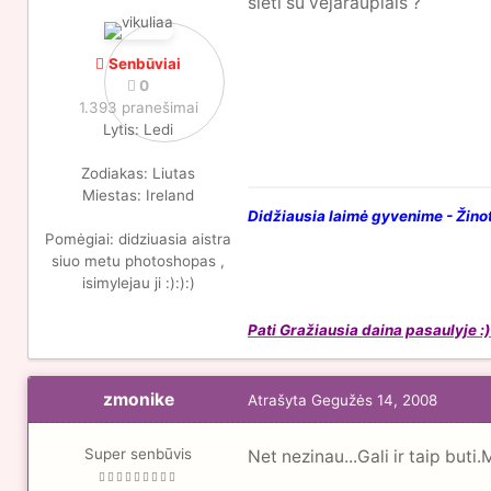
sieti su vejaraupiais ?
Senbūviai
0
1.393 pranešimai
Lytis:
Ledi
Zodiakas:
Liutas
Miestas:
Ireland
Didžiausia laimė gyvenime - Žinot
Pomėgiai:
didziuasia aistra
siuo metu photoshopas ,
isimylejau ji :):):)
Pati Gražiausia daina pasaulyje :)
zmonike
Atrašyta
Gegužės 14, 2008
Super senbūvis
Net nezinau...Gali ir taip buti