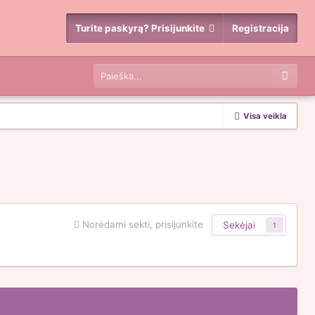
Turite paskyrą? Prisijunkite
Registracija
Visa veikla
Norėdami sekti, prisijunkite
Sekėjai
1