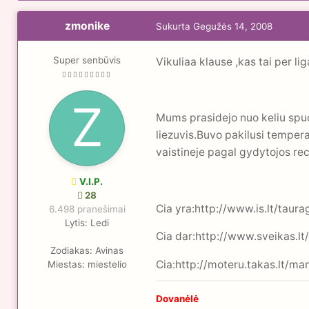
zmonike
Sukurta
Gegužės 14, 2008
Super senbūvis
Vikuliaa klause ,kas tai per lig
Mums prasidejo nuo keliu spuog
liezuvis.Buvo pakilusi temper
vaistineje pagal gydytojos re
V.I.P.
28
Cia yra:http://www.is.lt/taur
6.498 pranešimai
Lytis:
Ledi
Cia dar:http://www.sveikas.l
Zodiakas:
Avinas
Cia:http://moteru.takas.lt/m
Miestas:
miestelio
Dovanėlė