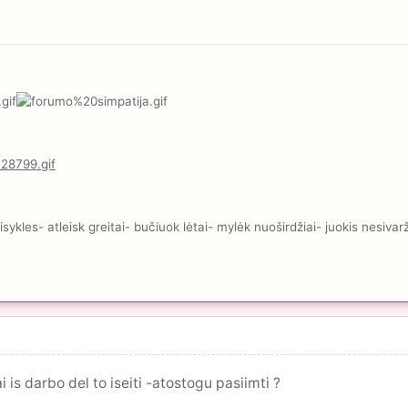
kles- atleisk greitai- bučiuok lėtai- mylėk nuoširdžiai- juokis nesivar
ai is darbo del to iseiti -atostogu pasiimti ?