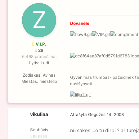
Dovanėlė
V.I.P.
28
6.498 pranešimai
Lytis:
Ledi
Zodiakas:
Avinas
Gyvenimas trumpas- pažeidinėk taisy
Miestas:
miestelio
nusišypsoti...
vikuliaa
Atrašyta
Gegužės 14, 2008
Senbūvis
nu sakes ...o tu dirbi ? ar turej