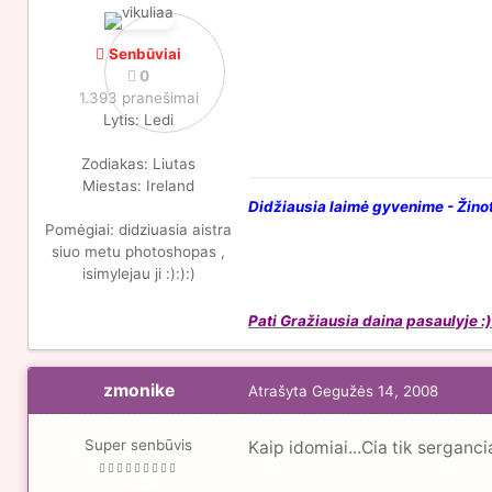
Senbūviai
0
1.393 pranešimai
Lytis:
Ledi
Zodiakas:
Liutas
Miestas:
Ireland
Didžiausia laimė gyvenime - Žinot
Pomėgiai:
didziuasia aistra
siuo metu photoshopas ,
isimylejau ji :):):)
Pati Gražiausia daina pasaulyje :)
zmonike
Atrašyta
Gegužės 14, 2008
Super senbūvis
Kaip idomiai...Cia tik serganci