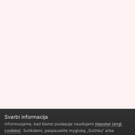
Svarbi informacija
Informuojame, kad šiame puslapyje naudojami
slapukai (angl.
cookies)
. Sutikdami, paspauskite mygtuką „Sutinku“ arba