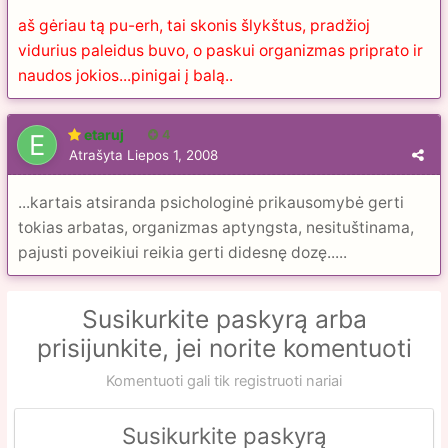
aš gėriau tą pu-erh, tai skonis šlykštus, pradžioj
vidurius paleidus buvo, o paskui organizmas priprato ir
naudos jokios...pinigai į balą..
etaruj
4
Atrašyta
Liepos 1, 2008
...kartais atsiranda psichologinė prikausomybė gerti
tokias arbatas, organizmas aptyngsta, nesituštinama,
pajusti poveikiui reikia gerti didesnę dozę.....
Susikurkite paskyrą arba
prisijunkite, jei norite komentuoti
Komentuoti gali tik registruoti nariai
Susikurkite paskyrą