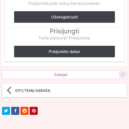
Prisijunkite prie mūsų bendruomenės.
Užsiregistruoti
Prisijungti
Turite paskyrą? Prisijunkite.
Prisijunkite dabar
Sekėjai
1
EITI Į TEMŲ SĄRAŠĄ