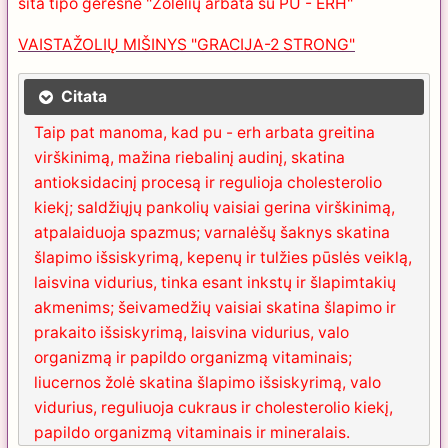
šita tipo geresnė "Žolelių arbata su PU - ERH"
VAISTAŽOLIŲ MIŠINYS "GRACIJA-2 STRONG"
Citata
Taip pat manoma, kad pu - erh arbata greitina
virškinimą, mažina riebalinį audinį, skatina
antioksidacinį procesą ir regulioja cholesterolio
kiekį; saldžiųjų pankolių vaisiai gerina virškinimą,
atpalaiduoja spazmus; varnalėšų šaknys skatina
šlapimo išsiskyrimą, kepenų ir tulžies pūslės veiklą,
laisvina vidurius, tinka esant inkstų ir šlapimtakių
akmenims; šeivamedžių vaisiai skatina šlapimo ir
prakaito išsiskyrimą, laisvina vidurius, valo
organizmą ir papildo organizmą vitaminais;
liucernos žolė skatina šlapimo išsiskyrimą, valo
vidurius, reguliuoja cukraus ir cholesterolio kiekį,
papildo organizmą vitaminais ir mineralais.