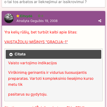
o tai tos arbatos ar lieknejimui ar issikrovimui ?
Eitvydė
6
Atrašyta
Gegužės 19, 2008
Yra kelių rūšių, bet turbūt kalbi apie šitas:
VAISTAŽOLIŲ MIŠINYS "GRACIJA-1"
Citata
Vaisto vartojimo indikacijos
Virškinimą gerinantis ir vidurius liuosuojantis
preparatas. Vartoti kompleksinio liesėjimo kurso
metu tik
pasitarus su gydytoju.