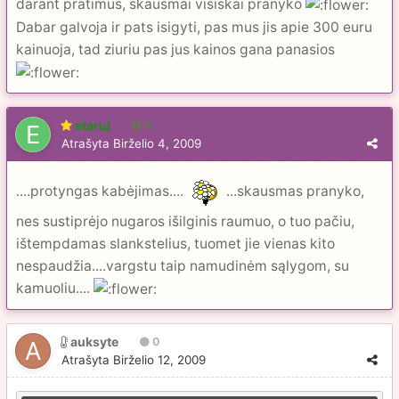
darant pratimus, skausmai visiskai pranyko
Dabar galvoja ir pats isigyti, pas mus jis apie 300 euru
kainuoja, tad ziuriu pas jus kainos gana panasios
etaruj
4
Atrašyta
Birželio 4, 2009
....protyngas kabėjimas....
...skausmas pranyko,
nes sustiprėjo nugaros išilginis raumuo, o tuo pačiu,
ištempdamas slankstelius, tuomet jie vienas kito
nespaudžia....vargstu taip namudinėm sąlygom, su
kamuoliu....
auksyte
0
Atrašyta
Birželio 12, 2009