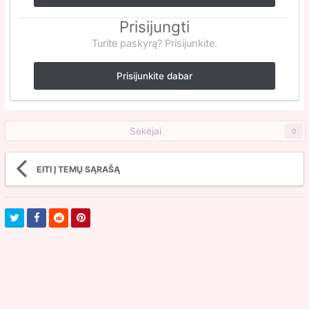
Prisijungti
Turite paskyrą? Prisijunkite.
Prisijunkite dabar
Sekėjai
0
EITI Į TEMŲ SĄRAŠĄ