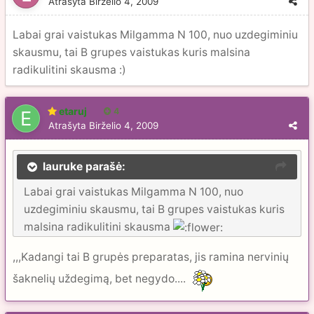
Atrašyta
Birželio 4, 2009
Labai grai vaistukas Milgamma N 100, nuo uzdegiminiu
skausmu, tai B grupes vaistukas kuris malsina
radikulitini skausma :)
etaruj
4
Atrašyta
Birželio 4, 2009
lauruke parašė:
Labai grai vaistukas Milgamma N 100, nuo
uzdegiminiu skausmu, tai B grupes vaistukas kuris
malsina radikulitini skausma
,,,Kadangi tai B grupės preparatas, jis ramina nervinių
šaknelių uždegimą, bet negydo....