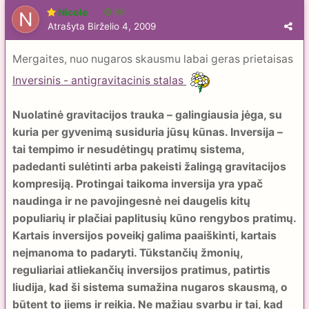
Nicole
56
Atrašyta
Birželio 4, 2009
Mergaites, nuo nugaros skausmu labai geras prietaisas
Inversinis - antigravitacinis stalas
Nuolatinė gravitacijos trauka – galingiausia jėga, su
kuria per gyvenimą susiduria jūsų kūnas. Inversija –
tai tempimo ir nesudėtingų pratimų sistema,
padedanti sulėtinti arba pakeisti žalingą gravitacijos
kompresiją. Protingai taikoma inversija yra ypač
naudinga ir ne pavojingesnė nei daugelis kitų
populiarių ir plačiai paplitusių kūno rengybos pratimų.
Kartais inversijos poveikį galima paaiškinti, kartais
neįmanoma to padaryti.
Tūkstančių žmonių,
reguliariai atliekančių inversijos pratimus, patirtis
liudija, kad ši sistema sumažina nugaros skausmą, o
būtent to jiems ir reikia. Ne mažiau svarbu ir tai, kad