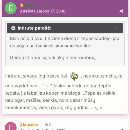
etaruj
4
Atrašyta
Liepos 17, 2008
Indrute parašė:
Man ačiū dievui tik vieną dieną ir tepaskaudėjo, jau
galvojau nudvėsiu iš skausmo :wacko:
Gėriau stipriausią diklaką ir neurorubiną.
Indrute, smagu jog pasveikai
, nes skausmelis, tai
nepavydėtinas....Tik Diklako negerk, geriau teptis
tepalu, jis labai jau kepenims blogai...Tepalas veikia
neblogai, mažiau kenkia, nors dabar mūsų
medikamentai, vieną gydo, kitą gadina.... <_<
lauruke
0