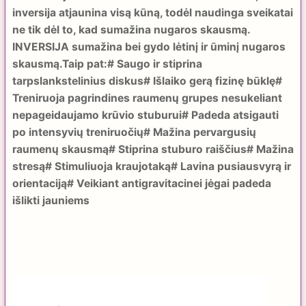
inversija atjaunina visą kūną, todėl naudinga sveikatai
ne tik dėl to, kad sumažina nugaros skausmą.
INVERSIJA sumažina bei gydo lėtinį ir ūminį nugaros
skausmą.
Taip pat:
# Saugo ir stiprina
tarpslankstelinius diskus
# Išlaiko gerą fizinę būklę
#
Treniruoja pagrindines raumenų grupes nesukeliant
nepageidaujamo krūvio stuburui
# Padeda atsigauti
po intensyvių treniruočių
# Mažina pervargusių
raumenų skausmą
# Stiprina stuburo raiščius
# Mažina
stresą
# Stimuliuoja kraujotaką
# Lavina pusiausvyrą ir
orientaciją
# Veikiant antigravitacinei jėgai padeda
išlikti jauniems