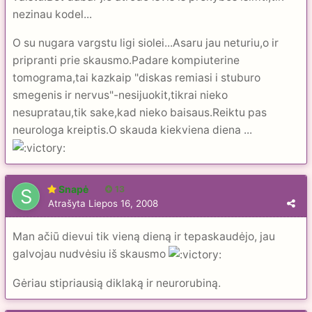
nezinau kodel...
O su nugara vargstu ligi siolei...Asaru jau neturiu,o ir
pripranti prie skausmo.Padare kompiuterine
tomograma,tai kazkaip "diskas remiasi i stuburo
smegenis ir nervus"-nesijuokit,tikrai nieko
nesupratau,tik sake,kad nieko baisaus.Reiktu pas
neurologa kreiptis.O skauda kiekviena diena ...
Snapė
13
Atrašyta
Liepos 16, 2008
Man ačiū dievui tik vieną dieną ir tepaskaudėjo, jau
galvojau nudvėsiu iš skausmo
Gėriau stipriausią diklaką ir neurorubiną.