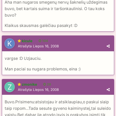
Aha man nugaros smegenų nervų šaknelių uždegimas
buvo, bet kartais suima ir taršonkaulinisi. O tau koks
buvo?
Klaikus skausmas galėčiau pasakyt :D
kicule
104
Atrašyta
Liepos 16, 2008
vargse :D Uzjauciu.
Man paciai su nugara problemos, eina :)
zmonike
28
Atrašyta
Liepos 16, 2008
Buvo.Prisimenu:atsistojau ir atsiklaupiau,o paskui siaip
taip ropom...Tada sesute gyveno kaiminystej,tai suleido
vaistu.Bet dabar jie atrodo isvis is prekybos isimti,tik