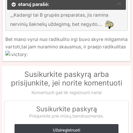
etaruj parašė:
,,,Kadangi tai B grupės preparatas, jis ramina
nervinių šaknelių uždegimą, bet negydo....
Bet mano vyrui nuo radikulito irgi buvo skyre milgamma
vartoti,tai jam nuramino skausmus, ir praejo radikulitas
Susikurkite paskyrą arba
prisijunkite, jei norite komentuoti
Komentuoti gali tik registruoti nariai
Susikurkite paskyrą
Prisijunkite prie mūsų bendruomenės.
Užsiregistruoti