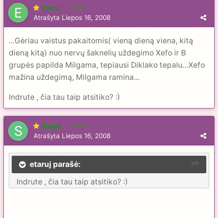
etaruj
4
Atrašyta
Liepos 16, 2008
...Gėriau vaistus pakaitomis( vieną dieną viena, kitą
dieną kitą) nuo nervų šaknelių uždegimo Xefo ir B
grupės papilda Milgama, tepiausi Diklako tepalu...Xefo
mažina uždegimą, Milgama ramina...
Indrute , čia tau taip atsitiko? :)
Snapė
13
Atrašyta
Liepos 16, 2008
etaruj parašė:
Indrute , čia tau taip atsitiko? :)