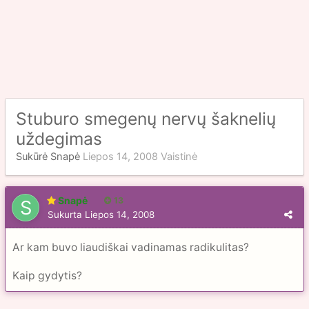
Stuburo smegenų nervų šaknelių
uždegimas
Sukūrė
Snapė
Liepos 14, 2008
Vaistinė
Snapė
13
Sukurta
Liepos 14, 2008
Ar kam buvo liaudiškai vadinamas radikulitas?
Kaip gydytis?