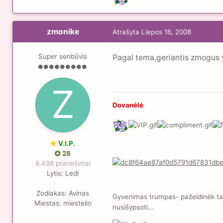
zmonike
Atrašyta
Liepos 16, 2008
Super senbūvis
Pagal tema,geriantis zmogus y
Dovanėlė
V.I.P.
28
6.498 pranešimai
Lytis:
Ledi
Zodiakas:
Avinas
Gyvenimas trumpas- pažeidinėk taisy
Miestas:
miestelio
nusišypsoti...