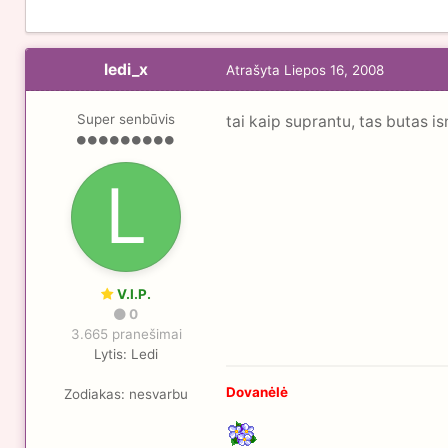
ledi_x
Atrašyta
Liepos 16, 2008
Super senbūvis
tai kaip suprantu, tas butas
V.I.P.
0
3.665 pranešimai
Lytis:
Ledi
Dovanėlė
Zodiakas:
nesvarbu