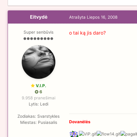
Eitvydė
Atrašyta
Liepos 16, 2008
Super senbūvis
o tai ką jis daro?
V.I.P.
6
9.958 pranešimai
Lytis:
Ledi
Zodiakas:
Svarstykles
Dovanėlės
Miestas:
Pusiasalis