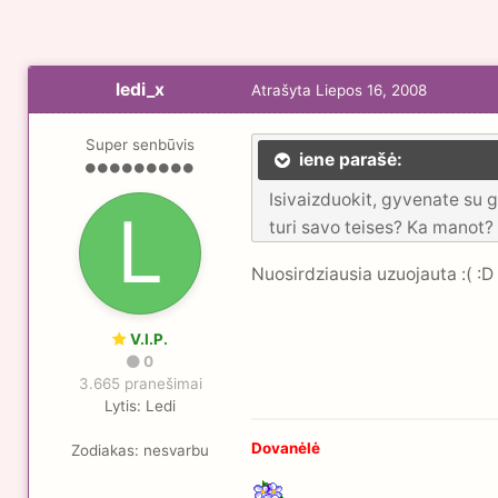
ledi_x
Atrašyta
Liepos 16, 2008
Super senbūvis
iene parašė:
Isivaizduokit, gyvenate su g
turi savo teises? Ka manot?
Nuosirdziausia uzuojauta :( :D 
V.I.P.
0
3.665 pranešimai
Lytis:
Ledi
Dovanėlė
Zodiakas:
nesvarbu