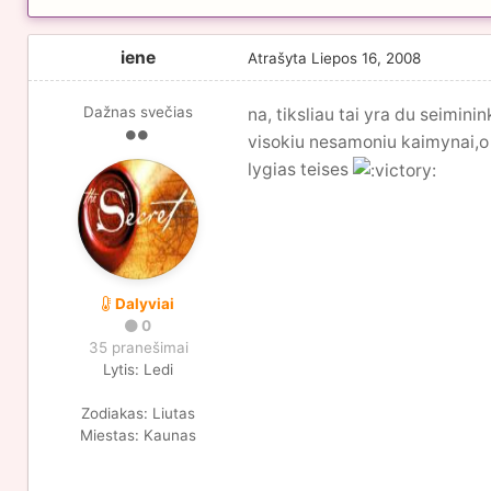
iene
Atrašyta
Liepos 16, 2008
Dažnas svečias
na, tiksliau tai yra du seiminin
visokiu nesamoniu kaimynai,o i
lygias teises
Dalyviai
0
35 pranešimai
Lytis:
Ledi
Zodiakas:
Liutas
Miestas:
Kaunas