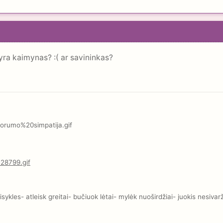
ra kaimynas? :( ar savininkas?
kles- atleisk greitai- bučiuok lėtai- mylėk nuoširdžiai- juokis nesivar