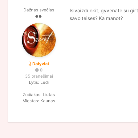
Dažnas svečias
Isivaizduokit, gyvenate su gir
savo teises? Ka manot?
Dalyviai
0
35 pranešimai
Lytis:
Ledi
Zodiakas:
Liutas
Miestas:
Kaunas