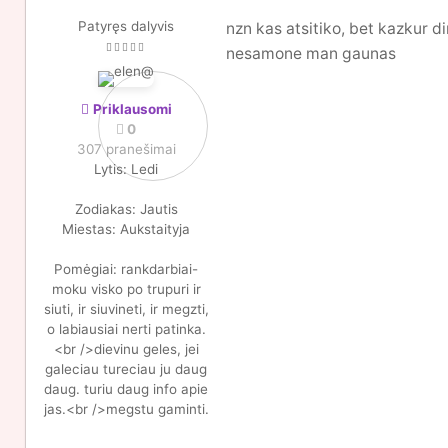
Patyręs dalyvis
nzn kas atsitiko, bet kazkur d
nesamone man gaunas
Priklausomi
0
307 pranešimai
Lytis:
Ledi
Zodiakas:
Jautis
Miestas:
Aukstaityja
Pomėgiai:
rankdarbiai-
moku visko po trupuri ir
siuti, ir siuvineti, ir megzti,
o labiausiai nerti patinka.
<br />dievinu geles, jei
galeciau tureciau ju daug
daug. turiu daug info apie
jas.<br />megstu gaminti.