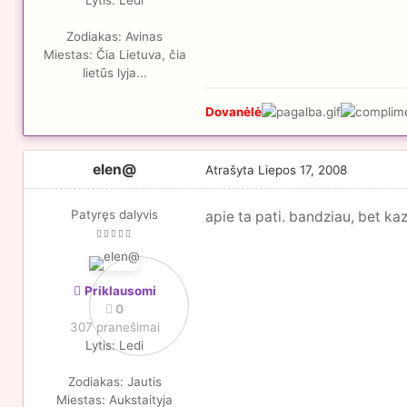
Lytis:
Ledi
Zodiakas:
Avinas
Miestas:
Čia Lietuva, čia
lietūs lyja...
Dovanėlė
elen@
Atrašyta
Liepos 17, 2008
Patyręs dalyvis
apie ta pati. bandziau, bet k
Priklausomi
0
307 pranešimai
Lytis:
Ledi
Zodiakas:
Jautis
Miestas:
Aukstaityja