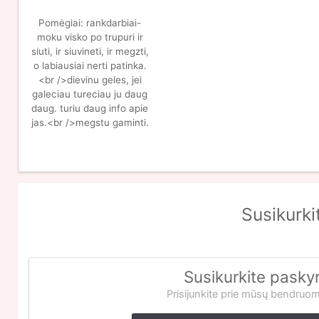
Pomėgiai:
rankdarbiai-
moku visko po trupuri ir
siuti, ir siuvineti, ir megzti,
o labiausiai nerti patinka.
<br />dievinu geles, jei
galeciau tureciau ju daug
daug. turiu daug info apie
jas.<br />megstu gaminti.
Susikurki
Susikurkite pasky
Prisijunkite prie mūsų bendruo