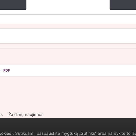
PDF
as
Žaidimų naujienos
ookies)
. Sutikdami, paspauskite mygtuką „Sutinku“ arba naršykite tolia