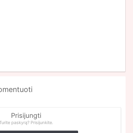
komentuoti
Prisijungti
Turite paskyrą? Prisijunkite.