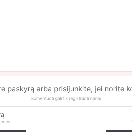
te paskyrą arba prisijunkite, jei norite 
Komentuoti gali tik registruoti nariai
rą
menės.