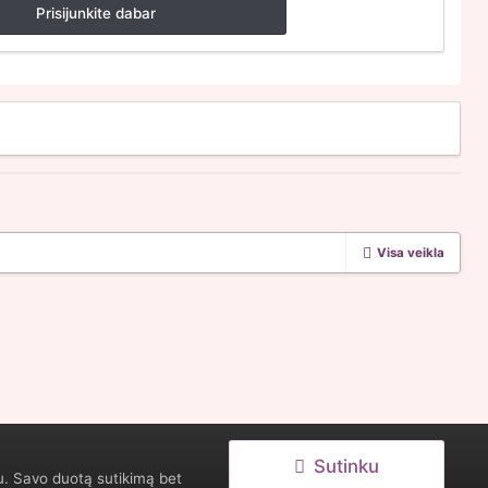
Prisijunkite dabar
Visa veikla
Sutinku
u. Savo duotą sutikimą bet