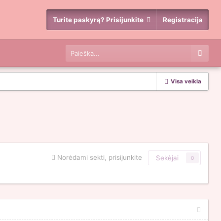
Turite paskyrą? Prisijunkite
Registracija
Visa veikla
Norėdami sekti, prisijunkite
Sekėjai
0