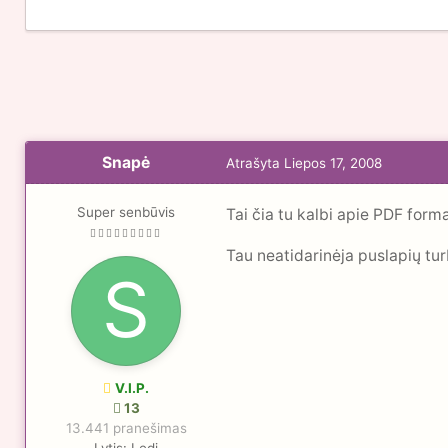
Snapė
Atrašyta
Liepos 17, 2008
Super senbūvis
Tai čia tu kalbi apie PDF form
Tau neatidarinėja puslapių turb
V.I.P.
13
13.441 pranešimas