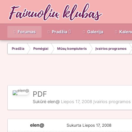
Forumas
Pradžia
Galerija
Kalen
Pradžia
Pomėgiai
Mūsų kompiuteris
Įvairios programos
PDF
Sukūrė
elen@
Liepos 17, 2008
Įvairios programos
elen@
Sukurta
Liepos 17, 2008