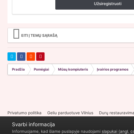
Užsiregistruoti
EITI Į TEMŲ SĄRAŠĄ
Pradžia
Pomėgiai
Mūsų kompiuteris
Įvairios programos
Privatumo politika
Geliu parduotuve Vilnius
Durų restauravim
Svarbi informacija
Informuojame, kad šiame puslapyje naudojami
slapukai (angl. c