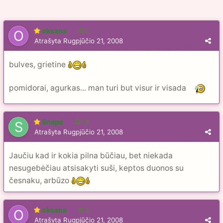
oksana
2
Atrašyta
Rugpjūčio 21, 2008
bulves, grietine
pomidorai, agurkas... man turi but visur ir visada
Snapė
13
Atrašyta
Rugpjūčio 21, 2008
Jaučiu kad ir kokia pilna būčiau, bet niekada
nesugebėčiau atsisakyti suši, keptos duonos su
česnaku, arbūzo
oksana
2
Atrašyta
Rugpjūčio 21, 2008