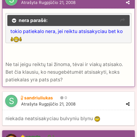
Atrašyta
Rugpjūčio 21, 2008
nera parašė:
tokio patiekalo nera, jei reiktu atsisakyciau bet ko
Ne tai jeigu reiktų tai žinoma, tėvai ir viakų atsisako.
Bet čia klausiu, ko nesugebėtumėt atsisakyti, koks
patiekalas yra pats pats?
sandriuliukas
0
Atrašyta
Rugpjūčio 21, 2008
niekada neatsisakyciau bulvyniu blynu
uogyte
3