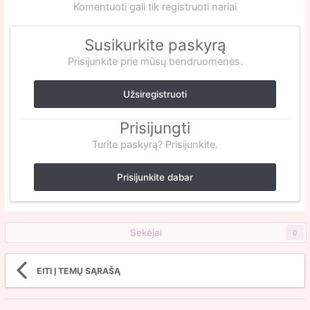
Komentuoti gali tik registruoti nariai
Susikurkite paskyrą
Prisijunkite prie mūsų bendruomenės.
Užsiregistruoti
Prisijungti
Turite paskyrą? Prisijunkite.
Prisijunkite dabar
Sekėjai
0
EITI Į TEMŲ SĄRAŠĄ