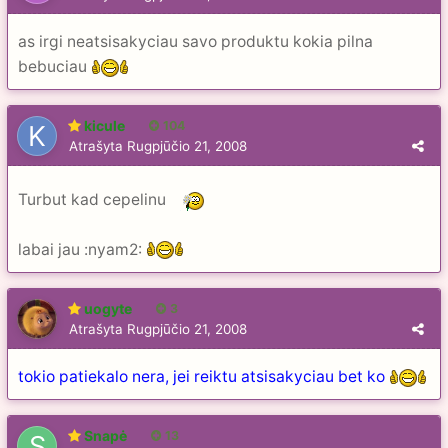
as irgi neatsisakyciau savo produktu kokia pilna
bebuciau
kicule
104
Atrašyta
Rugpjūčio 21, 2008
Turbut kad cepelinu
labai jau :nyam2:
uogyte
3
Atrašyta
Rugpjūčio 21, 2008
tokio patiekalo nera, jei reiktu atsisakyciau bet ko
Snapė
13