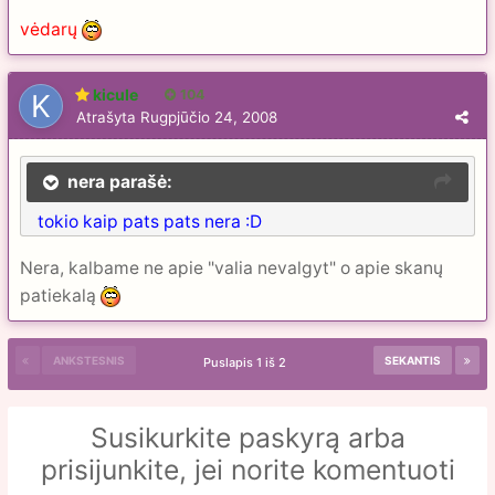
vėdarų
kicule
104
Atrašyta
Rugpjūčio 24, 2008
nera parašė:
tokio kaip pats pats nera :D
Nera, kalbame ne apie "valia nevalgyt" o apie skanų
patiekalą
ANKSTESNIS
SEKANTIS
Puslapis 1 iš 2
Susikurkite paskyrą arba
prisijunkite, jei norite komentuoti