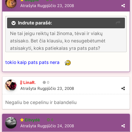
Atrašyta
Rugpjūčio 23, 2008
Indrute parašė:
Ne tai jeigu reiktų tai žinoma, tėvai ir viakų
atsisako. Bet čia klausiu, ko nesugebėtumėt
atsisakyti, koks patiekalas yra pats pats?
tokio kaip pats pats nera
LinaR.
0
Atrašyta
Rugpjūčio 23, 2008
Negaliu be cepelinu ir balandeliu
Eitvydė
6
Atrašyta
Rugpjūčio 24, 2008