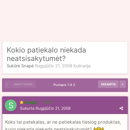
Kokio patiekalo niekada
neatsisakytumėt?
Sukūrė
Snapė
Rugpjūčio 21, 2008
Kulinarija
ANKSTESNIS
SEKANTIS
Puslapis 1 iš 2
Snapė
13
Sukurta
Rugpjūčio 21, 2008
Koks tai patekalas, ar ne patiekalas tiesiog produktas,
kurio niekada niekada neatsisakytumėt?