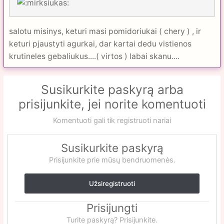
salotu misinys, keturi masi pomidoriukai ( chery ) , ir
keturi pjaustyti agurkai, dar kartai dedu vistienos
krutineles gebaliukus....( virtos ) labai skanu....
Susikurkite paskyrą arba
prisijunkite, jei norite komentuoti
Komentuoti gali tik registruoti nariai
Susikurkite paskyrą
Prisijunkite prie mūsų bendruomenės.
Užsiregistruoti
Prisijungti
Turite paskyrą? Prisijunkite.