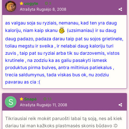
uogyte
3
Atrašyta
Rugsėjo 8, 2008
as valgau soja su ryziais, nemanau, kad ten yra daug
kaloriju, niam kaip skanu
(uzsimaniau) ir su daug
daug padazo, padaza darau taip pat su sojos grietinele,
toliau megstu ir sveika , ir nelabai daug kaloriju turi
zuvis , taip pat su ryziai arba tik su darzovemis, vistos
krutinele , na zodziu ka as galiu pasakyti ismesk
produktus pirma bulves, antra miltinius patiekalus ,
trecia saldumynus, tada viskas bus ok, nu zodziu
pavarau as cia :(
Snapė
13
Atrašyta
Rugsėjo 11, 2008
Tikriausiai reik mokėt paruošti labai tą soją, nes aš kiek
dariau tai man kažkoks plastmasės skonis būdavo :D