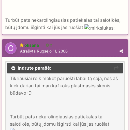
Turbūt pats nekarolingiausias patiekalas tai salotikės,
būtų įdomu išgirsti kai jūs jas ruošiat
oksana
2
Atrašyta
Rugsėjo 11, 2008
Indrute parašė:
Tikriausiai reik mokėt paruošti labai tą soją, nes aš
kiek dariau tai man kažkoks plastmasės skonis
būdavo :D
Turbūt pats nekarolingiausias patiekalas tai
salotikės, būtų įdomu išgirsti kai jūs jas ruošiat