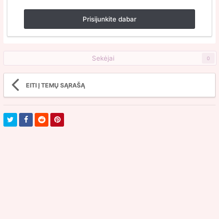
Prisijunkite dabar
Sekėjai
0
EITI Į TEMŲ SĄRAŠĄ