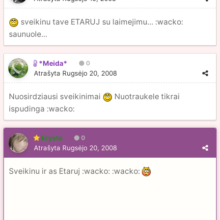
sveikinu tave ETARUJ su laimejimu... :wacko:
saunuole...
*Meida*
0
Atrašyta
Rugsėjo 20, 2008
Nuosirdziausi sveikinimai
Nuotraukele tikrai
ispudinga :wacko:
kryste
0
Atrašyta
Rugsėjo 20, 2008
Sveikinu ir as Etaruj :wacko: :wacko: