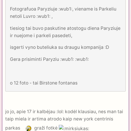
Fotografuoa Paryziuje :wub1:, viename is Parkeliu
netoli Luvro :wub1: ,
tiesiog tai buvo paskutine atostogu diena Paryziuje
ir nuejome i parkeli pasedeti,
isgerti vyno buteliuka su draugu kompanija :D
Gera prisiminti Paryziu :wub1: :wub1:
o 12 foto - tai Birstone fontanas
jo jo, apie 17 ir kalbėjau :lol: kodėl klausiau, nes man tai
taip miela ir artima atrodo kaip new york centrinis
parkas
graži fotkė