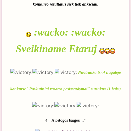
konkurso rezultatus šiek tiek anksčiau.
:wacko: :wacko:
Sveikiname Etaruj
Nuotrauka Nr.4 nugalėjo
konkurse ''Pa
skutiniai vasaros pasispardymai'' surinkus 11 balsų
4. ''Atostogos baigėsi...''