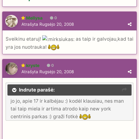
Mellysa
0
Atrašyta
Rugsėjo 20, 2008
Sveikinu etaruj!
as taip ir galvojau,kad tai
yra jos nuotrauka!
kryste
0
Atrašyta
Rugsėjo 20, 2008
Indrute parašė:
jo jo, apie 17 ir kalbėjau :) kodėl klausiau, nes man
tai taip miela ir artima atrodo kaip new york
centrinis parkas :) graži fotkė