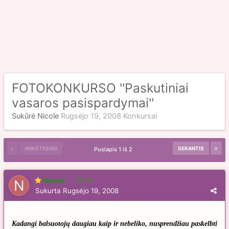
FOTOKONKURSO ''Paskutiniai
vasaros pasispardymai''
Sukūrė
Nicole
Rugsėjo 19, 2008
Konkursai
ANKSTESNIS
SEKANTIS
Puslapis 1 iš 2
Nicole
56
Sukurta
Rugsėjo 19, 2008
Kadangi balsuotojų daugiau kaip ir nebeliko, nusprendžiau paskelbti