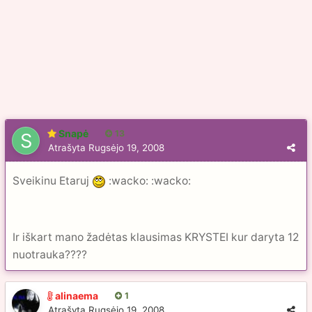
Snapė
13
Atrašyta
Rugsėjo 19, 2008
Sveikinu Etaruj
:wacko: :wacko:
Ir iškart mano žadėtas klausimas KRYSTEI kur daryta 12
nuotrauka????
alinaema
1
Atrašyta
Rugsėjo 19, 2008