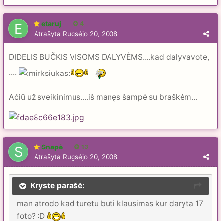
etaruj
4
Atrašyta
Rugsėjo 20, 2008
DIDELIS BUČKIS VISOMS DALYVĖMS....kad dalyvavote,
....
Ačiū už sveikinimus....iš manęs šampė su braškėm...
Snapė
13
Atrašyta
Rugsėjo 20, 2008
Kryste parašė:
man atrodo kad turetu buti klausimas kur daryta 17
foto? :D