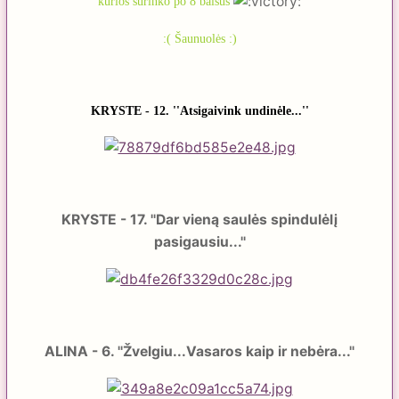
kurios surinko po 8 balsus
:( Šaunuolės :)
KRYSTE - 12. ''Atsigaivink undinėle...''
KRYSTE - 17. ''Dar vieną saulės spindulėlį
pasigausiu...''
ALINA - 6. ''Žvelgiu...Vasaros kaip ir nebėra...''