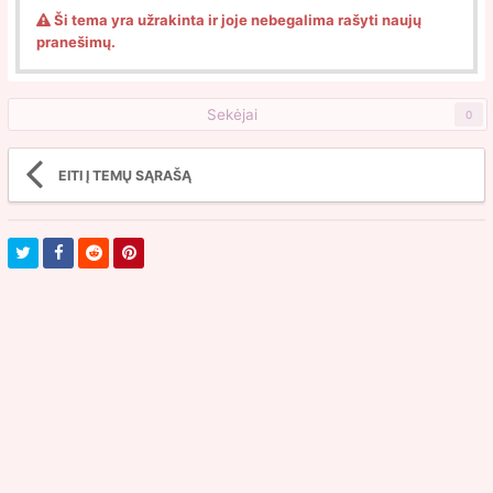
Ši tema yra užrakinta ir joje nebegalima rašyti naujų
pranešimų.
Sekėjai
0
EITI Į TEMŲ SĄRAŠĄ