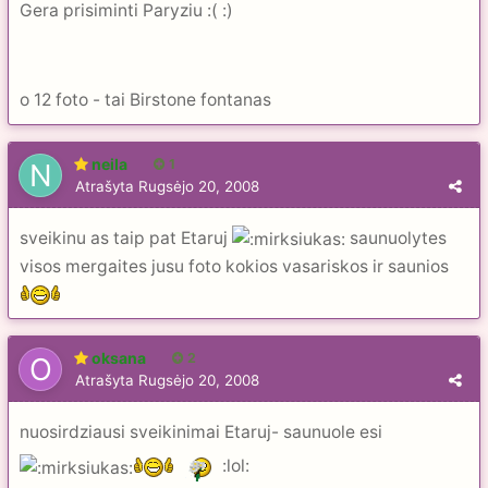
Gera prisiminti Paryziu :( :)
o 12 foto - tai Birstone fontanas
neila
1
Atrašyta
Rugsėjo 20, 2008
sveikinu as taip pat Etaruj
saunuolytes
visos mergaites jusu foto kokios vasariskos ir saunios
oksana
2
Atrašyta
Rugsėjo 20, 2008
nuosirdziausi sveikinimai Etaruj- saunuole esi
:lol: