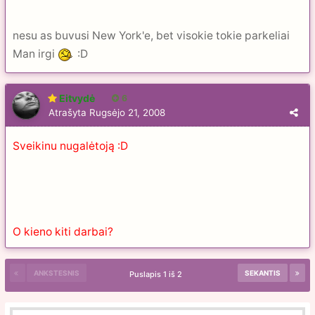
nesu as buvusi New York'e, bet visokie tokie parkeliai
Man irgi
:D
Eitvydė
6
Atrašyta
Rugsėjo 21, 2008
Sveikinu nugalėtoją :D
O kieno kiti darbai?
ANKSTESNIS
SEKANTIS
Puslapis 1 iš 2