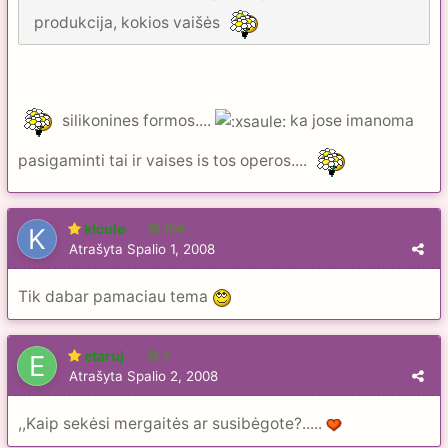
produkcija, kokios vaišės
silikonines formos....
ka jose imanoma
pasigaminti tai ir vaises is tos operos....
kicule
104
Atrašyta
Spalio 1, 2008
Tik dabar pamaciau tema
etaruj
4
Atrašyta
Spalio 2, 2008
,,Kaip sekėsi mergaitės ar susibėgote?.....