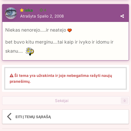
ieka
4
Atrašyta
Spalio 2, 2008
Niekas nenorejo.....ir neatejo
bet buvo kitu merginu....tai kaip ir ivyko ir idomu ir
skanu....
Ši tema yra užrakinta ir joje nebegalima rašyti naujų
pranešimų.
Sekėjai
0
EITI Į TEMŲ SĄRAŠĄ