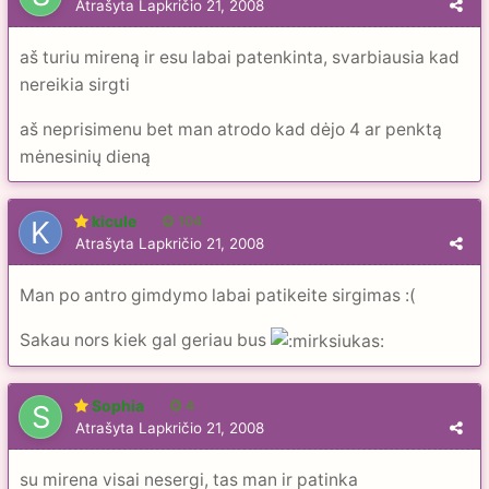
Atrašyta
Lapkričio 21, 2008
aš turiu mireną ir esu labai patenkinta, svarbiausia kad
nereikia sirgti
aš neprisimenu bet man atrodo kad dėjo 4 ar penktą
mėnesinių dieną
kicule
104
Atrašyta
Lapkričio 21, 2008
Man po antro gimdymo labai patikeite sirgimas :(
Sakau nors kiek gal geriau bus
Sophia
4
Atrašyta
Lapkričio 21, 2008
su mirena visai nesergi, tas man ir patinka