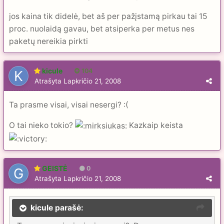
jos kaina tik didelė, bet aš per pažįstamą pirkau tai 15
proc. nuolaidą gavau, bet atsiperka per metus nes
paketų nereikia pirkti
kicule
104
Atrašyta
Lapkričio 21, 2008
Ta prasme visai, visai nesergi? :(
O tai nieko tokio?
Kazkaip keista
GEISTĖ
0
Atrašyta
Lapkričio 21, 2008
kicule parašė: