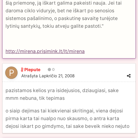
šią priemonę, ją iškart galima pakeisti nauja. Jei tai
daroma ciklo viduryje, bet ne iškart po senosios
sistemos pašalinimo, o paskutinę savaitę turėjote
lytinių santykių, tokiu atveju galite pastoti."
http://mirena.prisimink.lt/lt/mirena
Plepute
0
Atrašyta
Lapkričio 21, 2008
pazistamos kelios yra isidejusios, dziaugiasi, sake
mmm nebuna, tik tepimas
o siaip dejimas tai kiekvienai skritingai, viena dejosi
pirma karta tai nualpo nuo skausmo, o antra karta
dejosi iskart po gimdymo, tai sake beveik nieko nejuto