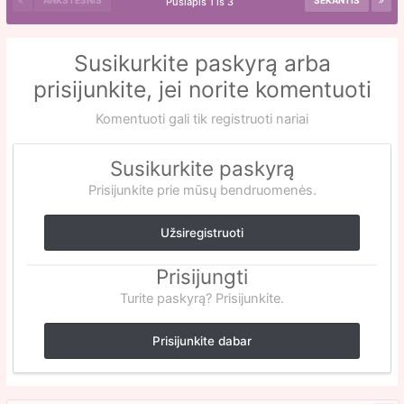
ANKSTESNIS
SEKANTIS
Puslapis 1 iš 3
Susikurkite paskyrą arba
prisijunkite, jei norite komentuoti
Komentuoti gali tik registruoti nariai
Susikurkite paskyrą
Prisijunkite prie mūsų bendruomenės.
Užsiregistruoti
Prisijungti
Turite paskyrą? Prisijunkite.
Prisijunkite dabar