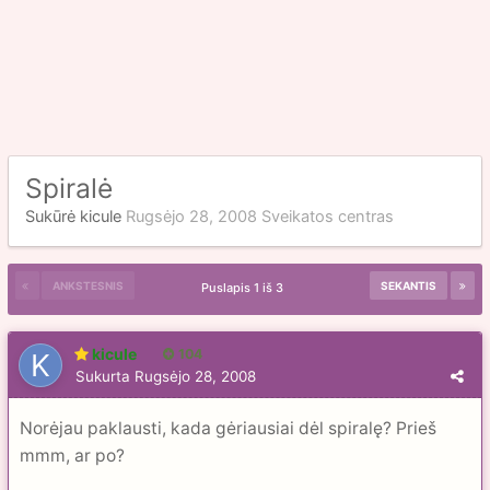
Spiralė
Sukūrė
kicule
Rugsėjo 28, 2008
Sveikatos centras
ANKSTESNIS
SEKANTIS
Puslapis 1 iš 3
kicule
104
Sukurta
Rugsėjo 28, 2008
Norėjau paklausti, kada gėriausiai dėl spiralę? Prieš
mmm, ar po?