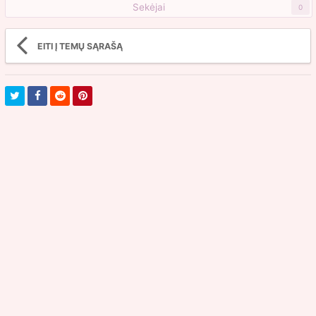
Sekėjai
0
EITI Į TEMŲ SĄRAŠĄ