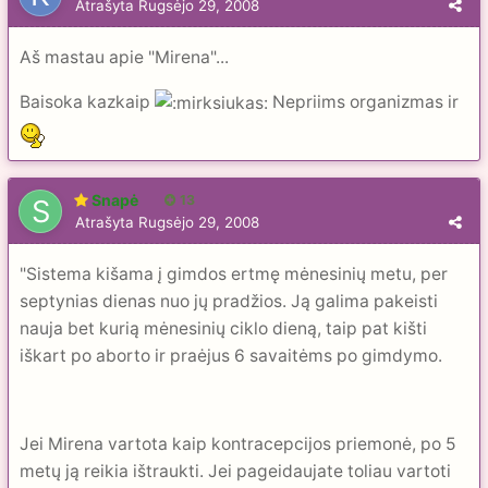
Atrašyta
Rugsėjo 29, 2008
Aš mastau apie "Mirena"...
Baisoka kazkaip
Nepriims organizmas ir
Snapė
13
Atrašyta
Rugsėjo 29, 2008
"Sistema kišama į gimdos ertmę mėnesinių metu, per
septynias dienas nuo jų pradžios. Ją galima pakeisti
nauja bet kurią mėnesinių ciklo dieną, taip pat kišti
iškart po aborto ir praėjus 6 savaitėms po gimdymo.
Jei Mirena vartota kaip kontracepcijos priemonė, po 5
metų ją reikia ištraukti. Jei pageidaujate toliau vartoti