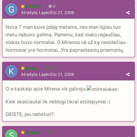
GEISTĖ
0
Atrašyta
Lapkričio 21, 2008
Nova T man buvo įdėję metams, nes man ilgiau tuo
metu nebuvo galima. Pamenu, kad nieko nejaučiau,
viskas buvo normaliai. O Mirenos nė už ką nesidėčiau-
hormonai yra hormonai...Yra paprastesnių priemonių.
kicule
104
Atrašyta
Lapkričio 21, 2008
O a kazkaip apie Mirena vis galvoju
Kiek skaiciautai lik neblogi tikrai atsilepymai :(
GEISTE, jau nebeturi?
Sophia
4