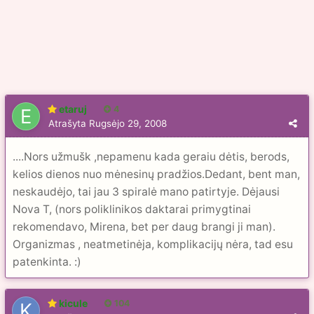
etaruj
4
Atrašyta
Rugsėjo 29, 2008
....Nors užmušk ,nepamenu kada geraiu dėtis, berods,
kelios dienos nuo mėnesinų pradžios.Dedant, bent man,
neskaudėjo, tai jau 3 spiralė mano patirtyje. Dėjausi
Nova T, (nors poliklinikos daktarai primygtinai
rekomendavo, Mirena, bet per daug brangi ji man).
Organizmas , neatmetinėja, komplikacijų nėra, tad esu
patenkinta. :)
kicule
104