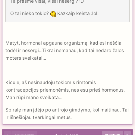
Ta prasme visai, visai nesergi? :D
O tai nieko tokio?
Kazkaip keista :lol:
Matyt, hormonai apgauna organizmą, kad esi nėščia,
todėl ir nesergi...Tikrai nemanau, kad tai nedaro žalos
moters sveikatai...
Kicule, aš nesinaudoju tokiomis rimtomis
kontracepcijos priemonėmis, nes esu prieš hormonus.
Man rūpi mano sveikata...
Spiralę man įdėjo po antrojo gimdymo, kol maitinau. Tai
ir išnešiojau tvarkingai metus.