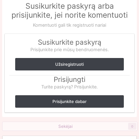
Susikurkite paskyrą arba
prisijunkite, jei norite komentuoti
Komentuoti gali tik registruoti nariai
Susikurkite paskyrą
Prisijunkite prie mūsų bendruomenės.
Užsiregistruoti
Prisijungti
Turite paskyrą? Prisijunkite.
Prisijunkite dabar
Sekėjai
0