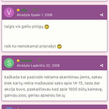
vėja
2
Atrašyta
Spalio 1, 2008
taigis vis gailiu pinigų
reik ko nemokamai priprašyt
Sophia
4
Atrašyta
Lapkričio 22, 2008
kažkada kai pasirodė reklama skambinau jiems, sakau
kiek kartų reikia mažiausiai sako apie 14-15, tada dar
akcija buvo, paskaičiavau kad apie 1600 būtų kainavę,
galvoju jooo, geriau apseisiu be jų