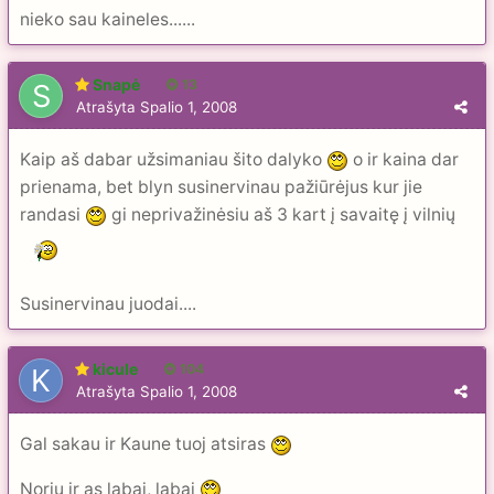
nieko sau kaineles......
Snapė
13
Atrašyta
Spalio 1, 2008
Kaip aš dabar užsimaniau šito dalyko
o ir kaina dar
prienama, bet blyn susinervinau pažiūrėjus kur jie
randasi
gi neprivažinėsiu aš 3 kart į savaitę į vilnių
Susinervinau juodai....
kicule
104
Atrašyta
Spalio 1, 2008
Gal sakau ir Kaune tuoj atsiras
Noriu ir as labai, labai