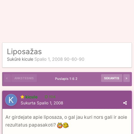
Liposažas
Sukūrė
kicule
Spalio 1, 2008
90-60-90
ANKSTESNIS
SEKANTIS
Puslapis 1 iš 2
kicule
104
Sukurta
Spalio 1, 2008
Ar girdejate apie liposaza, o gal jau kuri nors gali ir aoie
rezultatus papasakoti?