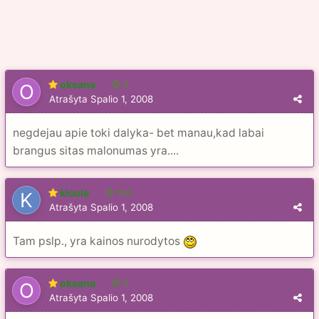
oksana
2
Atrašyta
Spalio 1, 2008
negdejau apie toki dalyka- bet manau,kad labai
brangus sitas malonumas yra....
kicule
104
Atrašyta
Spalio 1, 2008
Tam pslp., yra kainos nurodytos
oksana
2
Atrašyta
Spalio 1, 2008