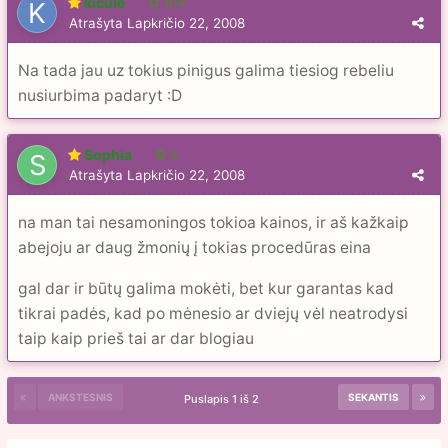
kicule
104
Atrašyta
Lapkričio 22, 2008
Na tada jau uz tokius pinigus galima tiesiog rebeliu
nusiurbima padaryt :D
Sophia
4
Atrašyta
Lapkričio 22, 2008
na man tai nesamoningos tokioa kainos, ir aš kažkaip
abejoju ar daug žmonių į tokias procedūras eina
gal dar ir būtų galima mokėti, bet kur garantas kad
tikrai padės, kad po mėnesio ar dviejų vėl neatrodysi
taip kaip prieš tai ar dar blogiau
ANKSTESNIS
SEKANTIS
Puslapis 1 iš 2