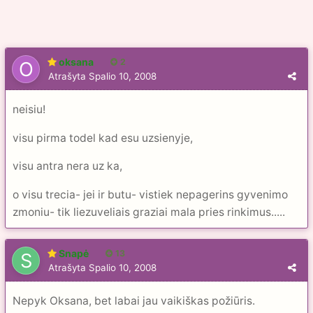
oksana
2
Atrašyta
Spalio 10, 2008
neisiu!
visu pirma todel kad esu uzsienyje,
visu antra nera uz ka,
o visu trecia- jei ir butu- vistiek nepagerins gyvenimo
zmoniu- tik liezuveliais graziai mala pries rinkimus.....
Snapė
13
Atrašyta
Spalio 10, 2008
Nepyk Oksana, bet labai jau vaikiškas požiūris.