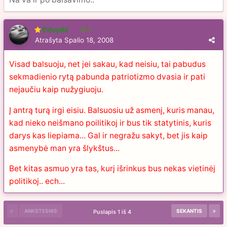
Eitvydė
6
Atrašyta
Spalio 18, 2008
Visad balsuoju, net jei sakau, kad neisiu, tai pabudus
sekmadienio rytą pabunda patriotizmo dvasia ir pati
nejaučiu kaip nužygiuoju.
Į antrą turą irgi eisiu. Balsuosiu už asmenį, kuris manau,
kad nieko neišmano poilitikoj ir bus tik statytinis, kuris
darys kas liepiama... Gal ir negražu sakyt, bet jis kaip
asmenybė man yra šlykštus...
Bet kitas asmuo yra tas, kurį išrinkus bus nekas vietinėj
politikoj.. ech...
ANKSTESNIS
SEKANTIS
Puslapis 1 iš 4