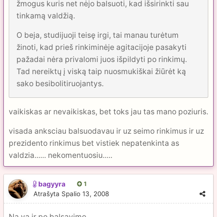
žmogus kuris net nėjo balsuoti, kad išsirinkti sau
tinkamą valdžią.
O beja, studijuoji teisę irgi, tai manau turėtum
žinoti, kad prieš rinkiminėje agitacijoje pasakyti
pažadai nėra privalomi juos išpildyti po rinkimų.
Tad nereiktų į viską taip nuosmukiškai žiūrėt ką
sako besibolitiruojantys.
vaikiskas ar nevaikiskas, bet toks jau tas mano poziuris.
visada anksciau balsuodavau ir uz seimo rinkimus ir uz
prezidento rinkimus bet vistiek nepatenkinta as
valdzia...... nekomentuosiu.....
bagyyra
1
Atrašyta
Spalio 13, 2008
Na va ir po balsavimo..