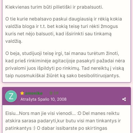
Kiekvienas turim būti pilietiški ir prabalsuoti.
O tie kurie nebalsavo paskui daugiausią ir rėkią kokia
valdžia bloga ir t.t. bet kokią teisę turi rėkti žmogus
kuris net nėjo balsuoti, kad išsirinkti sau tinkamą
valdžią.
O beja, studijuoji teisę irgi, tai manau turėtum žinoti,
kad prieš rinkiminėje agitacijoje pasakyti pažadai nėra
privalomi juos išpildyti po rinkimų. Tad nereiktų į viską
taip nuosmukiškai žiūrėt ką sako besibolitiruojantys.
zmonike
28
Atrašyta
Spalio 10, 2008
Eisiu...Nors man jie visi vienodi... :D Del manes reiktu
atskira sarasa padaryti,kur butu visi man tinkantys ir
patinkantys :) O dabar issibarste po skirtingas