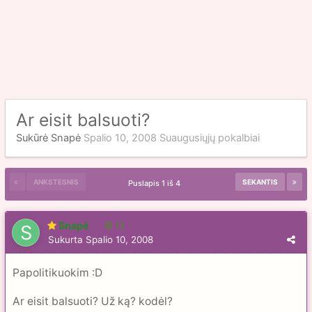
Ar eisit balsuoti?
Sukūrė
Snapė
Spalio 10, 2008
Suaugusiųjų pokalbiai
ANKSTESNIS
SEKANTIS
Puslapis 1 iš 4
Snapė
13
Sukurta
Spalio 10, 2008
Papolitikuokim :D
Ar eisit balsuoti? Už ką? kodėl?