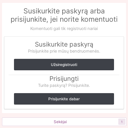
Susikurkite paskyrą arba
prisijunkite, jei norite komentuoti
Komentuoti gali tik registruoti nariai
Susikurkite paskyrą
Prisijunkite prie mūsų bendruomenės.
Užsiregistruoti
Prisijungti
Turite paskyrą? Prisijunkite.
Prisijunkite dabar
Sekėjai
1