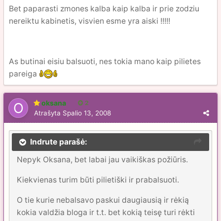
Bet paparasti zmones kalba kaip kalba ir prie zodziu
nereiktu kabinetis, visvien esme yra aiski !!!!!
As butinai eisiu balsuoti, nes tokia mano kaip pilietes
pareiga
oksana
2
Atrašyta
Spalio 13, 2008
Indrute parašė:
Nepyk Oksana, bet labai jau vaikiškas požiūris.
Kiekvienas turim būti pilietiški ir prabalsuoti.
O tie kurie nebalsavo paskui daugiausią ir rėkią
kokia valdžia bloga ir t.t. bet kokią teisę turi rėkti