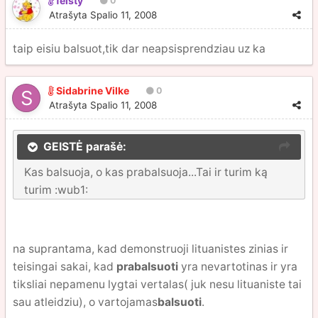
feisty
0
Atrašyta
Spalio 11, 2008
taip eisiu balsuot,tik dar neapsisprendziau uz ka
Sidabrine Vilke
0
Atrašyta
Spalio 11, 2008
GEISTĖ parašė:
Kas balsuoja, o kas prabalsuoja...Tai ir turim ką
turim :wub1:
na suprantama, kad demonstruoji lituanistes zinias ir
teisingai sakai, kad
prabalsuoti
yra nevartotinas ir yra
tiksliai nepamenu lygtai vertalas( juk nesu lituaniste tai
sau atleidziu), o vartojamas
balsuoti
.