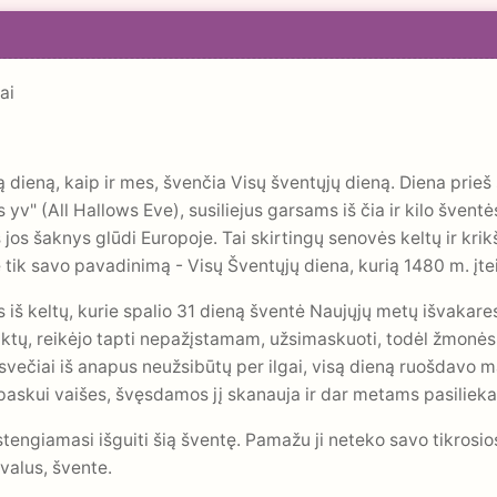
ai
 dieną, kaip ir mes, švenčia Visų šventųjų dieną. Diena prieš
s yv" (All Hallows Eve), susiliejus garsams iš čia ir kilo šve
 jos šaknys glūdi Europoje. Tai skirtingų senovės keltų ir kri
 tik savo pavadinimą - Visų Šventųjų diena, kurią 1480 m. įtei
s iš keltų, kurie spalio 31 dieną šventė Naujųjų metų išvakares
ktų, reikėjo tapti nepažįstamam, užsimaskuoti, todėl žmonės
 svečiai iš anapus neužsibūtų per ilgai, visą dieną ruošdavo 
 paskui vaišes, švęsdamos jį skanauja ir dar metams pasilieka
stengiamasi išguiti šią šventę. Pamažu ji neteko savo tikrosi
valus, švente.