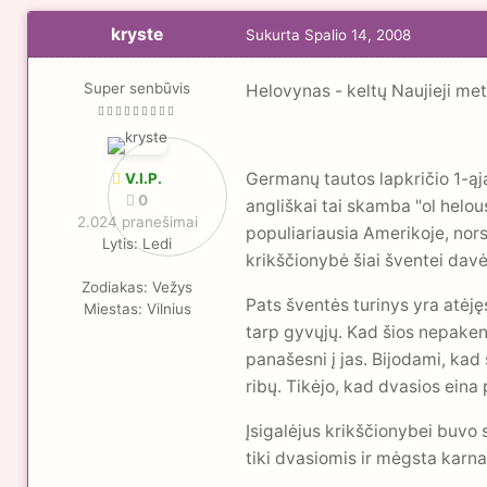
kryste
Sukurta
Spalio 14, 2008
Super senbūvis
Helovynas - keltų Naujieji met
Germanų tautos lapkričio 1-ąją
V.I.P.
0
angliškai tai skamba "ol helou
2.024 pranešimai
populiariausia Amerikoje, nors
Lytis:
Ledi
krikščionybė šiai šventei davė
Zodiakas:
Vežys
Pats šventės turinys yra atėję
Miestas:
Vilnius
tarp gyvųjų. Kad šios nepaken
panašesni į jas. Bijodami, kad
ribų. Tikėjo, kad dvasios eina
Įsigalėjus krikščionybei buvo 
tiki dvasiomis ir mėgsta karna