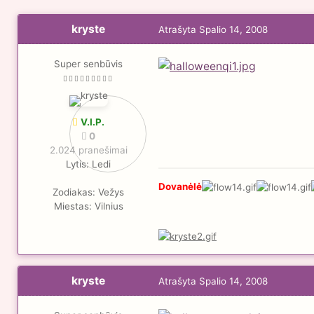
kryste
Atrašyta
Spalio 14, 2008
Super senbūvis
V.I.P.
0
2.024 pranešimai
Lytis:
Ledi
Dovanėlė
Zodiakas:
Vežys
Miestas:
Vilnius
kryste
Atrašyta
Spalio 14, 2008