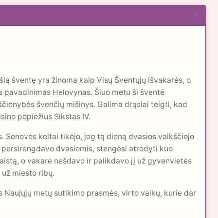
 šią šventę yra žinoma kaip Visų Šventųjų išvakarės, o
ntės pavadinimas Helovynas. Šiuo metu ši šventė
kščionybės švenčių mišinys. Galima drąsiai teigti, kad
sino popiežius Sikstas IV.
. Senovės keltai tikėjo, jog tą dieną dvasios vaikščiojo
 persirengdavo dvasiomis, stengėsi atrodyti kuo
maistą, o vakare nešdavo ir palikdavo jį už gyvenvietės
 už miesto ribų.
os Naujųjų metų sutikimo prasmės, virto vaikų, kurie dar