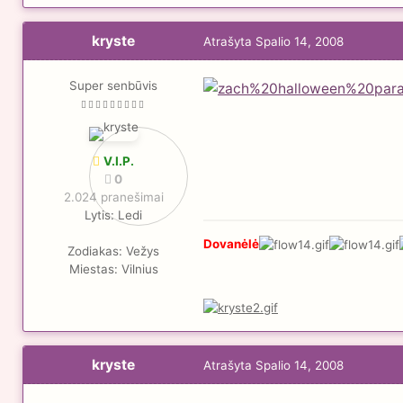
kryste
Atrašyta
Spalio 14, 2008
Super senbūvis
V.I.P.
0
2.024 pranešimai
Lytis:
Ledi
Dovanėlė
Zodiakas:
Vežys
Miestas:
Vilnius
kryste
Atrašyta
Spalio 14, 2008