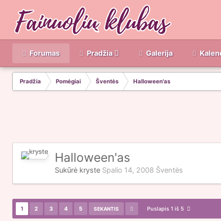
Forumas
Pradžia
Galerija
Kalen
Pradžia
Pomėgiai
Šventės
Halloween'as
Halloween'as
Sukūrė
kryste
Spalio 14, 2008
Šventės
1
2
3
4
5
Puslapis 1 iš 5
SEKANTIS