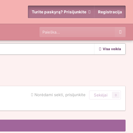
Turite paskyrą? Prisijunkite
Registracija
Visa veikla
Norėdami sekti, prisijunkite
Sekėjai
0