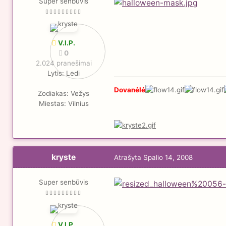
Super senbūvis
V.I.P.
0
2.024 pranešimai
Lytis:
Ledi
Dovanėlė
Zodiakas:
Vežys
Miestas:
Vilnius
kryste
Atrašyta
Spalio 14, 2008
Super senbūvis
V.I.P.