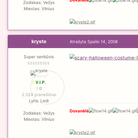
Dovanėlė
Zodiakas:
Vežys
Miestas:
Vilnius
kryste
Atrašyta
Spalio 14, 2008
Super senbūvis
V.I.P.
0
2.024 pranešimai
Lytis:
Ledi
Dovanėlė
Zodiakas:
Vežys
Miestas:
Vilnius