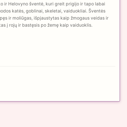
 ir Helovyno šventė, kuri greit prigijo ir tapo labai
os katės, goblinai, skeletai, vaiduokliai. Šventės
apęs ir moliūgas, išpjaustytas kaip žmogaus veidas ir
s į rojų ir bastęsis po žemę kaip vaiduoklis.