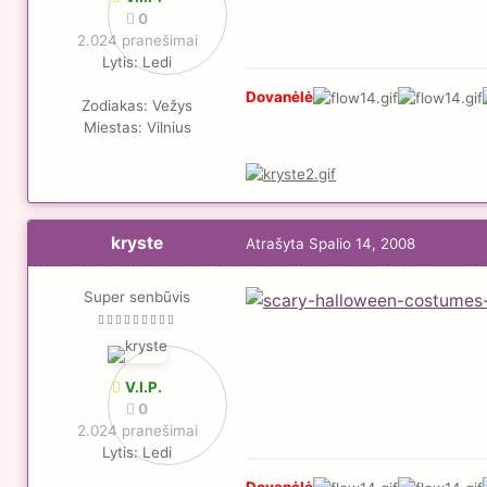
0
2.024 pranešimai
Lytis:
Ledi
Dovanėlė
Zodiakas:
Vežys
Miestas:
Vilnius
kryste
Atrašyta
Spalio 14, 2008
Super senbūvis
V.I.P.
0
2.024 pranešimai
Lytis:
Ledi