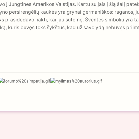
 į Jungtines Amerikos Valstijas. Kartu su jais į šią šalį pateko
o persirengėlių kaukės yra grynai germaniškos: raganos, juod
ys prasidėdavo naktį, kai jau sutemę. Šventės simboliu yra t
ką, kuris buvęs toks šykštus, kad už savo ydą nebuvęs priimta