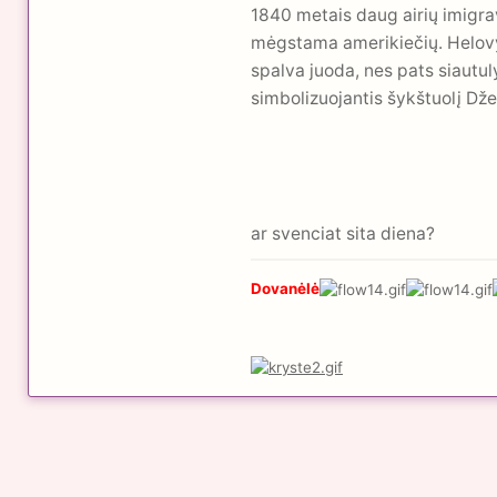
1840 metais daug airių imigravo
mėgstama amerikiečių. Helovyn
spalva juoda, nes pats siautul
simbolizuojantis šykštuolį Dže
ar svenciat sita diena?
Dovanėlė