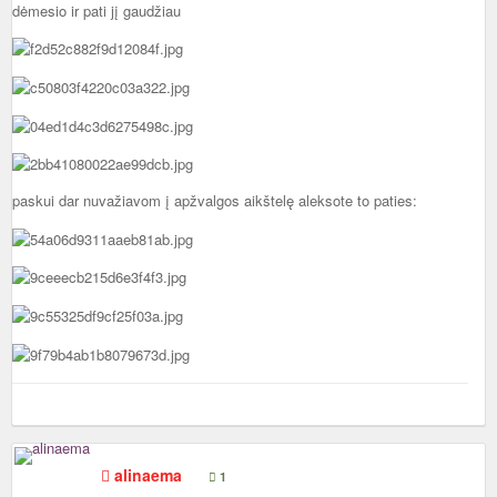
dėmesio ir pati jį gaudžiau
paskui dar nuvažiavom į apžvalgos aikštelę aleksote to paties:
alinaema
1