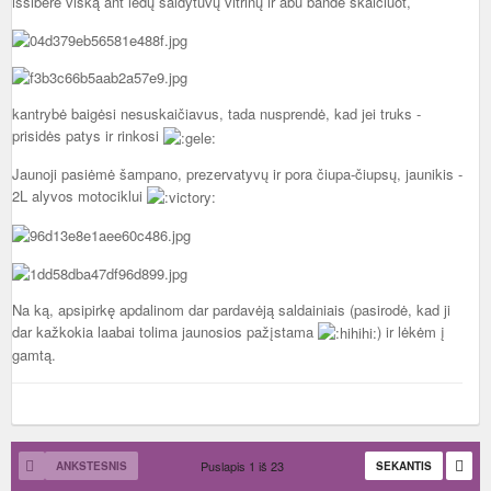
išsibėrė viską ant ledų šaldytuvų vitrinų ir abu bandė skaičiuot,
kantrybė baigėsi nesuskaičiavus, tada nusprendė, kad jei truks -
prisidės patys ir rinkosi
Jaunoji pasiėmė šampano, prezervatyvų ir pora čiupa-čiupsų, jaunikis -
2L alyvos motociklui
Na ką, apsipirkę apdalinom dar pardavėją saldainiais (pasirodė, kad ji
dar kažkokia laabai tolima jaunosios pažįstama
) ir lėkėm į
gamtą.
Puslapis 1 iš 23
ANKSTESNIS
SEKANTIS