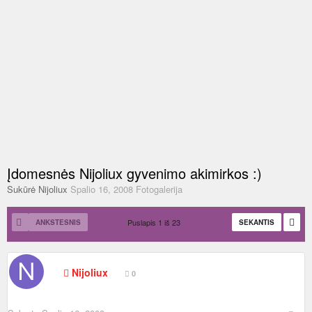
Įdomesnės Nijoliux gyvenimo akimirkos :)
Sukūrė
Nijoliux
Spalio 16, 2008
Fotogalerija
Puslapis 1 iš 23
ANKSTESNIS
SEKANTIS
Nijoliux
0