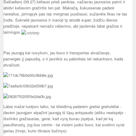
Šeštadienį (09.27) kėliausi prieš penkias, važiavau jaunosios paimt ir
abidvi keliavom gražintis ten pat. Makiažą, šukuosenas padarė
nerealius, pirmąsyk pas tas merginas puošiausi, sužavėta likau ne tas
žodis. Suknelė jaunosios ir manoji tp atrodė super, žodžiu dienos
pradžioje, nepaisant nemažo vėlavimo, abi jautėmės labai gražios ir
laimingos
Pas jaunąją kai nuvykom, jau buvo ir transportas atvažiavęs,
pamergės jį papuošę, o ir jaunikis su pabroliais tel nekantravo, kada
atvažiuot.
Labai mažai turėjom laiko, tai išleidimą padarėm greitai greitutėliai -
davėm jaunąjam atpažint jaunąją iš lūpų antspaudo (aišku neatspėjo -
išsirinko gražiausias, gerai, kad vyrą buvau įspėjus, kad jei ką
pasufleruotų, jog bus centre - tai visiem juoko buvo, kai svetimi vyrai
geriau žinojo, kuris tikrasis bučinys)