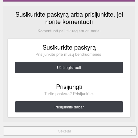
Susikurkite paskyrą arba prisijunkite, jei
norite komentuoti
Komentuoti gali tik registruoti nariai
Susikurkite paskyrą
Prisijunkite prie mūsų bendruomenės.
Užsiregistruoti
Prisijungti
Turite paskyrą? Prisijunkite.
Prisijunkite dabar
Sekėjai
0