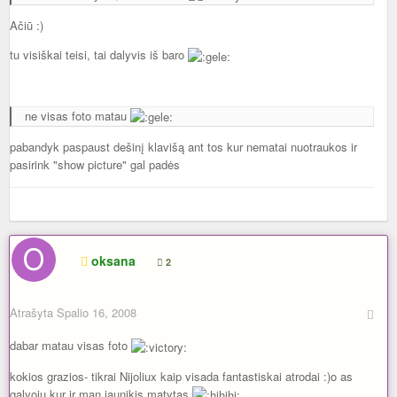
Ačiū :)
tu visiškai teisi, tai dalyvis iš baro
ne visas foto matau
pabandyk paspaust dešinį klavišą ant tos kur nematai nuotraukos ir
pasirink "show picture" gal padės
oksana
2
Atrašyta
Spalio 16, 2008
dabar matau visas foto
kokios grazios- tikrai Nijoliux kaip visada fantastiskai atrodai :)o as
galvoju kur ir man jaunikis matytas