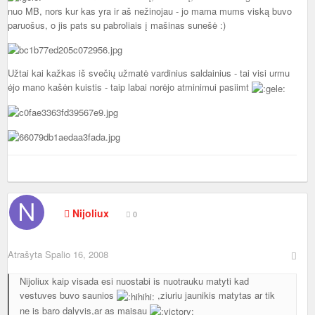
nuo MB, nors kur kas yra ir aš nežinojau - jo mama mums viską buvo
paruošus, o jis pats su pabroliais į mašinas sunešė :)
Užtai kai kažkas iš svečių užmatė vardinius saldainius - tai visi urmu
ėjo mano kašėn kuistis - taip labai norėjo atminimui pasiimt
Nijoliux
0
Atrašyta
Spalio 16, 2008
Nijoliux kaip visada esi nuostabi is nuotrauku matyti kad
vestuves buvo saunios
,ziuriu jaunikis matytas ar tik
ne is baro dalyvis,ar as maisau