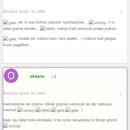
Atrašyta
Spalio 16, 2008
eik tu sau kokios saunios nuotraukytes...
ir tu
labai graziai atrodei...
matosi kad vestuves praejo puikiai...
visada juk malonu kam nors padeti.. :) malonu kad galejau
kuom pagelbeti...
oksana
2
Atrašyta
Spalio 16, 2008
nuotraukytes be zodziu- tokias grazias vestuves as dar nebuvau
maciusi
:)
beja- tau labai tinka skrybele, o tie vyrai nesupranta to tikrojo grozio