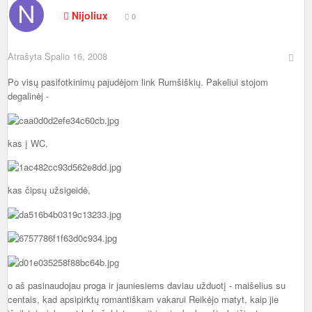
Nijoliux
0
Atrašyta
Spalio 16, 2008
Po visų pasifotkinimų pajudėjom link Rumšiškių. Pakeliui stojom
degalinėj -
kas į WC,
kas čipsų užsigeidė,
o aš pasinaudojau proga ir jauniesiems daviau užduotį - maišelius su
centais, kad apsipirktų romantiškam vakarui Reikėjo matyt, kaip jie