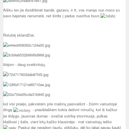
Aišku ten jie išsidirbinėt bandė, gazavo, ir tt, vos manęs nuo moco su
savo bajeriais nenumetė, net širdis į padus nusiritus buvo
Rotušėj sklandžiai,
išėjom - daug sveikintojų,
kol visi praėjo, pakvietėm prie mašinų pasivaišint - žiūrim vairuotojai
dingę
- prasiblaškėm kokia dešimt minučių, kol iš kažkur
jie išdygo, jausmas durnas - svečiai sutrikę stoviniuoja, pulkas
blaškosi į šalis, vieni kitų kažko klausinėja - mat vairuotojų ieško
Paskui dar neradom taurių, stikliukų, dėl ko labai gavau šaukt