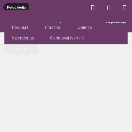
Fotogalerija
Turite paskyrą? Prisijunkite
Registracija
Forumas
Pradžia
Galerija
Kalendorius
Geriausiai įvertinti
Daugiau