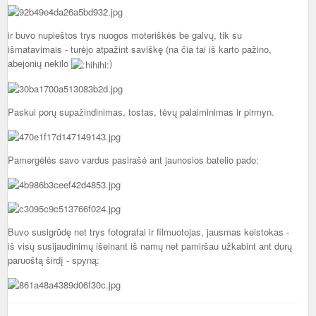
ir buvo nupieštos trys nuogos moteriškės be galvų, tik su
išmatavimais - turėjo atpažint saviškę (na čia tai iš karto pažino,
abejonių nekilo
)
Paskui porų supažindinimas, tostas, tėvų palaiminimas ir pirmyn.
Pamergėlės savo vardus pasirašė ant jaunosios batelio pado:
Buvo susigrūdę net trys fotografai ir filmuotojas, jausmas keistokas -
iš visų susijaudinimų išeinant iš namų net pamiršau užkabint ant durų
paruoštą širdį - spyną: