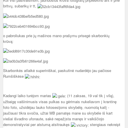
Kol visi pasivaišinom, jaunuosius krūva fotografų pripleškino ant ir prie
britvų, subarikų ir tt,
o pabroliukas prie jų mašinos mano prašymu prisegė skarbonkių
krūvą:
Skarbonkės atlaikė superiniškai, paskutinė nudardėjo jau pačiose
Rumšiškėse
Kadangi laiko turėjom marias
(11 zaksas, 19 val tik į vilą),
užbaigę vaišinimusis visas pulkas su gėrimais nukeliavom į krantinę
foto foto, užsidėjau lauko fotosesijoms skrybėlę, nuomotą kailį -
jaučiausi tikra svočia, užtai MB pamatęs mane su skrybėle iš kart
viešai išvadino ufonaute, sakė nepažįsta manęs ir vaikščiojo
demonstratyviai per atstumą atsitraukęs
stengiaus nekreipt