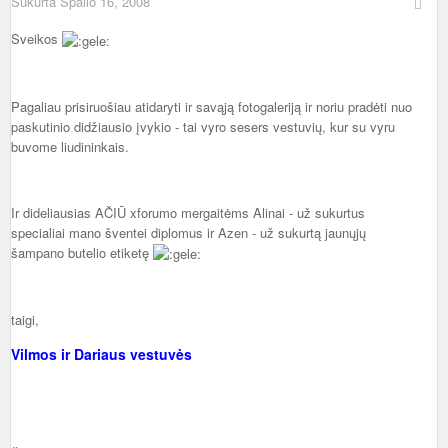
Sukurta
Spalio 16, 2008
Sveikos
Pagaliau prisiruošiau atidaryti ir savąją fotogaleriją ir noriu pradėti nuo
paskutinio didžiausio įvykio - tai vyro sesers vestuvių, kur su vyru
buvome liudininkais.
Ir dideliausias AČIŪ xforumo mergaitėms Alinai - už sukurtus
specialiai mano šventei diplomus ir Azen - už sukurtą jaunųjų
šampano butelio etiketę
taigi,
Vilmos ir Dariaus vestuvės