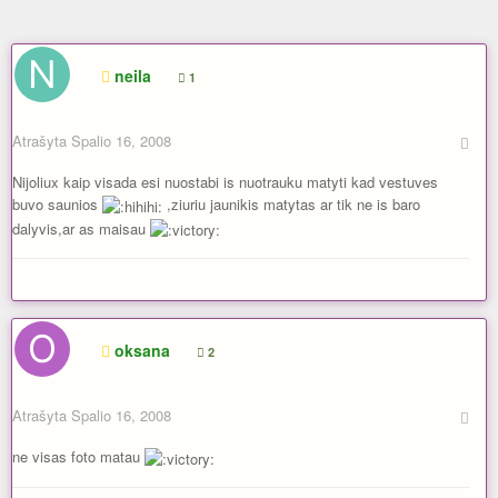
neila
1
Atrašyta
Spalio 16, 2008
Nijoliux kaip visada esi nuostabi is nuotrauku matyti kad vestuves
buvo saunios
,ziuriu jaunikis matytas ar tik ne is baro
dalyvis,ar as maisau
oksana
2
Atrašyta
Spalio 16, 2008
ne visas foto matau