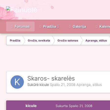
Forumas
Pradžia
Galerija
Kalen
Pradžia
Grožis, sveikata
Grožio salonas
Apranga, stilius
Skaros- skarelės
Sukūrė
kicule
Spalio 21, 2008
Apranga, stilius
kicule
Sukurta
Spalio 21, 2008