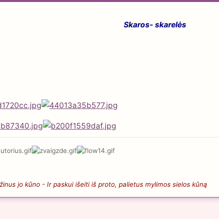
Skaros- skarelės
nus jo kūno - Ir paskui išeiti iš proto, palietus mylimos sielos kūną