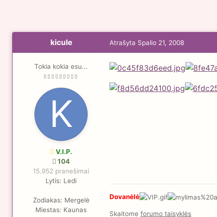
kicule
Atrašyta
Spalio 21, 2008
Tokia kokia esu...
V.I.P.
104
15.952 pranešimai
Lytis:
Ledi
Dovanėlė
Zodiakas:
Mergelė
Miestas:
Kaunas
Skaitome
forumo taisyklės