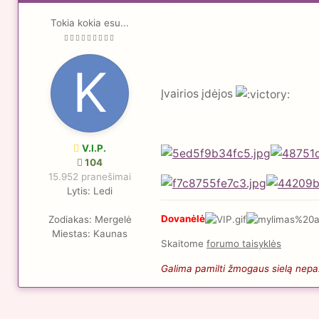
Tokia kokia esu...
Įvairios įdėjos
V.I.P.
104
15.952 pranešimai
Lytis:
Ledi
Dovanėlė
Zodiakas:
Mergelė
Miestas:
Kaunas
Skaitome
forumo taisyklės
Galima pamilti žmogaus sielą nepaži