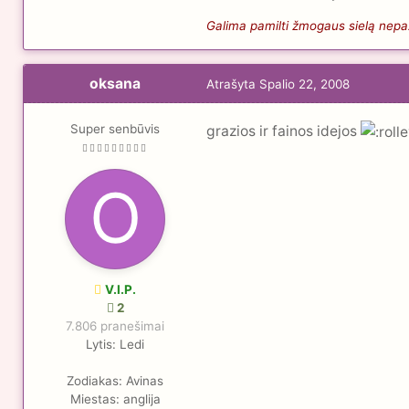
Galima pamilti žmogaus sielą nepaži
oksana
Atrašyta
Spalio 22, 2008
Super senbūvis
grazios ir fainos idejos
V.I.P.
2
7.806 pranešimai
Lytis:
Ledi
Zodiakas:
Avinas
Miestas:
anglija