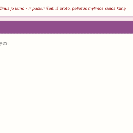
nus jo kūno - Ir paskui išeiti iš proto, palietus mylimos sielos kūną