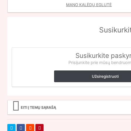
MANO KALĖDŲ EGLUTĖ
Susikurki
Susikurkite pasky
Prisijunkite prie mūsų bendruo
Užsiregistruoti
EITI Į TEMŲ SĄRAŠĄ