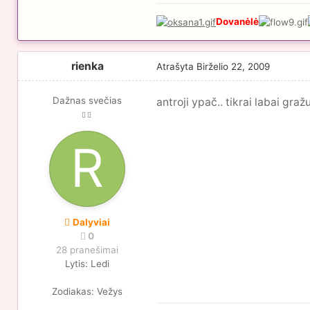
Dovanėlė
rienka
Atrašyta
Birželio 22, 2009
Dažnas svečias
antroji ypač.. tikrai labai graž
Dalyviai
0
28 pranešimai
Lytis:
Ledi
Zodiakas:
Vežys