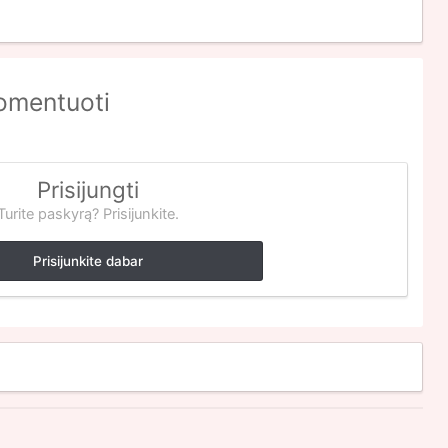
komentuoti
Prisijungti
Turite paskyrą? Prisijunkite.
Prisijunkite dabar