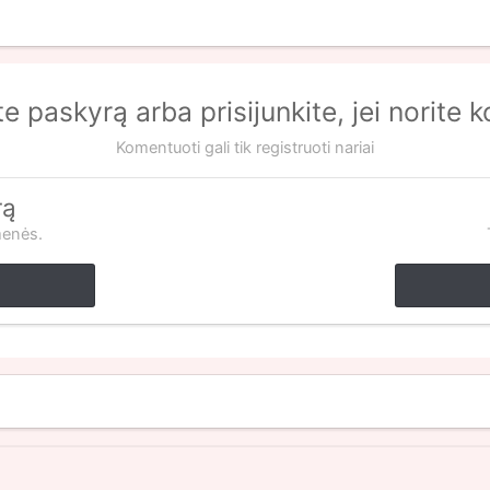
te paskyrą arba prisijunkite, jei norite 
Komentuoti gali tik registruoti nariai
rą
menės.