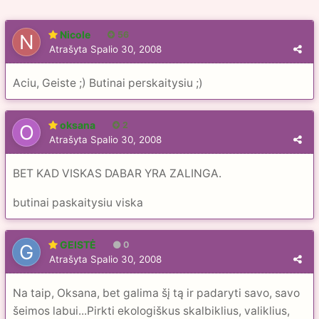
Nicole
56
Atrašyta
Spalio 30, 2008
Aciu, Geiste ;) Butinai perskaitysiu ;)
oksana
2
Atrašyta
Spalio 30, 2008
BET KAD VISKAS DABAR YRA ZALINGA.
butinai paskaitysiu viska
GEISTĖ
0
Atrašyta
Spalio 30, 2008
Na taip, Oksana, bet galima šį tą ir padaryti savo, savo
šeimos labui...Pirkti ekologiškus skalbiklius, valiklius,