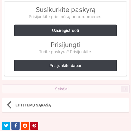
Susikurkite paskyrą
Prisijunkite prie mūsų bendruomenės.
Užsiregistruoti
Prisijungti
Turite paskyrą? Prisijunkite.
Prisijunkite dabar
Sekėjai
0
EITI Į TEMŲ SĄRAŠĄ