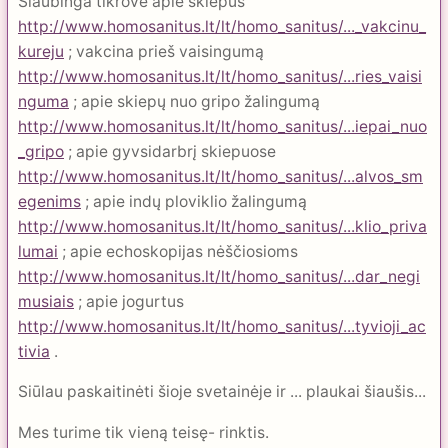
Siaubinga tikrovė apie skiepus
http://www.homosanitus.lt/lt/homo_sanitus/..._vakcinu_
kureju
; vakcina prieš vaisingumą
http://www.homosanitus.lt/lt/homo_sanitus/...ries_vaisi
nguma
; apie skiepų nuo gripo žalingumą
http://www.homosanitus.lt/lt/homo_sanitus/...iepai_nuo
_gripo
; apie gyvsidarbrį skiepuose
http://www.homosanitus.lt/lt/homo_sanitus/...alvos_sm
egenims
; apie indų ploviklio žalingumą
http://www.homosanitus.lt/lt/homo_sanitus/...klio_priva
lumai
; apie echoskopijas nėščiosioms
http://www.homosanitus.lt/lt/homo_sanitus/...dar_negi
musiais
; apie jogurtus
http://www.homosanitus.lt/lt/homo_sanitus/...tyvioji_ac
tivia
.
Siūlau paskaitinėti šioje svetainėje ir ... plaukai šiaušis...
Mes turime tik vieną teisę- rinktis.