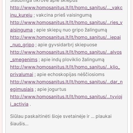
Siaubinga tikrovė apie skiepus
http://www.homosanitus.lt/lt/homo_sanitus/..._vakc
inu_kureju
; vakcina prieš vaisingumą
http://www.homosanitus.lt/lt/homo_sanitus/...ries_v
aisinguma
; apie skiepų nuo gripo žalingumą
http://www.homosanitus.lt/lt/homo_sanitus/...iepai
_nuo_gripo
; apie gyvsidarbrį skiepuose
http://www.homosanitus.lt/lt/homo_sanitus/...alvos
_smegenims
; apie indų ploviklio žalingumą
http://www.homosanitus.lt/lt/homo_sanitus/...klio_
privalumai
; apie echoskopijas nėščiosioms
http://www.homosanitus.lt/lt/homo_sanitus/...dar_n
egimusiais
; apie jogurtus
http://www.homosanitus.lt/lt/homo_sanitus/...tyvioj
i_activia
.
Siūlau paskaitinėti šioje svetainėje ir ... plaukai
šiaušis...