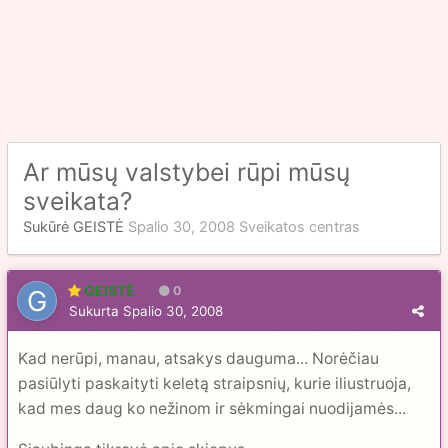
Ar mūsų valstybei rūpi mūsų
sveikata?
Sukūrė
GEISTĖ
Spalio 30, 2008
Sveikatos centras
GEISTĖ
0
Sukurta
Spalio 30, 2008
Kad nerūpi, manau, atsakys dauguma... Norėčiau
pasiūlyti paskaityti keletą straipsnių, kurie iliustruoja,
kad mes daug ko nežinom ir sėkmingai nuodijamės...