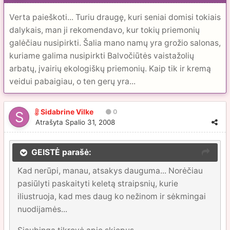
Verta paieškoti... Turiu draugę, kuri seniai domisi tokiais
dalykais, man ji rekomendavo, kur tokių priemonių
galėčiau nusipirkti. Šalia mano namų yra grožio salonas,
kuriame galima nusipirkti Balvočiūtės vaistažolių
arbatų, įvairių ekologiškų priemonių. Kaip tik ir kremą
veidui pabaigiau, o ten gerų yra...
Sidabrine Vilke
0
Atrašyta
Spalio 31, 2008
GEISTĖ parašė:
Kad nerūpi, manau, atsakys dauguma... Norėčiau
pasiūlyti paskaityti keletą straipsnių, kurie
iliustruoja, kad mes daug ko nežinom ir sėkmingai
nuodijamės...