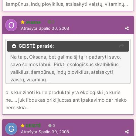
šampūnus, indų ploviklius, atsisakyti vaistų, vitaminų...
oksana
2
Atrašyta
Spalio 30, 2008
GEISTĖ parašė:
Na taip, Oksana, bet galima šį tą ir padaryti savo,
savo šeimos labui...Pirkti ekologiškus skalbiklius,
valiklius, šampūnus, indų ploviklius, atsisakyti
vaistų, vitaminų...
o is kur zinoti kurie produktai yra ekologiski ,o kurie
ne..... juk libdukas priklijuotas ant ipakavimo dar nieko
nereiskia....
GEISTĖ
0
Atrašyta
Spalio 30, 2008