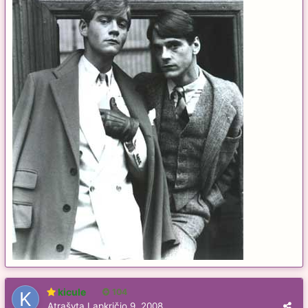
kicule
104
Atrašyta
Lapkričio 9, 2008