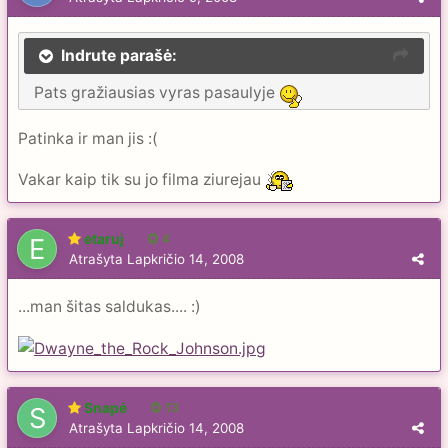
Indrute parašė:
Pats gražiausias vyras pasaulyje
Patinka ir man jis :(
Vakar kaip tik su jo filma ziurejau
etaruj
4
Atrašyta
Lapkričio 14, 2008
...man šitas saldukas.... :)
Snapė
13
Atrašyta
Lapkričio 14, 2008