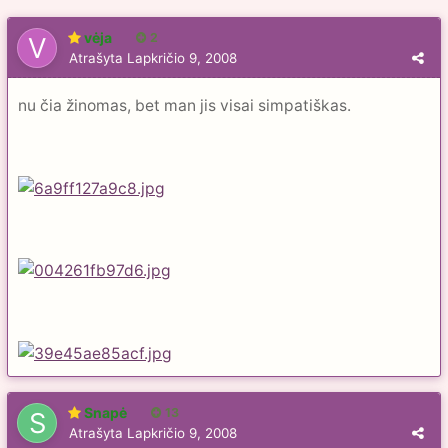
vėja
2
Atrašyta
Lapkričio 9, 2008
nu čia žinomas, bet man jis visai simpatiškas.
Snapė
13
Atrašyta
Lapkričio 9, 2008