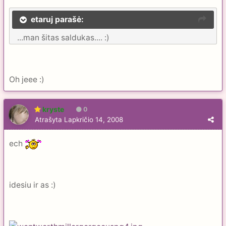
etaruj parašė:
...man šitas saldukas.... :)
Oh jeee :)
kryste
0
Atrašyta
Lapkričio 14, 2008
ech
idesiu ir as :)