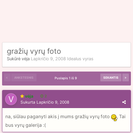
gražių vyrų foto
Sukūrė
vėja
Lapkričio 9, 2008
Idealus vyras
ANKSTESNIS
SEKANTIS
Puslapis 1 iš 9
vėja
2
Sukurta
Lapkričio 9, 2008
na, siūlau paganyti akis į mums gražių vyrų foto
Tai
bus vyrų galerija :(