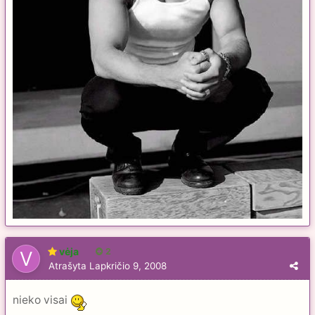
vėja
2
Atrašyta
Lapkričio 9, 2008
nieko visai