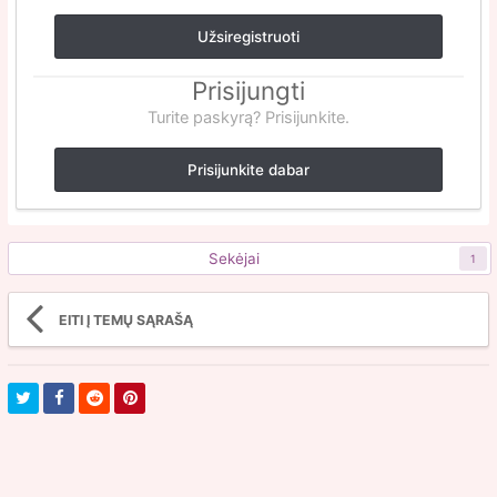
Užsiregistruoti
Prisijungti
Turite paskyrą? Prisijunkite.
Prisijunkite dabar
Sekėjai
1
EITI Į TEMŲ SĄRAŠĄ