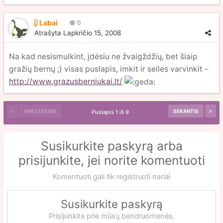
Labai
0
Atrašyta
Lapkričio 15, 2008
Na kad nesismulkint, įdėsiu ne žvaigždžių, bet šiaip
gražių bernų ;) visas puslapis, imkit ir seiles varvinkit -
http://www.grazusberniukai.lt/
ANKSTESNIS
SEKANTIS
Puslapis 1 iš 9
Susikurkite paskyrą arba
prisijunkite, jei norite komentuoti
Komentuoti gali tik registruoti nariai
Susikurkite paskyrą
Prisijunkite prie mūsų bendruomenės.