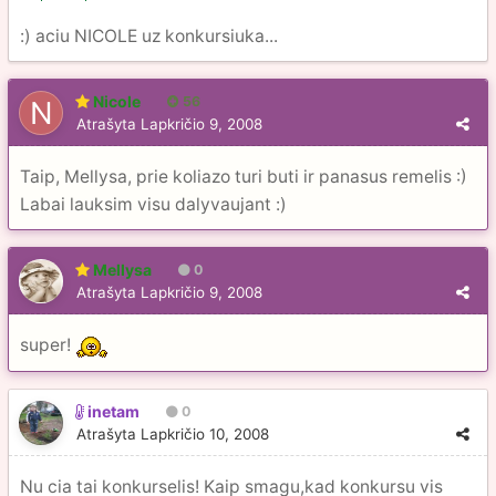
:) aciu NICOLE uz konkursiuka...
Nicole
56
Atrašyta
Lapkričio 9, 2008
Taip, Mellysa, prie koliazo turi buti ir panasus remelis :)
Labai lauksim visu dalyvaujant :)
Mellysa
0
Atrašyta
Lapkričio 9, 2008
super!
inetam
0
Atrašyta
Lapkričio 10, 2008
Nu cia tai konkurselis! Kaip smagu,kad konkursu vis