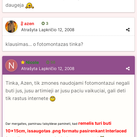
daugeja
azen
3
Atrašyta
Lapkričio 12, 2008
klausimas... o fotomontazas tinka?
Nicole
56
Atrašyta
Lapkričio 12, 2008
Tinka, Azen, tik zmones naudojami fotomontazui negali
buti jus, jusu artimieji ar jusu paciu vaikuciai, gali deti
tik rastus internete
remelis turi buti
Dar mergaites, pamirsau taisyklese pamineti, kad
10x15cm, issaugotas .png formatu pasirenkant Interlaced