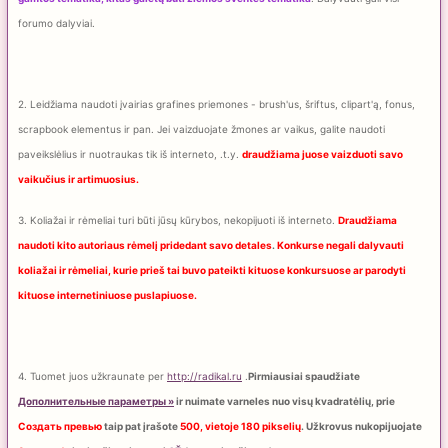
forumo dalyviai.
2. Leidžiama naudoti įvairias grafines priemones - brush'us, šriftus, clipart'ą, fonus,
scrapbook elementus ir pan. Jei vaizduojate žmones ar vaikus, galite naudoti
paveikslėlius ir nuotraukas tik iš interneto, .t.y.
draudžiama juose vaizduoti savo
vaikučius ir artimuosius.
3. Koliažai ir rėmeliai turi būti jūsų kūrybos, nekopijuoti iš interneto.
Draudžiama
naudoti kito autoriaus rėmelį pridedant savo detales
.
Konkurse negali dalyvauti
koliažai ir rėmeliai, kurie prieš tai buvo pateikti kituose konkursuose ar parodyti
kituose internetiniuose puslapiuose.
4. Tuomet juos užkraunate per
http://radikal.ru
.
Pirmiausiai spaudžiate
Дополнительные параметры »
ir nuimate varneles nuo visų kvadratėlių, prie
Создать превью
taip pat įrašote
500, vietoje 180 pikselių
. Užkrovus nukopijuojate