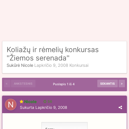
Koliažų ir rėmelių konkursas
''Žiemos serenada''
Sukūrė
Nicole
Lapkričio 9, 2008
Konkursai
ANKSTESNIS
SEKANTIS
Puslapis 1 iš 4
Nicole
56
Sukurta
Lapkričio 9, 2008