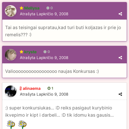
Mellysa
0
Atrašyta
Lapkričio 9, 2008
Tai as teisingai supratau,kad turi buti koljazas ir prie jo
remelis??? :)
kryste
0
Atrašyta
Lapkričio 9, 2008
Valiooooooooooooooooo naujas Konkursas :)
alinaema
1
Atrašyta
Lapkričio 9, 2008
:) super konkursiukas... :D reiks pasigaut kurybinio
ikvepimo ir kipt i darbeli... :D tik idomu kas gausis...