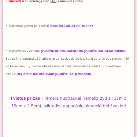
3. nuorodą
ir siunčiate ją man į
AŽ
(asmenine žinute)
.
5. Darbelius galima pateikti
iki lapkričio 30d. 24 val. nakties
.
6. Balsavimas vyks nuo
gruodžio 1d. 2val. nakties iki gruodžio 14d. 24val. nakties
.
Bus galima balsuoti už 3 labiausiai patikusius darbelius, kurių autoriai bus skelbiami tik
po balsavimo, t.y. nežinosite už kieno darbelį balsavote iki rezultatų paskelbimo
dienos.
Rezultatai bus skelbiami gruodžio 15d. pirmadienį
.
-
I vietos prizas
rėmelis nuotraukai (
rėmelio dydis 13cm x
13cm x 2.5cm), laikrodis, papuošalų skrynelė bei žvakidė