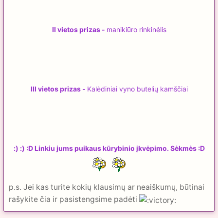
II vietos prizas -
manikiūro rinkinėlis
III vietos prizas -
Kalėdiniai vyno butelių kamščiai
:) :) :D Linkiu jums puikaus kūrybinio įkvėpimo. Sėkmės :D
p.s. Jei kas turite kokių klausimų ar neaiškumų, būtinai
rašykite čia ir pasistengsime padėti