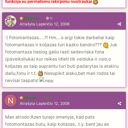
funkcija su permatomu iskirpimu nuotraukai
Mellysa
0
Atrašyta
Lapkričio 12, 2008
:) Fotomantazas.....?! Hm... o argi tokie darbeliai kaip
fotomantazas ir koljazas turi kazko bendro???
Juk
fotomantaza tiesiog galiu rasti sedevriska fona
(paveiksliuka) kur reikes idieti tik veiduka ir vsio,o
koljazas as taip suprantu turi buti padarytas is atskiru
daliu,fonu ir t.t.
Nesupikit aisku,bet man rodos tai
nevisai taspats!
Nicole
56
Atrašyta
Lapkričio 12, 2008
Man atrodo Azen turejo omenyje, kad pats
fotomontazas butu, kaip koliazas, .t.y. bent jau as