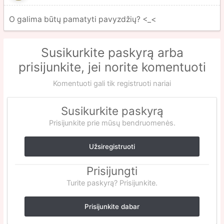
O galima būtų pamatyti pavyzdžių? <_<
Susikurkite paskyrą arba
prisijunkite, jei norite komentuoti
Komentuoti gali tik registruoti nariai
Susikurkite paskyrą
Prisijunkite prie mūsų bendruomenės.
Užsiregistruoti
Prisijungti
Turite paskyrą? Prisijunkite.
Prisijunkite dabar