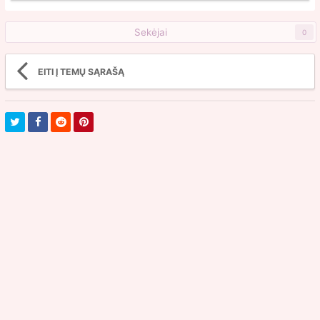
Sekėjai
0
EITI Į TEMŲ SĄRAŠĄ