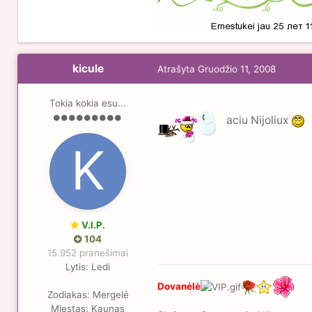
kicule
Atrašyta
Gruodžio 11, 2008
Tokia kokia esu...
aciu Nijoliux
V.I.P.
104
15.952 pranešimai
Lytis:
Ledi
Dovanėlė
Zodiakas:
Mergelė
Miestas:
Kaunas