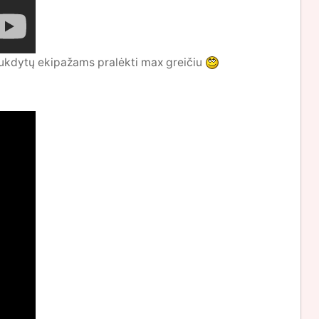
trukdytų ekipažams pralėkti max greičiu