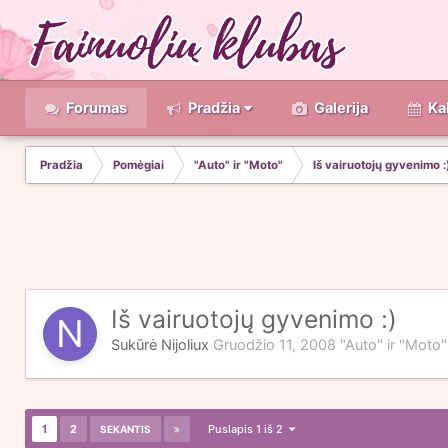
Forumas
Pradžia
Galerija
Ka
Pradžia
Pomėgiai
"Auto" ir "Moto"
Iš vairuotojų gyvenimo :
Iš vairuotojų gyvenimo :)
Sukūrė
Nijoliux
Gruodžio 11, 2008
"Auto" ir "Moto"
1
2
Puslapis 1 iš 2
SEKANTIS