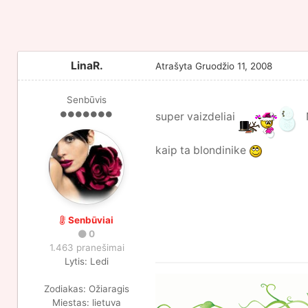
LinaR.
Atrašyta
Gruodžio 11, 2008
Senbūvis
super vaizdeliai
kaip ta blondinike
Senbūviai
0
1.463 pranešimai
Lytis:
Ledi
Zodiakas:
Ožiaragis
Miestas:
lietuva