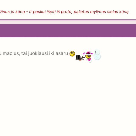
nus jo kūno - Ir paskui išeiti iš proto, palietus mylimos sielos kūną
 macius, tai juokiausi iki asaru