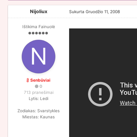
Nijoliux
Sukurta
Gruodžio 11, 2008
Ištikima Fainuolė
Senbūviai
0
713 pranešimai
Lytis:
Ledi
Zodiakas:
Svarstykles
Miestas:
Kaunas