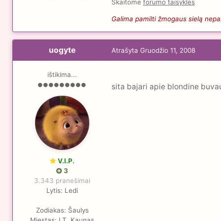
Skaitome
forumo taisyklės
Galima pamilti žmogaus sielą nepaži
uogyte
Atrašyta
Gruodžio 11, 2008
ištikima...
sita bajari apie blondine buvau
V.I.P.
3
3.343 pranešimai
Lytis:
Ledi
Zodiakas:
Šaulys
Miestas:
LT, Kaunas