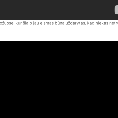
 ruožuose, kur šiaip jau eismas būna uždarytas, kad niekas ne