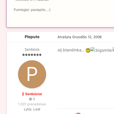
Pomėgiai:
paslaptis...:)
Plepute
Atrašyta
Gruodžio 12, 2008
Senbūvis
oij blandinka...
Senbūviai
0
1.301 pranešimas
Lytis:
Ledi