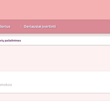
dorius
Geriausiai įvertinti
lvių pašalinimas
amokos