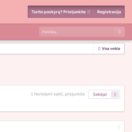
Turite paskyrą? Prisijunkite
Registracija
Visa veikla
Norėdami sekti, prisijunkite
Sekėjai
2