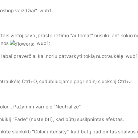
oshop vaizdžiai" :wub1:
rtais vietoj savo įprasto režimo "automat" nusuku ant kokio no
lynos
:wub1:
abai praverčia, kai noriu patvarkyti tokią nuotraukėlę :wub1
otraukėlę Ctrl+O, sudubliuojame pagrindinį sluoksnį Ctrl+J
or... Pažymim varnele "Neutralize".
nkiklį "Fade" (nustelbti), kad būtų susilpnintas efektas.
mkite slankiklį "Color intensity", kad būtų padidintas spalvos 