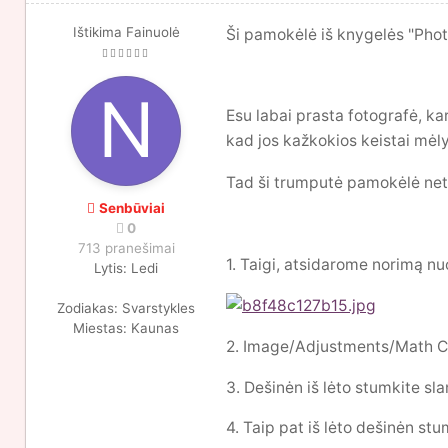
Ištikima Fainuolė
Ši pamokėlė iš knygelės "Phot
Esu labai prasta fotografė, ka
kad jos kažkokios keistai mė
Tad ši trumputė pamokėlė net l
Senbūviai
0
713 pranešimai
1. Taigi, atsidarome norimą nu
Lytis:
Ledi
Zodiakas:
Svarstykles
Miestas:
Kaunas
2. Image/Adjustments/Math Col
3. Dešinėn iš lėto stumkite sla
4. Taip pat iš lėto dešinėn stu