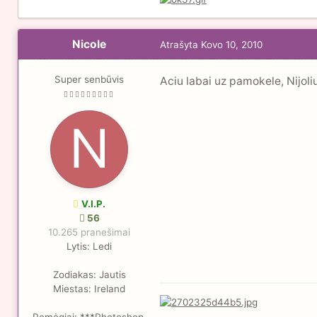
Nicole
Atrašyta
Kovo 10, 2010
Super senbūvis
Aciu labai uz pamokele, Nijol
V.I.P.
56
10.265 pranešimai
Lytis:
Ledi
Zodiakas:
Jautis
Miestas:
Ireland