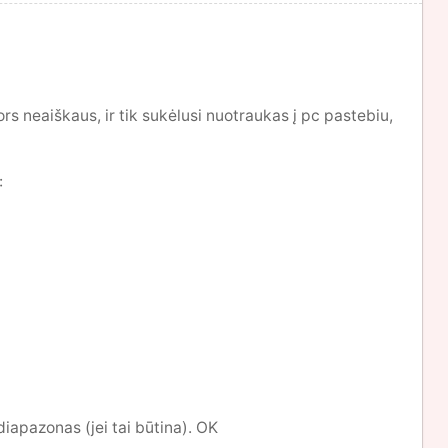
rs neaiškaus, ir tik sukėlusi nuotraukas į pc pastebiu,
:
diapazonas (jei tai būtina). OK