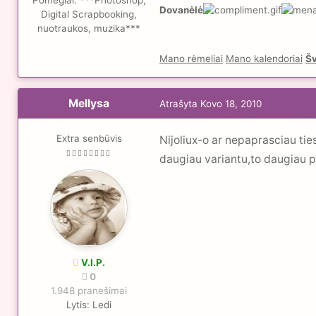
Pomėgiai:
***Photoshop,
Dovanėlė
Digital Scrapbooking,
nuotraukos, muzika***
Mano rėmeliai
Mano kalendoriai
Šv
Mellysa
Atrašyta
Kovo 18, 2010
Extra senbūvis
Nijoliux-o ar nepaprasciau 
daugiau variantu,to daugiau
V.I.P.
0
1.948 pranešimai
Lytis:
Ledi