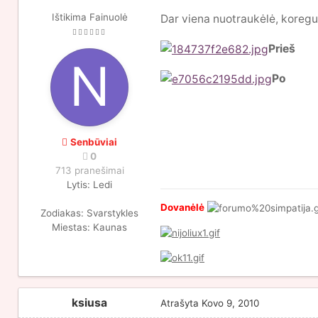
Ištikima Fainuolė
Dar viena nuotraukėlė, koreg
Prieš
Po
Senbūviai
0
713 pranešimai
Lytis:
Ledi
Dovanėlė
Zodiakas:
Svarstykles
Miestas:
Kaunas
ksiusa
Atrašyta
Kovo 9, 2010