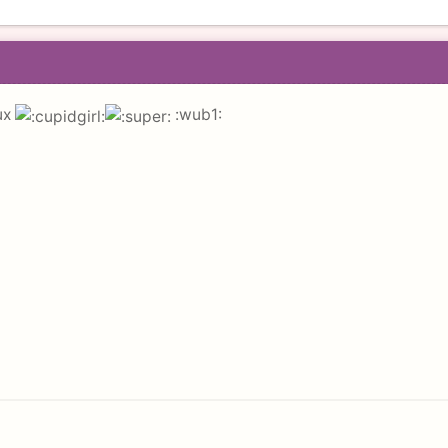
iux
:wub1: