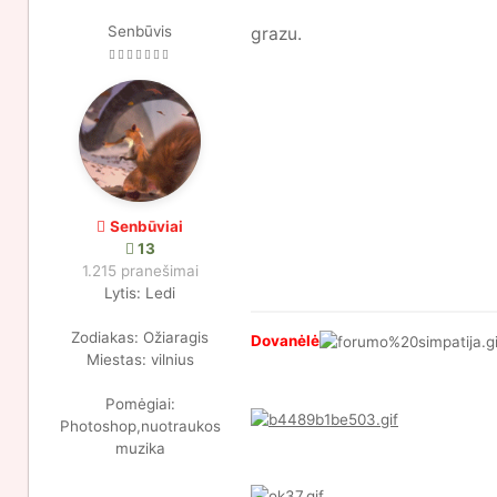
Senbūvis
grazu.
Senbūviai
13
1.215 pranešimai
Lytis:
Ledi
Zodiakas:
Ožiaragis
Dovanėlė
Miestas:
vilnius
Pomėgiai:
Photoshop,nuotraukos
muzika