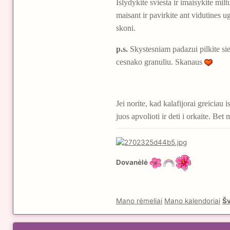
Islydykite sviesta ir imaisykite mil
maisant ir pavirkite ant vidutines u
skoni.
p.s.
Skystesniam padazui pilkite siek
cesnako granuliu. Skanaus
Jei norite, kad kalafijorai greiciau 
juos apvolioti ir deti i orkaite. Bet
Dovanėlė
Mano rėmeliai
Mano kalendoriai
Šv