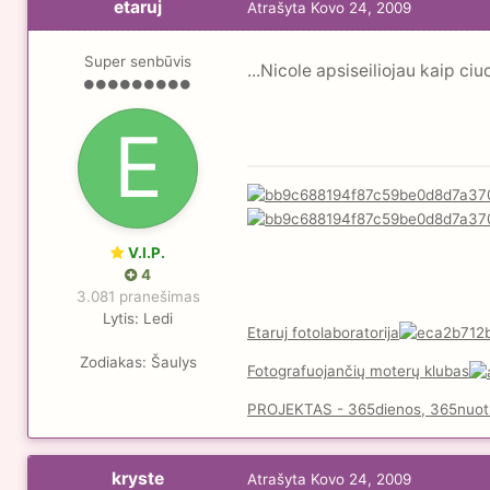
etaruj
Atrašyta
Kovo 24, 2009
Super senbūvis
...Nicole apsiseiliojau kaip ciuc
V.I.P.
4
3.081 pranešimas
Lytis:
Ledi
Etaruj fotolaboratorija
Zodiakas:
Šaulys
Fotografuojančių moterų klubas
PROJEKTAS - 365dienos, 365nuot
kryste
Atrašyta
Kovo 24, 2009