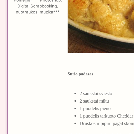
Pomėgiai:
***Photoshop,
Digital Scrapbooking,
nuotraukos, muzika***
Surio padazas
2 saukstai sviesto
2 saukstai miltu
1 puodelis pieno
1 puodelis tarkuoto Cheddar 
Druskos ir pipiru pagal skon