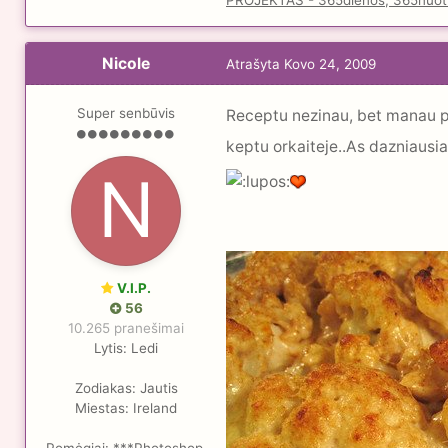
PROJEKTAS - 365dienos, 365nuot
Nicole
Atrašyta
Kovo 24, 2009
Super senbūvis
Receptu nezinau, bet manau pai
keptu orkaiteje..As dazniausi
V.I.P.
56
10.265 pranešimai
Lytis:
Ledi
Zodiakas:
Jautis
Miestas:
Ireland