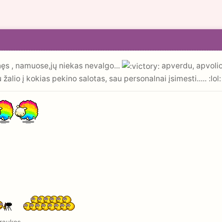
nęs , namuose,jų niekas nevalgo...
apverdu, apvolioj
tu žalio į kokias pekino salotas, sau personalnai įsimesti..... :lol: