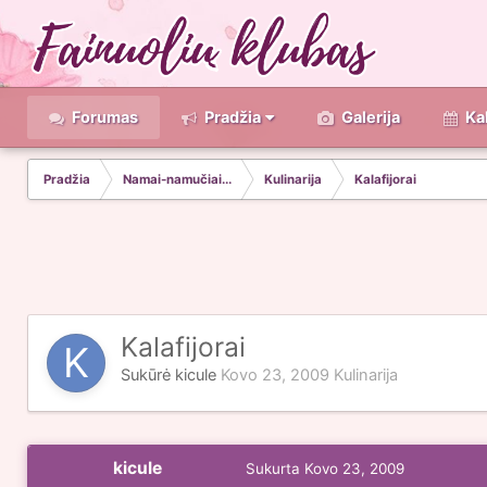
Forumas
Pradžia
Galerija
Ka
Pradžia
Namai-namučiai...
Kulinarija
Kalafijorai
Kalafijorai
Sukūrė
kicule
Kovo 23, 2009
Kulinarija
kicule
Sukurta
Kovo 23, 2009