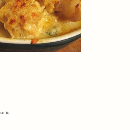
surio
i