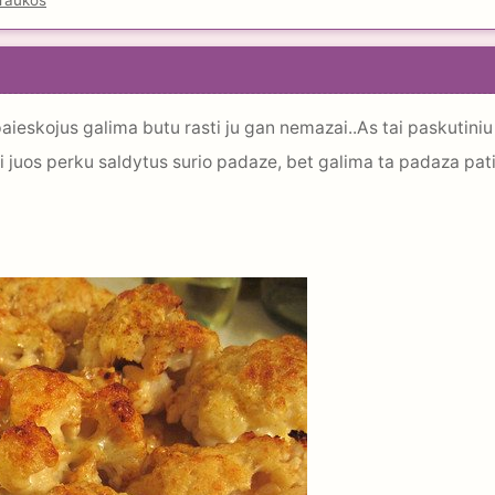
raukos
eskojus galima butu rasti ju gan nemazai..As tai paskutiniu m
ai juos perku saldytus surio padaze, bet galima ta padaza p