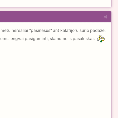
etu nerealiai ''pasinesus'' ant kalafijoru surio padaze,
atiems lengvai pasigaminti, skanumelis pasakiskas