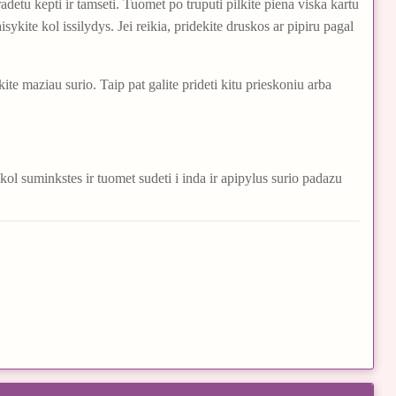
radetu kepti ir tamseti. Tuomet po truputi pilkite piena viska kartu
sykite kol issilydys. Jei reikia, pridekite druskos ar pipiru pagal
ite maziau surio. Taip pat galite prideti kitu prieskoniu arba
i, kol suminkstes ir tuomet sudeti i inda ir apipylus surio padazu