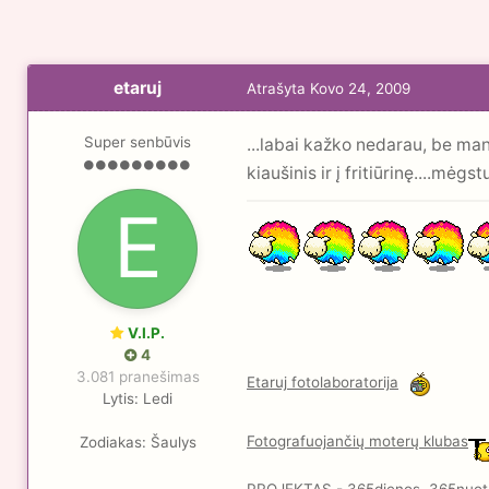
etaruj
Atrašyta
Kovo 24, 2009
Super senbūvis
...labai kažko nedarau, be ma
kiaušinis ir į fritiūrinę....mėgs
V.I.P.
4
3.081 pranešimas
Etaruj fotolaboratorija
Lytis:
Ledi
Fotografuojančių moterų klubas
Zodiakas:
Šaulys