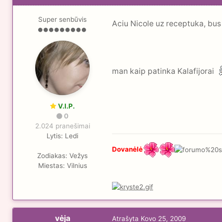
Super senbūvis
Aciu Nicole uz receptuka, bu
man kaip patinka Kalafijorai
V.I.P.
0
2.024 pranešimai
Lytis:
Ledi
Dovanėlė
Zodiakas:
Vežys
Miestas:
Vilnius
vėja
Atrašyta
Kovo 25, 2009