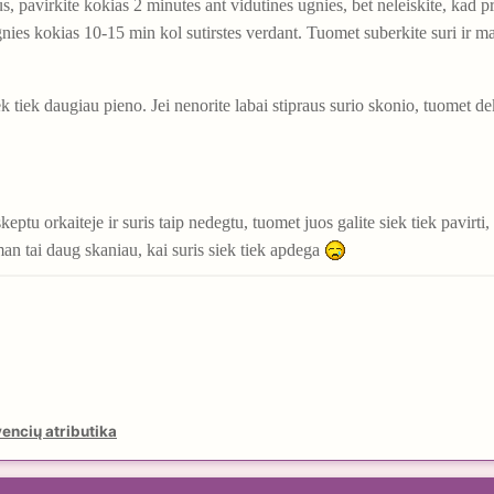
tus, pavirkite kokias 2 minutes ant vidutines ugnies, bet neleiskite, kad p
gnies kokias 10-15 min kol sutirstes verdant. Tuomet suberkite suri ir mai
 tiek daugiau pieno. Jei nenorite labai stipraus surio skonio, tuomet dek
iskeptu orkaiteje ir suris taip nedegtu, tuomet juos galite siek tiek pavirt
 man tai daug skaniau, kai suris siek tiek apdega
encių atributika