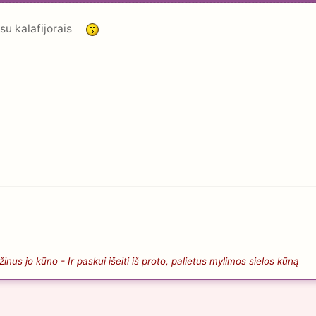
su kalafijorais
nus jo kūno - Ir paskui išeiti iš proto, palietus mylimos sielos kūną