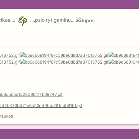
ikas....
....psio ryt gaminu...
raukos