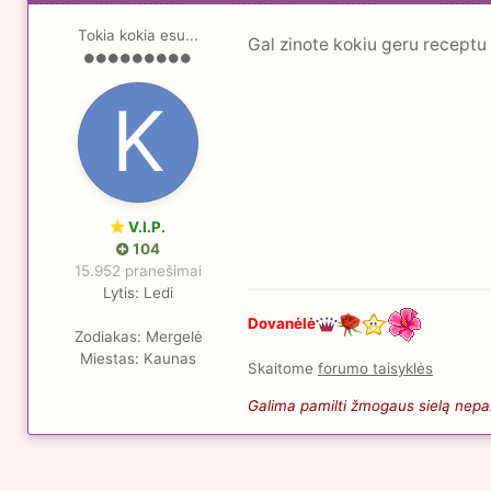
Tokia kokia esu...
Gal zinote kokiu geru receptu 
V.I.P.
104
15.952 pranešimai
Lytis:
Ledi
Dovanėlė
Zodiakas:
Mergelė
Miestas:
Kaunas
Skaitome
forumo taisyklės
Galima pamilti žmogaus sielą nepaži