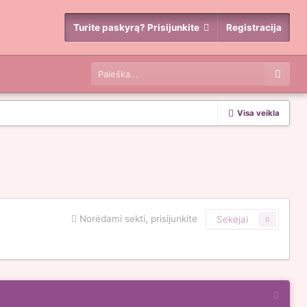
Turite paskyrą? Prisijunkite
Registracija
Visa veikla
Norėdami sekti, prisijunkite
Sekėjai
0