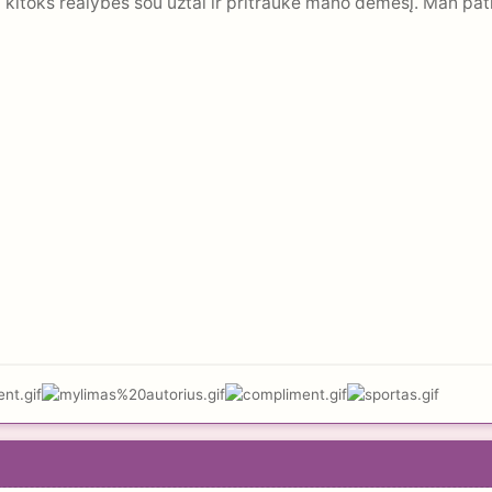
škį kitoks realybės šou užtai ir pritraukė mano dėmesį. Man pa