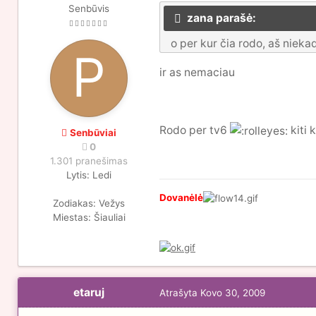
Senbūvis
zana parašė:
o per kur čia rodo, aš niek
ir as nemaciau
Rodo per tv6
kiti 
Senbūviai
0
1.301 pranešimas
Lytis:
Ledi
Dovanėlė
Zodiakas:
Vežys
Miestas:
Šiauliai
etaruj
Atrašyta
Kovo 30, 2009