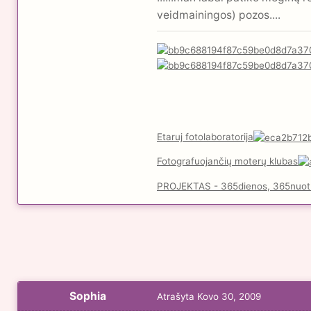
veidmainingos) pozos....
Etaruj fotolaboratorija
Fotografuojančių moterų klubas
PROJEKTAS - 365dienos, 365nuot
Sophia
Atrašyta
Kovo 30, 2009