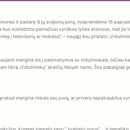
ones ir padarę iš jų svajonių porą, nusprendėme 16 paprastų,
us nustebinta pamačiusi vyriškos lyties atstovus, mat jie to
 įnikę į televizorių ar mokslus“, – naująjį šou pristato „Vidutin
ujanti mergina eis į pasimatymus su vidutiniokais, tačiau ka
m tikrą „Vidutiniokų“ skaičių išsiųsti namo. Šou pabaigoje gra
pratusi mergina rinksis sau porą, ar privers nepatrauklius vyr
reakcijos, kuomet pamato savo " svajonių vyrus".....ir nepatik