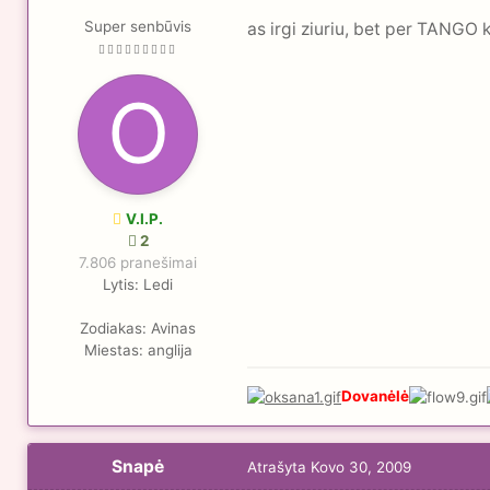
Super senbūvis
as irgi ziuriu, bet per TANGO k
V.I.P.
2
7.806 pranešimai
Lytis:
Ledi
Zodiakas:
Avinas
Miestas:
anglija
Dovanėlė
Snapė
Atrašyta
Kovo 30, 2009