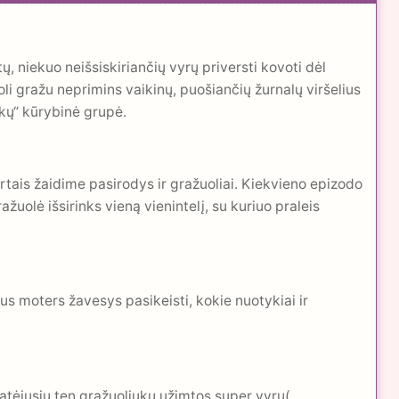
 niekuo neišsiskiriančių vyrų priversti kovoti dėl
li gražu neprimins vaikinų, puošiančių žurnalų viršelius
iokų“ kūrybinė grupė.
rtais žaidime pasirodys ir gražuoliai. Kiekvieno epizodo
žuolė išsirinks vieną vienintelį, su kuriuo praleis
us moters žavesys pasikeisti, kokie nuotykiai ir
o atėjusiu ten gražuoliukų užimtos super vyrų(