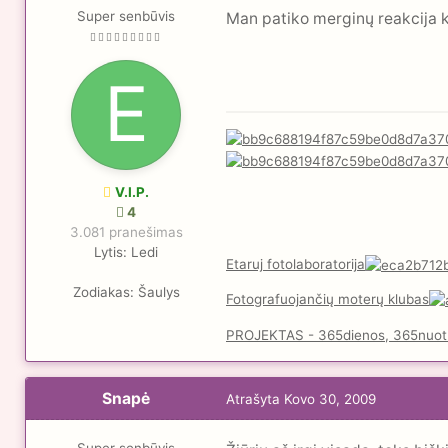
Super senbūvis
Man patiko merginų reakcija k
V.I.P.
4
3.081 pranešimas
Lytis:
Ledi
Etaruj fotolaboratorija
Zodiakas:
Šaulys
Fotografuojančių moterų klubas
PROJEKTAS - 365dienos, 365nuot
Snapė
Atrašyta
Kovo 30, 2009
Super senbūvis