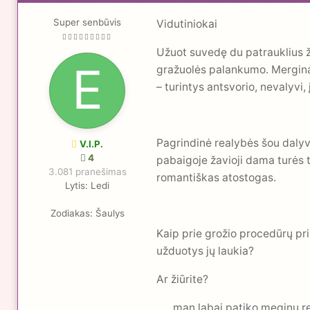
Super senbūvis
Vidutiniokai
Užuot suvedę du patrauklius žm
gražuolės palankumo. Mergina b
– turintys antsvorio, nevalyvi,
Pagrindinė realybės šou dalyva
V.I.P.
4
pabaigoje žavioji dama turės ta
3.081 pranešimas
romantiškas atostogas.
Lytis:
Ledi
Zodiakas:
Šaulys
Kaip prie grožio procedūrų pri
užduotys jų laukia?
Ar žiūrite?
......man labai patiko meginų 