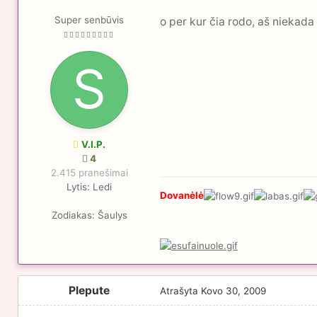
Super senbūvis
o per kur čia rodo, aš niekad
V.I.P.
4
2.415 pranešimai
Lytis:
Ledi
Dovanėlė
Zodiakas:
Šaulys
Plepute
Atrašyta
Kovo 30, 2009