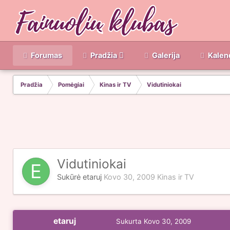
Forumas
Pradžia
Galerija
Kalen
Pradžia
Pomėgiai
Kinas ir TV
Vidutiniokai
Vidutiniokai
Sukūrė
etaruj
Kovo 30, 2009
Kinas ir TV
etaruj
Sukurta
Kovo 30, 2009