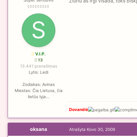
Žiūriu aš irgi visada, toks bi
V.I.P.
13
13.441 pranešimas
Lytis:
Ledi
Zodiakas:
Avinas
Miestas:
Čia Lietuva, čia
lietūs lyja...
Dovanėlė
oksana
Atrašyta
Kovo 30, 2009