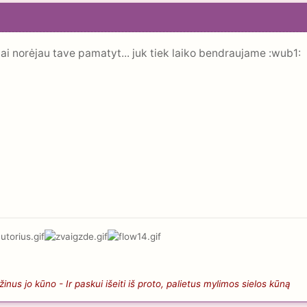
ai norėjau tave pamatyt... juk tiek laiko bendraujame :wub1:
nus jo kūno - Ir paskui išeiti iš proto, palietus mylimos sielos kūną