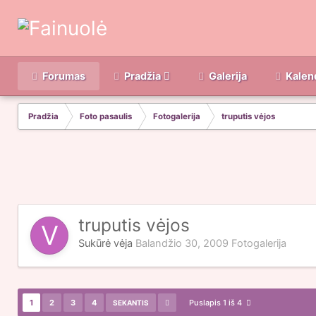
Forumas
Pradžia
Galerija
Kalen
Pradžia
Foto pasaulis
Fotogalerija
truputis vėjos
truputis vėjos
Sukūrė
vėja
Balandžio 30, 2009
Fotogalerija
1
2
3
4
Puslapis 1 iš 4
SEKANTIS