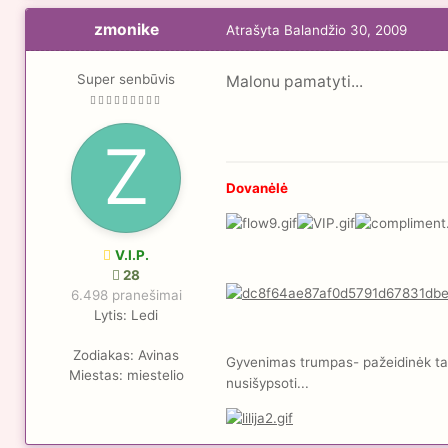
zmonike
Atrašyta
Balandžio 30, 2009
Super senbūvis
Malonu pamatyti...
Dovanėlė
V.I.P.
28
6.498 pranešimai
Lytis:
Ledi
Zodiakas:
Avinas
Gyvenimas trumpas- pažeidinėk taisy
Miestas:
miestelio
nusišypsoti...