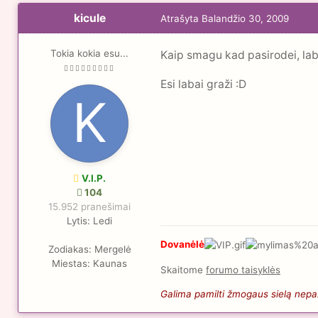
kicule
Atrašyta
Balandžio 30, 2009
Tokia kokia esu...
Kaip smagu kad pasirodei, lab
Esi labai graži :D
V.I.P.
104
15.952 pranešimai
Lytis:
Ledi
Dovanėlė
Zodiakas:
Mergelė
Miestas:
Kaunas
Skaitome
forumo taisyklės
Galima pamilti žmogaus sielą nepaži