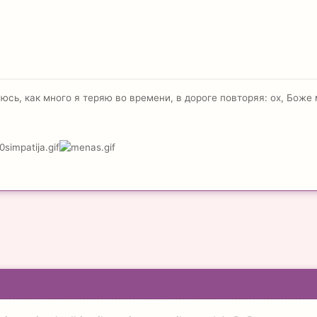
гаюсь, как много я теряю во времени, в дороге повторяя: ох, Боже