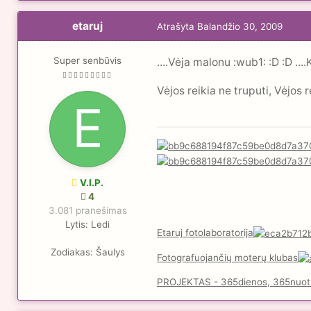
etaruj
Atrašyta
Balandžio 30, 2009
Super senbūvis
....Vėja malonu :wub1: :D :D ..
Vėjos reikia ne truputi, Vėjos r
V.I.P.
4
3.081 pranešimas
Lytis:
Ledi
Etaruj fotolaboratorija
Zodiakas:
Šaulys
Fotografuojančių moterų klubas
PROJEKTAS - 365dienos, 365nuot