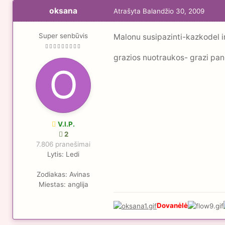
oksana
Atrašyta
Balandžio 30, 2009
Super senbūvis
Malonu susipazinti-kazkodel ir
grazios nuotraukos- grazi pane
V.I.P.
2
7.806 pranešimai
Lytis:
Ledi
Zodiakas:
Avinas
Miestas:
anglija
Dovanėlė