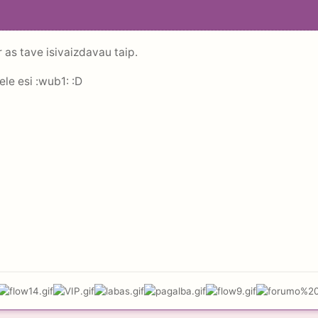
 as tave isivaizdavau taip.
le esi :wub1: :D