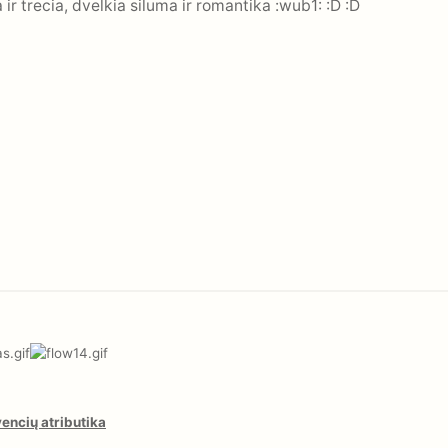
ir trecia, dvelkia siluma ir romantika :wub1: :D :D
encių atributika