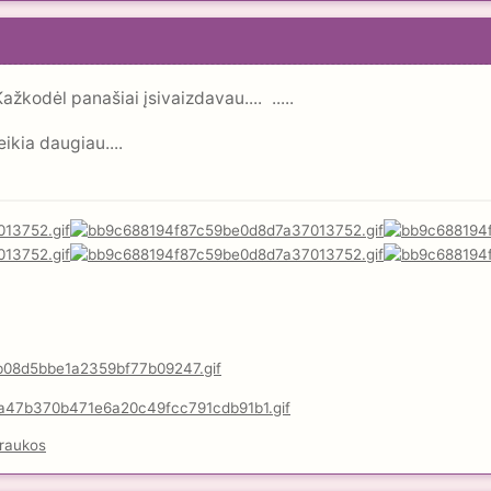
..Kažkodėl panašiai įsivaizdavau....
.....
eikia daugiau....
raukos