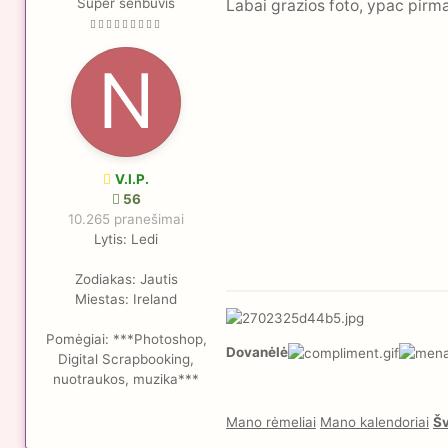
Super senbūvis
Labai grazios foto, ypac pirma 
V.I.P.
56
10.265 pranešimai
Lytis:
Ledi
Zodiakas:
Jautis
Miestas:
Ireland
Pomėgiai:
***Photoshop,
Dovanėlė
Digital Scrapbooking,
nuotraukos, muzika***
Mano rėmeliai
Mano kalendoriai
Šv