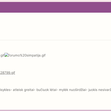
kles- atleisk greitai- bučiuok lėtai- mylėk nuoširdžiai- juokis nesivar