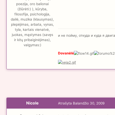
poezija, oro balionai
(žiūrėti:) ), kūryba,
filosofija, psichologija,
dailė, muzika (klausymas),
plepėjimas, arbata, vynas,
tyla, kartais vienatvė,
juokas, mąstymas (savęs
и не пойму, откуда и куда я дви
ir kitų pribaiginėjimas),
valgymas:)
Dovanėlė
Nicole
Atrašyta
Balandžio 30, 2009