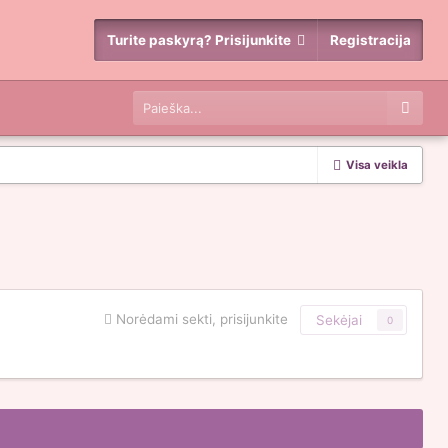
Turite paskyrą? Prisijunkite
Registracija
Visa veikla
Norėdami sekti, prisijunkite
Sekėjai
0