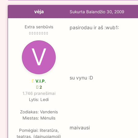
vėja
Sukurta
Balandžio 30, 2009
Extra senbūvis
pasirodau ir aš :wub1:
su vynu :D
V.I.P.
2
1.746 pranešimai
Lytis:
Ledi
Zodiakas:
Vandenis
Miestas:
Mėnulis
maivausi
Pomėgiai:
literatūra,
teatras, (dainuojamoji)