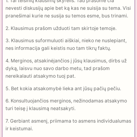
1. Tai teisinių klausimų skyrelis. Tad prašome čia
nevesti diskusijų apie bet ką kas ne suisija su tema. Visi
pranešimai kurie ne susija su temos esme, bus trinami.
2. Klausimus prašom užduoti tam skirtoje temoje.
3. Klausimus suformuluoti aiškiai, nieko ne nuslepiant,
nes informacija gali keistis nuo tam tikrų faktų.
4. Merginos, atsakinėjančios į jūsų klausimus, dirbs už
dyką, laisvu nuo savo darbo metu, tad prašom
nereikalauti atsakymo tuoj pat.
5. Bet kokia atsakomybė lieka ant jūsų pačių pečiu.
6. Konsultuojančios merginos, nežinodamas atsakymo
turi teisę į klausimą neatsakyti.
7. Gerbiant asmenį, priimama to asmens individualumas
ir keistumai.