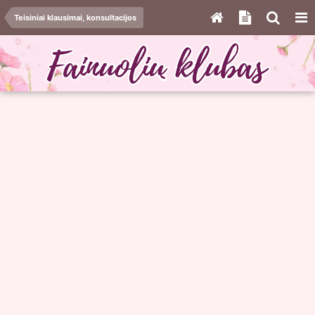
Teisiniai klausimai, konsultacijos