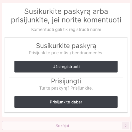
Susikurkite paskyrą arba
prisijunkite, jei norite komentuoti
Komentuoti gali tik registruoti nariai
Susikurkite paskyrą
Prisijunkite prie mūsų bendruomenės.
Užsiregistruoti
Prisijungti
Turite paskyrą? Prisijunkite.
Prisijunkite dabar
Sekėjai
0