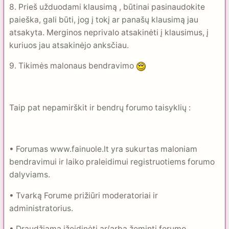
8. Prieš užduodami klausimą , būtinai pasinaudokite
paieška, gali būti, jog į tokį ar panašų klausimą jau
atsakyta. Merginos neprivalo atsakinėti į klausimus, į
kuriuos jau atsakinėjo anksčiau.
9. Tikimės malonaus bendravimo
Taip pat nepamirškit ir bendrų forumo taisyklių :
• Forumas www.fainuole.lt yra sukurtas maloniam
bendravimui ir laiko praleidimui registruotiems forumo
dalyviams.
• Tvarką Forume prižiūri moderatoriai ir
administratorius.
• Draudžiama ižeidinėti ar/arba žeminti forumo