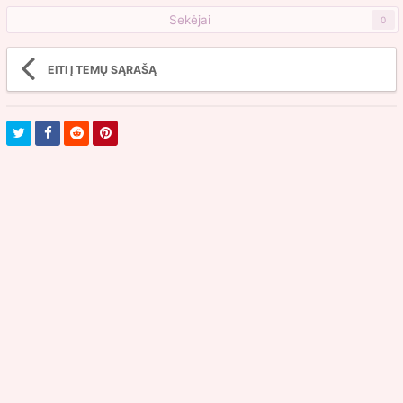
Sekėjai
0
EITI Į TEMŲ SĄRAŠĄ