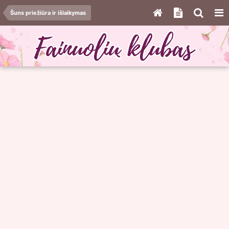
Šuns priežiūra ir išlaikymas