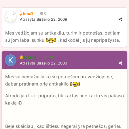
tima1
0
Atrašyta
Birželio 22, 2009
Mes vedžiojam su antkakliu, turim ir petnešas, bet jam
su jom labai sunku
, kažkodėl jis jų nepripažysta.
kicule
104
Atrašyta
Birželio 22, 2009
Mes va nemažai laiko su petnešom pravedžiojome,
dabar pratinam prie antkaklio
Atrodo jau lik ir priprato, tik kartas nuo karto vis pakaso
kaklą :D
Beje skaičiau , kad ištiesu negerai yra petnešos, geriau