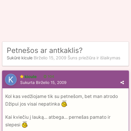
Petnešos ar antkaklis?
Sukūrė
kicule
Birželio 15, 2009
Šuns priežiūra ir išlaikymas
kicule
104
Sukurta
Birželio 15, 2009
Kol kas vedžiojame tik su petnešom, bet man atrodo
Džipui jos visai nepatinka
Kai kviečiu į lauką... atbega... pernešas pamato ir
slepesi