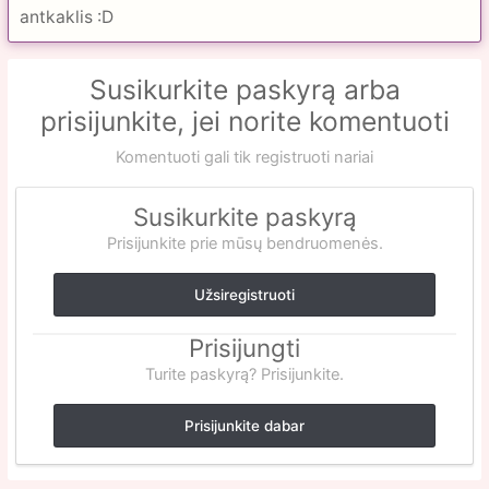
antkaklis :D
Susikurkite paskyrą arba
prisijunkite, jei norite komentuoti
Komentuoti gali tik registruoti nariai
Susikurkite paskyrą
Prisijunkite prie mūsų bendruomenės.
Užsiregistruoti
Prisijungti
Turite paskyrą? Prisijunkite.
Prisijunkite dabar