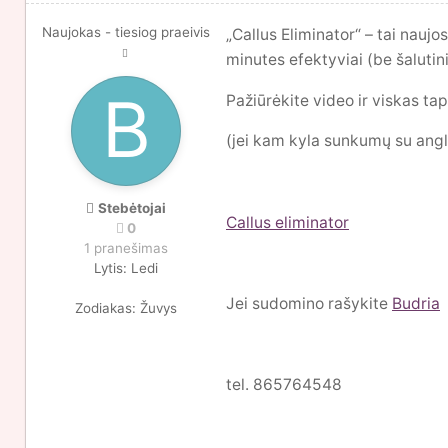
Naujokas - tiesiog praeivis
„Callus Eliminator“ – tai nauj
minutes efektyviai (be šalutin
Pažiūrėkite video ir viskas tap
(jei kam kyla sunkumų su angl
Stebėtojai
Callus eliminator
0
1 pranešimas
Lytis:
Ledi
Jei sudomino rašykite
Budria
Zodiakas:
Žuvys
tel. 865764548