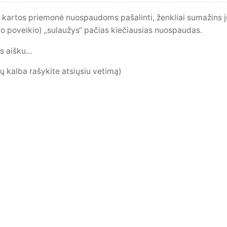
os kartos priemonė nuospaudoms pašalinti, ženkliai sumažins j
io poveikio) „sulaužys“ pačias kiečiausias nuospaudas.
s aišku...
ų kalba rašykite atsiųsiu vetimą)