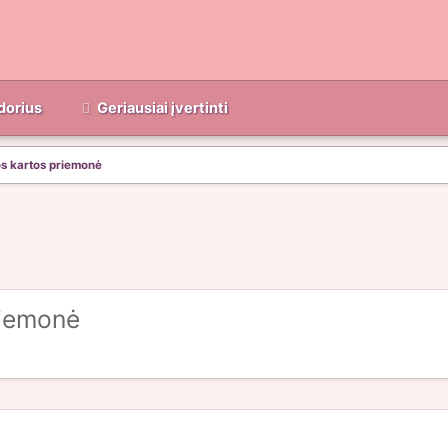
dorius
Geriausiai įvertinti
os kartos priemonė
riemonė