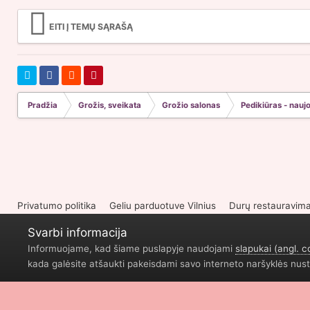
EITI Į TEMŲ SĄRAŠĄ
Pradžia
Grožis, sveikata
Grožio salonas
Pedikiūras - nauj
Privatumo politika
Geliu parduotuve Vilnius
Durų restauravim
Svarbi informacija
Informuojame, kad šiame puslapyje naudojami
slapukai (angl. c
kada galėsite atšaukti pakeisdami savo interneto naršyklės nust