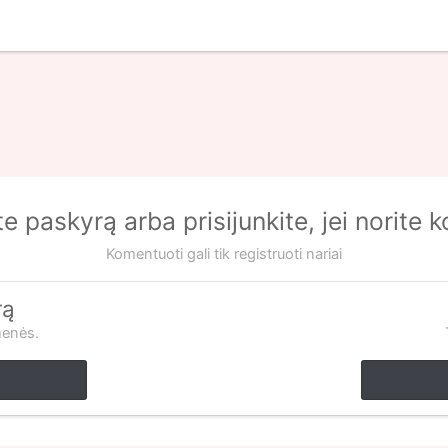
te paskyrą arba prisijunkite, jei norite 
Komentuoti gali tik registruoti nariai
rą
menės.