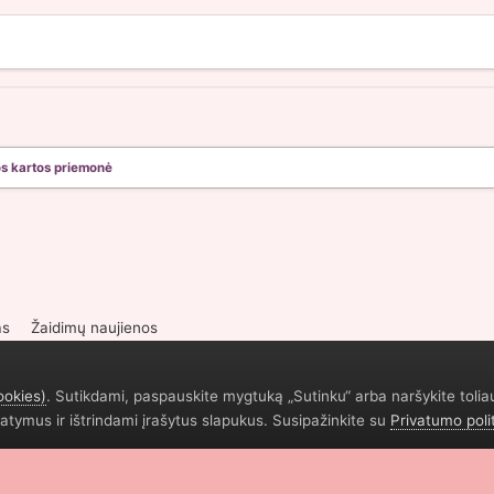
os kartos priemonė
as
Žaidimų naujienos
ookies)
. Sutikdami, paspauskite mygtuką „Sutinku“ arba naršykite tolia
atymus ir ištrindami įrašytus slapukus. Susipažinkite su
Privatumo poli