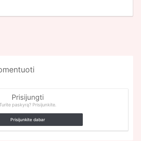
komentuoti
Prisijungti
Turite paskyrą? Prisijunkite.
Prisijunkite dabar