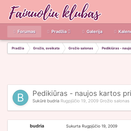
Forumas
Pradžia
Galerija
Kalen
Pradžia
Grožis, sveikata
Grožio salonas
Pedikiūras - nauj
Pedikiūras - naujos kartos p
Sukūrė
budria
Rugpjūčio 19, 2009
Grožio salonas
budria
Sukurta
Rugpjūčio 19, 2009