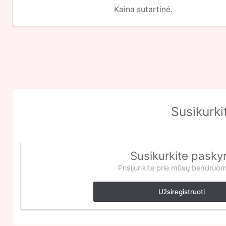
Kaina sutartinė.
Susikurki
Susikurkite pasky
Prisijunkite prie mūsų bendruo
Užsiregistruoti