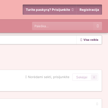
Turite paskyrą? Prisijunkite
Registracija
Visa veikla
Norėdami sekti, prisijunkite
Sekėjai
0