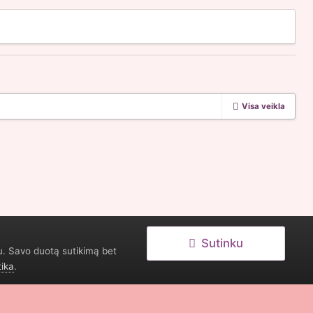
Visa veikla
Sutinku
u. Savo duotą sutikimą bet
tika
.