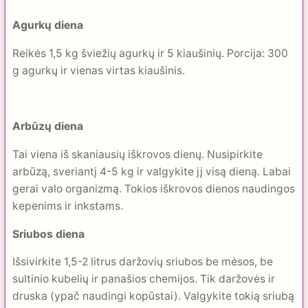
Agurkų diena
Reikės 1,5 kg šviežių agurkų ir 5 kiaušinių. Porcija: 300
g agurkų ir vienas virtas kiaušinis.
Arbūzų diena
Tai viena iš skaniausių iškrovos dienų. Nusipirkite
arbūzą, sveriantį 4-5 kg ir valgykite jį visą dieną. Labai
gerai valo organizmą. Tokios iškrovos dienos naudingos
kepenims ir inkstams.
Sriubos diena
Išsivirkite 1,5-2 litrus daržovių sriubos be mėsos, be
sultinio kubelių ir panašios chemijos. Tik daržovės ir
druska (ypač naudingi kopūstai). Valgykite tokią sriubą