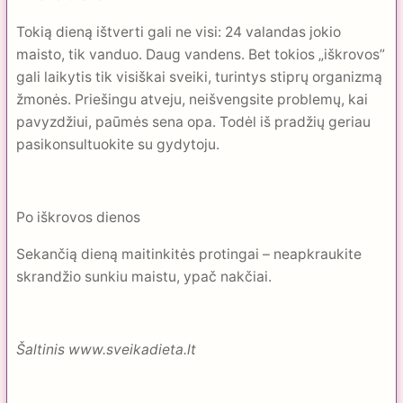
Tokią dieną ištverti gali ne visi: 24 valandas jokio
maisto, tik vanduo. Daug vandens. Bet tokios „iškrovos”
gali laikytis tik visiškai sveiki, turintys stiprų organizmą
žmonės. Priešingu atveju, neišvengsite problemų, kai
pavyzdžiui, paūmės sena opa. Todėl iš pradžių geriau
pasikonsultuokite su gydytoju.
Po iškrovos dienos
Sekančią dieną maitinkitės protingai – neapkraukite
skrandžio sunkiu maistu, ypač nakčiai.
Šaltinis www.sveikadieta.lt