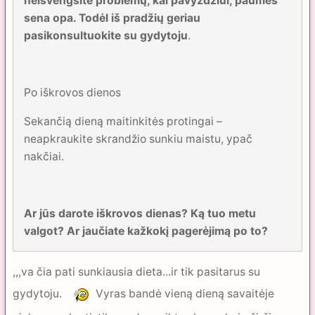
neišvengsite problemų, kai pavyzdžiui, paūmės
sena opa. Todėl iš pradžių geriau
pasikonsultuokite su gydytoju
.
Po iškrovos dienos
Sekančią dieną maitinkitės protingai –
neapkraukite skrandžio sunkiu maistu, ypač
nakčiai.
Ar jūs darote iškrovos dienas? Ką tuo metu
valgot? Ar jaučiate kažkokį pagerėjimą po to?
,,,va čia pati sunkiausia dieta...ir tik pasitarus su
gydytoju.
Vyras bandė vieną dieną savaitėje