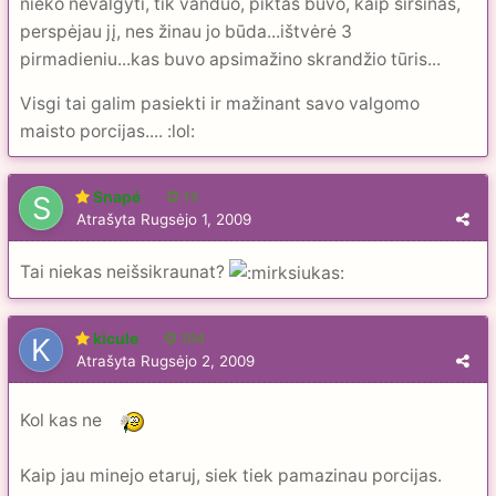
nieko nevalgyti, tik vanduo, piktas buvo, kaip širšinas,
perspėjau jį, nes žinau jo būda...ištvėrė 3
pirmadieniu...kas buvo apsimažino skrandžio tūris...
Visgi tai galim pasiekti ir mažinant savo valgomo
maisto porcijas.... :lol:
Snapė
13
Atrašyta
Rugsėjo 1, 2009
Tai niekas neišsikraunat?
kicule
104
Atrašyta
Rugsėjo 2, 2009
Kol kas ne
Kaip jau minejo etaruj, siek tiek pamazinau porcijas.