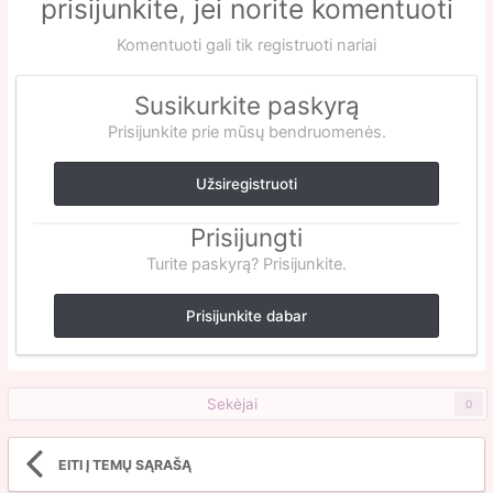
prisijunkite, jei norite komentuoti
Komentuoti gali tik registruoti nariai
Susikurkite paskyrą
Prisijunkite prie mūsų bendruomenės.
Užsiregistruoti
Prisijungti
Turite paskyrą? Prisijunkite.
Prisijunkite dabar
Sekėjai
0
EITI Į TEMŲ SĄRAŠĄ