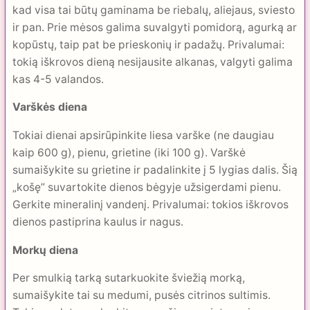
kad visa tai būtų gaminama be riebalų, aliejaus, sviesto
ir pan. Prie mėsos galima suvalgyti pomidorą, agurką ar
kopūstų, taip pat be prieskonių ir padažų. Privalumai:
tokią iškrovos dieną nesijausite alkanas, valgyti galima
kas 4-5 valandos.
Varškės diena
Tokiai dienai apsirūpinkite liesa varške (ne daugiau
kaip 600 g), pienu, grietine (iki 100 g). Varškė
sumaišykite su grietine ir padalinkite į 5 lygias dalis. Šią
„košę” suvartokite dienos bėgyje užsigerdami pienu.
Gerkite mineralinį vandenį. Privalumai: tokios iškrovos
dienos pastiprina kaulus ir nagus.
Morkų diena
Per smulkią tarką sutarkuokite šviežią morką,
sumaišykite tai su medumi, pusės citrinos sultimis.