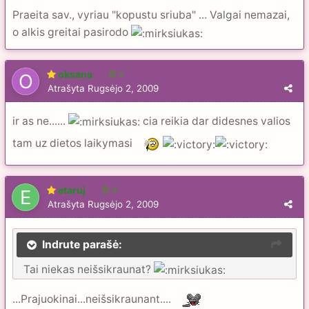
Praeita sav., vyriau "kopustu sriuba" ... Valgai nemazai,
o alkis greitai pasirodo
oksana
2
Atrašyta
Rugsėjo 2, 2009
ir as ne......
cia reikia dar didesnes valios
tam uz dietos laikymasi
etaruj
4
Atrašyta
Rugsėjo 2, 2009
Indrute parašė:
Tai niekas neišsikraunat?
...Prajuokinai...neišsikraunant....