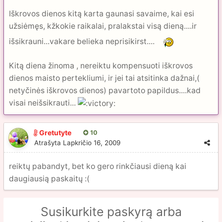
Iškrovos dienos kitą karta gaunasi savaime, kai esi
užsiėmęs, kžkokie raikalai, pralakstai visą dieną....ir
išsikrauni...vakare belieka neprisikirst....
Kitą diena žinoma , nereiktu kompensuoti iškrovos
dienos maisto pertekliumi, ir jei tai atsitinka dažnai,(
netyčinės iškrovos dienos) pavartoto papildus....kad
visai neišsikrauti...
Gretutyte
10
Atrašyta
Lapkričio 16, 2009
reiktų pabandyt, bet ko gero rinkčiausi dieną kai
daugiausią paskaitų :(
Susikurkite paskyrą arba