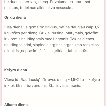
be duonos per visą dieną. Privalumai: sriuba – sotus
maistas, todėl nuo alkio pilvo nesusuks.
Grikių diena
Visą dieną valgome tik grikius, bet ne daugiau kaip 1,5
kg košės per dieną. Grikiai turtingi baltymais, geležimi
ir kitomis naudingomis medžiagomis. Tokios dienos
naudingos odai, slopina alergines organizmo reakcijas,
o ir alkis „neprasimuša”, nes grikiai – labai sotūs.
Kefyro diena
Viena iš „žiauriausių” iškrovos dienų – 1,5-2 litrai kefyro
ir kiek tik norisi vandens. Štai ir visas meniu.
Alkana diena