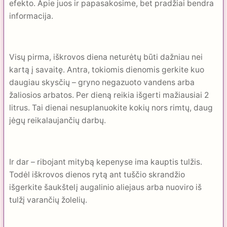
efekto. Apie juos ir papasakosime, bet pradžiai bendra
informacija.
Visų pirma, iškrovos diena neturėtų būti dažniau nei
kartą į savaitę. Antra, tokiomis dienomis gerkite kuo
daugiau skysčių – gryno negazuoto vandens arba
žaliosios arbatos. Per dieną reikia išgerti mažiausiai 2
litrus. Tai dienai nesuplanuokite kokių nors rimtų, daug
jėgų reikalaujančių darbų.
Ir dar – ribojant mitybą kepenyse ima kauptis tulžis.
Todėl iškrovos dienos rytą ant tuščio skrandžio
išgerkite šaukštelį augalinio aliejaus arba nuoviro iš
tulžį varančių žolelių.