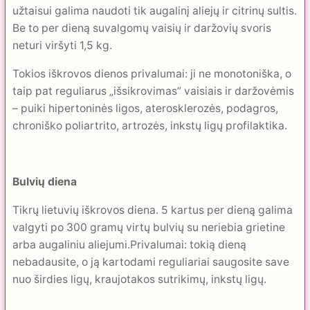
užtaisui galima naudoti tik augalinį aliejų ir citrinų sultis.
Be to per dieną suvalgomų vaisių ir daržovių svoris
neturi viršyti 1,5 kg.
Tokios iškrovos dienos privalumai: ji ne monotoniška, o
taip pat reguliarus „išsikrovimas” vaisiais ir daržovėmis
– puiki hipertoninės ligos, aterosklerozės, podagros,
chroniško poliartrito, artrozės, inkstų ligų profilaktika.
Bulvių diena
Tikrų lietuvių iškrovos diena. 5 kartus per dieną galima
valgyti po 300 gramų virtų bulvių su neriebia grietine
arba augaliniu aliejumi.Privalumai: tokią dieną
nebadausite, o ją kartodami reguliariai saugosite save
nuo širdies ligų, kraujotakos sutrikimų, inkstų ligų.