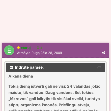
etaruj
4
Atrašyta
Rugpjūčio 28, 2009
Indrute parašė:
Alkana diena
Tokią dieną ištverti gali ne visi: 24 valandas jokio
maisto, tik vanduo. Daug vandens. Bet tokios
„iškrovos” gali laikytis tik visiškai sveiki, turintys
stiprų organizmą žmonės. Priešingu atveju,