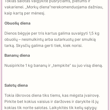
Tokias salotas valgykite pusryčiams, pietums ir
vakarienei. „Morkų diena”nerekomenduojama dažniau,
kaip kartą per mėnesį.
Obuolių diena
Dienos bėgyje per tris kartus galima suvalgyti 1,5 kg
obuolių – nesmulkintų arba sutarkuotų per smulkią
tarką. Skysčių galima gerti tiek, kiek norisi.
Bananų diena
Nusipirkite 1 kg bananų ir „tempkite” su juo visą dieną.
Salotų diena
Tokia iškrovos diena tiks tiems, kas mėgsta įvairovę.
Pirkite bet kokius vaisius ir daržoves ir darykite iš jų
kokias tik norite salotas. Laikykitės tik kelių sąlygų: