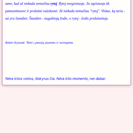
tame, kad aš niekada nemačiau
rytoj
. Rytoj neegzistuoja. Jis egzistuoja tik
pamastimuose ir pralaimi vaizduotei. Aš niekada nemačiau "rytoj". Viskas, ką turiu -
tai yra šiandien. Šiandien - nugalėtojų žodis, o rytoj - žodis pralaimėtoju.
Robert Kiyosaki "Išeiti į pensiją jauniems ir turtingiems.
Nėra kitos vietos, išskyrus čia. Nėra kito momento, nei dabar.