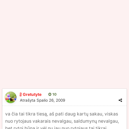
Gretutyte
10
Atrašyta
Spalio 26, 2009
va čia tai tikra tiesą, aš pati daug kartų sakau, viskas
nuo rytojaus vakarais nevalgau, saldumynų nevalgau,
bet rytoj būna ir vėl nu jau nuo rytojaus tai tikrai