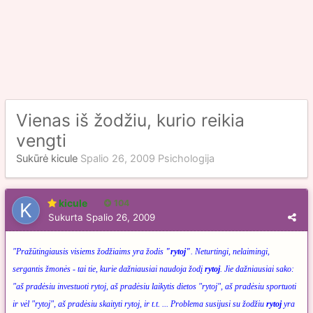
Vienas iš žodžiu, kurio reikia
vengti
Sukūrė
kicule
Spalio 26, 2009
Psichologija
kicule
104
Sukurta
Spalio 26, 2009
"Pražūtingiausis visiems žodžiaims yra žodis
"rytoj"
. Neturtingi, nelaimingi,
sergantis žmonės - tai tie, kurie dažniausiai naudoja žodį
rytoj
. Jie dažniausiai sako:
"aš pradėsiu investuoti rytoj, aš pradėsiu laikytis dietos "rytoj", aš pradėsiu sportuoti
ir vėl "rytoj", aš pradėsiu skaityti rytoj, ir t.t. ... Problema susijusi su žodžiu
rytoj
yra