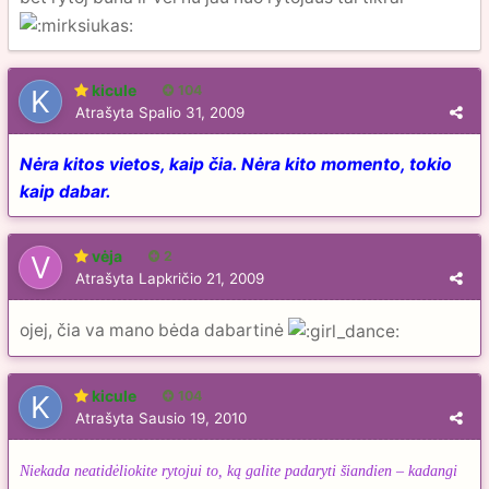
kicule
104
Atrašyta
Spalio 31, 2009
Nėra kitos vietos, kaip čia. Nėra kito momento, tokio
kaip dabar.
vėja
2
Atrašyta
Lapkričio 21, 2009
ojej, čia va mano bėda dabartinė
kicule
104
Atrašyta
Sausio 19, 2010
Niekada neatidėliokite rytojui to, ką galite padaryti šiandien – kadangi