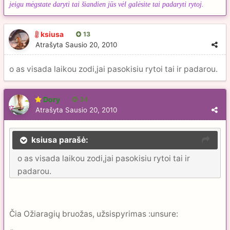
jeigu mėgstate daryti tai šiandien jūs vėl galėsite tai padaryti rytoj.
ksiusa
13
Atrašyta
Sausio 20, 2010
o as visada laikou zodi,jai pasokisiu rytoi tai ir padarou.
Dory
34
Atrašyta
Sausio 20, 2010
ksiusa parašė:
o as visada laikou zodi,jai pasokisiu rytoi tai ir
padarou.
Čia Ožiaragių bruožas, užsispyrimas :unsure: