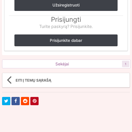
Užsiregistruoti
Prisijungti
Turite paskyrą? Prisijunkite.
Prisijunkite dabar
Sekėjai
1
EITI Į TEMŲ SĄRAŠĄ