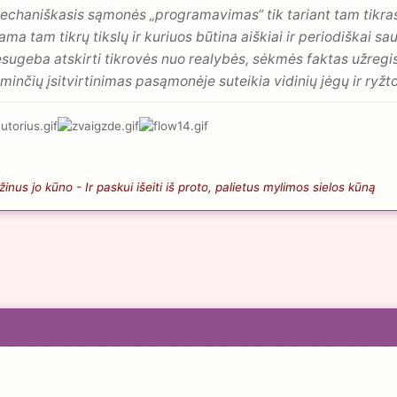
chaniškasis sąmonės „programavimas“ tik tariant tam tikras 
ama tam tikrų tikslų ir kuriuos būtina aiškiai ir periodiškai sau
ugeba atskirti tikrovės nuo realybės, sėkmės faktas užregistr
 minčių įsitvirtinimas pasąmonėje suteikia vidinių jėgų ir ryž
nus jo kūno - Ir paskui išeiti iš proto, palietus mylimos sielos kūną