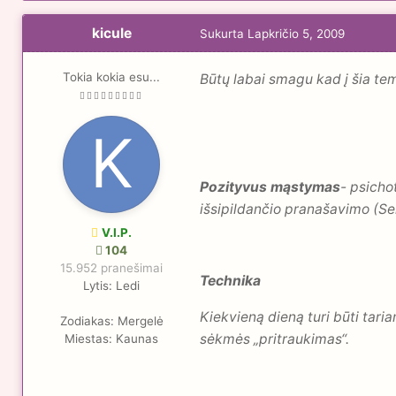
kicule
Sukurta
Lapkričio 5, 2009
Tokia kokia esu...
Būtų labai smagu kad į šia tem
Pozityvus mąstymas
- psicho
išsipildančio pranašavimo (Sel
V.I.P.
104
15.952 pranešimai
Technika
Lytis:
Ledi
Kiekvieną dieną turi būti taria
Zodiakas:
Mergelė
sėkmės „pritraukimas“.
Miestas:
Kaunas