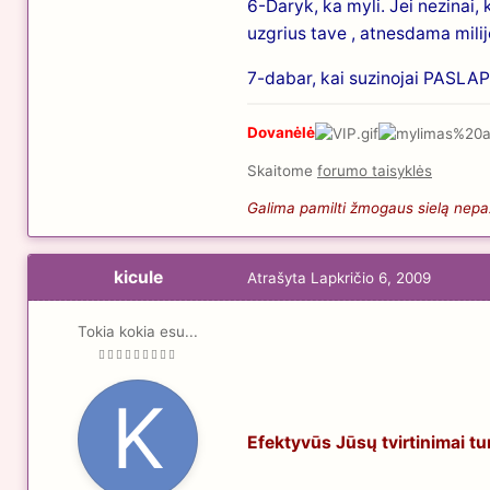
6-Daryk, ka myli. Jei nezinai
uzgrius tave , atnesdama mili
7-dabar, kai suzinojai PASLAPT
Dovanėlė
Skaitome
forumo taisyklės
Galima pamilti žmogaus sielą nepaži
kicule
Atrašyta
Lapkričio 6, 2009
Tokia kokia esu...
Efektyvūs Jūsų tvirtinimai tu