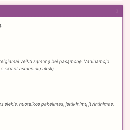
1:
s teigiamai veikti sąmonę bei pasąmonę. Vadinamojo
siekiant asmeninių tikslų.
os siekis, nuotaikos pakėlimas, įsitikinimų įtvirtinimas,