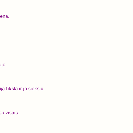
iena.
jo.
 tikslą ir jo sieksiu.
u visais.