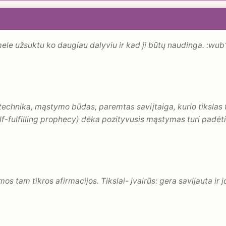
ele užsuktu ko daugiau dalyviu ir kad ji būtų naudinga. :wub
technika, mąstymo būdas, paremtas saviįtaiga, kurio tiksla
f-fulfilling prophecy) dėka pozityvusis mąstymas turi padėti 
mos tam tikros afirmacijos. Tikslai- įvairūs: gera savijauta ir j