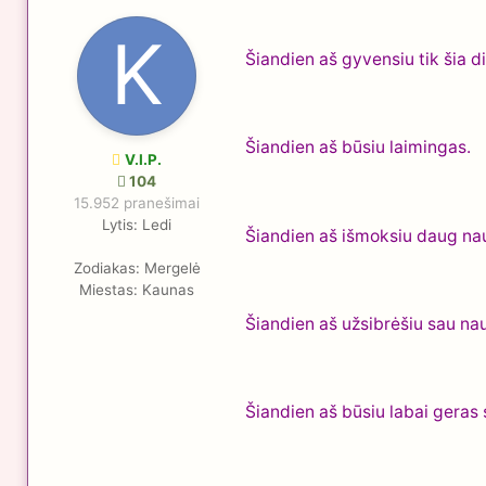
Šiandien aš gyvensiu tik šia d
Šiandien aš būsiu laimingas.
V.I.P.
104
15.952 pranešimai
Lytis:
Ledi
Šiandien aš išmoksiu daug nau
Zodiakas:
Mergelė
Miestas:
Kaunas
Šiandien aš užsibrėšiu sau naują
Šiandien aš būsiu labai geras s