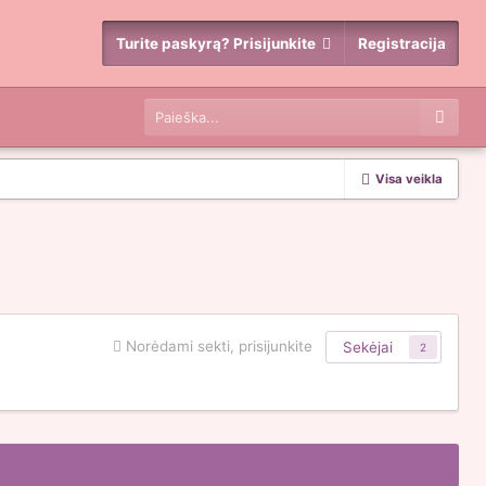
Turite paskyrą? Prisijunkite
Registracija
Visa veikla
Norėdami sekti, prisijunkite
Sekėjai
2