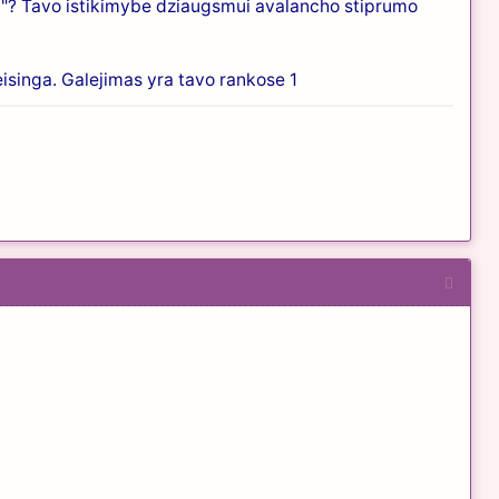
mo "? Tavo istikimybe dziaugsmui avalancho stiprumo
eisinga. Galejimas yra tavo rankose 1