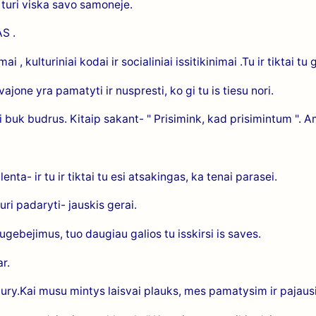
u turi viska savo samoneje.
S .
i , kulturiniai kodai ir socialiniai issitikinimai .Tu ir tiktai tu
ajone yra pamatyti ir nuspresti, ko gi tu is tiesu nori.
i buk budrus. Kitaip sakant- " Prisimink, kad prisimintum ". 
ta- ir tu ir tiktai tu esi atsakingas, ka tenai parasei.
uri padaryti- jauskis gerai.
ebejimus, tuo daugiau galios tu isskirsi is saves.
r.
ry.Kai musu mintys laisvai plauks, mes pamatysim ir pajausim