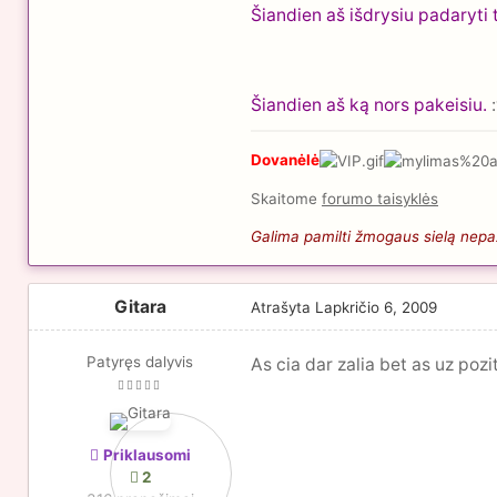
Šiandien aš išdrysiu padaryti t
Šiandien aš ką nors pakeisiu.
:
Dovanėlė
Skaitome
forumo taisyklės
Galima pamilti žmogaus sielą nepaži
Gitara
Atrašyta
Lapkričio 6, 2009
Patyręs dalyvis
As cia dar zalia bet as uz po
Priklausomi
2