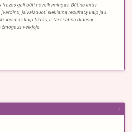
frazes gali būti neveiksmingas. Būtina imtis
 įvardinti, įsivaizduoti siekiamą rezultatą kaip jau
uojamas kaip tikras, ir tai skatina didesnį
to žmogaus veikloje.