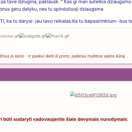
, kas tave dziugina, paklausk :" Kas gi man suteikia dziaugs
jonus geru dalyku, nes tu spinduliuoji dziaugsma
I, ka tu darysi- jau tavo reikalas.Ka tu bepasirinktum- bus t
nus jo kūno - Ir paskui išeiti iš proto, palietus mylimos sielos kūną
ri būti sudaryti vadovaujantis šiais devyniais nurodymais: