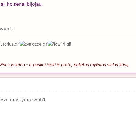
ai, ko senai bijojau.
wub1:
nus jo kūno - Ir paskui išeiti iš proto, palietus mylimos sielos kūną
zityvu mastyma :wub1: