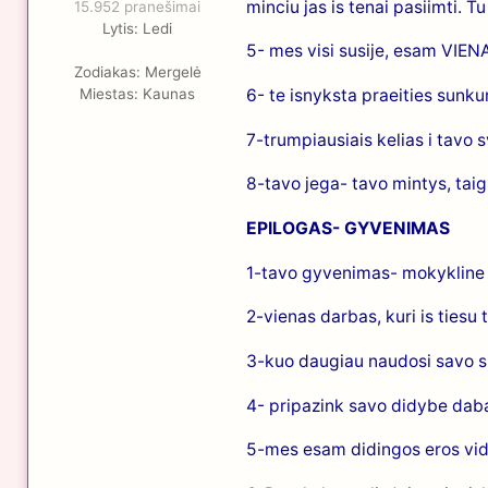
minciu jas is tenai pasiimti. T
15.952 pranešimai
Lytis:
Ledi
5- mes visi susije, esam VIENA
Zodiakas:
Mergelė
Miestas:
Kaunas
6- te isnyksta praeities sunkuma
7-trumpiausiais kelias i tavo sv
8-tavo jega- tavo mintys, taig
EPILOGAS- GYVENIMAS
1-tavo gyvenimas- mokykline len
2-vienas darbas, kuri is tiesu t
3-kuo daugiau naudosi savo sug
4- pripazink savo didybe daba
5-mes esam didingos eros vidu