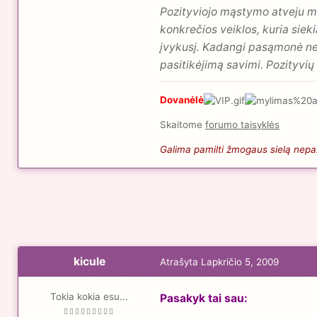
Pozityviojo mąstymo atveju me
konkrečios veiklos, kuria sieki
įvykusį. Kadangi pasąmonė nes
pasitikėjimą savimi. Pozityvių
Dovanėlė
Skaitome
forumo taisyklės
Galima pamilti žmogaus sielą nepaži
kicule
Atrašyta
Lapkričio 5, 2009
Tokia kokia esu...
Pasakyk tai sau: