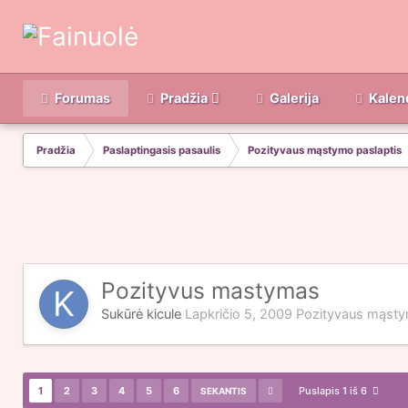
Forumas
Pradžia
Galerija
Kalen
Pradžia
Paslaptingasis pasaulis
Pozityvaus mąstymo paslaptis
Pozityvus mastymas
Sukūrė
kicule
Lapkričio 5, 2009
Pozityvaus mąsty
1
2
3
4
5
6
Puslapis 1 iš 6
SEKANTIS