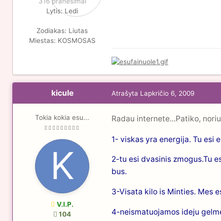
316 pranešimai
Lytis:
Ledi
Zodiakas:
Liutas
Miestas:
KOSMOSAS
kicule
Atrašyta
Lapkričio 6, 2009
Tokia kokia esu...
Radau internete...Patiko, noriu
1- viskas yra energija. Tu esi e
2-tu esi dvasinis zmogus.Tu esi
bus.
3-Visata kilo is Minties. Mes e
V.I.P.
4-neismatuojamos ideju gelmes
104