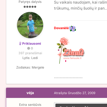
Patyręs dalyvis
Su vaikais naudojam, kai rašin
trūkumų, minčių šuolių ir pan..
Dovanėlė
Priklausomi
0
397 pranešimai
Lytis:
Ledi
Zodiakas:
Mergele
--------------------
vėja
Atrašyta
Gruodžio 27, 2009
Extra senbūvis