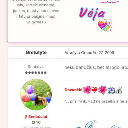
tyla, kartais vienatvė,
juokas, mąstymas (savęs
ir kitų pribaiginėjimas),
valgymas:)
Gretutyte
Atrašyta
Gruodžio 27, 2009
Senbūvis
nesu bandžius, bet atrodo la
Dovanėlė
“… prisimink, kad ne praeitis ir ne a
Senbūviai
10