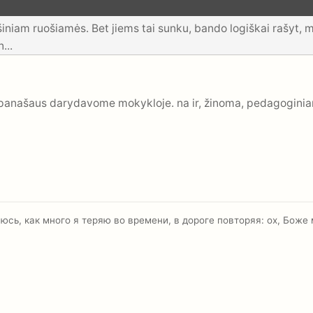
iniam ruošiamės. Bet jiems tai sunku, bando logiškai rašyt, mi
...
ą panašaus darydavome mokykloje. na ir, žinoma, pedagoginia
гаюсь, как много я теряю во времени, в дороге повторяя: ох, Боже