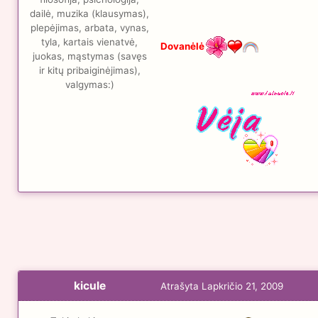
dailė, muzika (klausymas),
plepėjimas, arbata, vynas,
tyla, kartais vienatvė,
Dovanėlė
juokas, mąstymas (savęs
ir kitų pribaiginėjimas),
valgymas:)
kicule
Atrašyta
Lapkričio 21, 2009