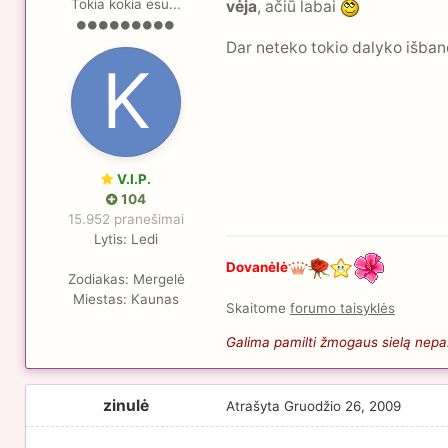
Tokia kokia esu...
vėja
, ačiū labai
Dar neteko tokio dalyko išba
V.I.P.
104
15.952 pranešimai
Lytis:
Ledi
Dovanėlė
Zodiakas:
Mergelė
Miestas:
Kaunas
Skaitome
forumo taisyklės
Galima pamilti žmogaus sielą nepaži
zinulė
Atrašyta
Gruodžio 26, 2009