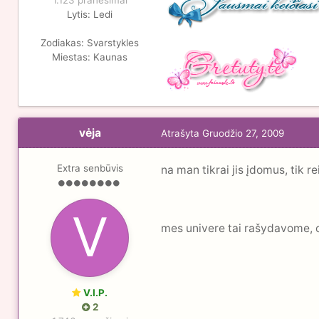
1.123 pranešimai
Lytis:
Ledi
Zodiakas:
Svarstykles
Miestas:
Kaunas
vėja
Atrašyta
Gruodžio 27, 2009
Extra senbūvis
na man tikrai jis įdomus, tik r
mes univere tai rašydavome, o
V.I.P.
2