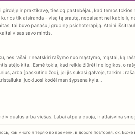
i girdėję ir praktikavę, tiesiog pastebėjau, kad temos tokios 
, kurios tik atsiranda - visą tą srautą, nepaisant nei kablelių 
s, tai buvo panašu į grupinę psichoterapiją. Ateini išsitrauki 
kaitai visas savo mintis.
u, nes rašai ir neatskiri rašymo nuo mąstymo, mąstai, ką rašai..
ntis atėjo kita.. Esmė tokia, kad reikia žiūrėti ne logikos, o ra
nius, arba [paskutinė žodį, jei jis sukasi galvoje, tarkim : ra
 kristaliukai juokiuosi kodėl man šypsena kyla...
 individualus arba viešas. Labai atpalaiduoja, ir atlaisvina sm
гаюсь, как много я теряю во времени, в дороге повторяя: ох, Боже