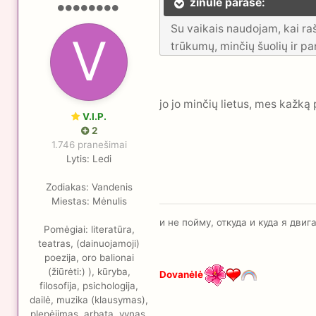
zinulė parašė:
Su vaikais naudojam, kai raš
trūkumų, minčių šuolių ir pan
jo jo minčių lietus, mes kažk
V.I.P.
2
1.746 pranešimai
Lytis:
Ledi
Zodiakas:
Vandenis
Miestas:
Mėnulis
и не пойму, откуда и куда я дви
Pomėgiai:
literatūra,
teatras, (dainuojamoji)
poezija, oro balionai
(žiūrėti:) ), kūryba,
Dovanėlė
filosofija, psichologija,
dailė, muzika (klausymas),
plepėjimas, arbata, vynas,