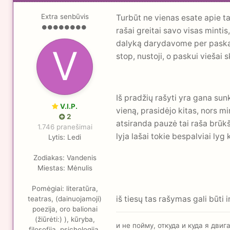
Extra senbūvis
Turbūt ne vienas esate apie ta
rašai greitai savo visas mintis
dalyką darydavome per paskaita
stop, nustoji, o paskui viešai s
Iš pradžių rašyti yra gana sunk
V.I.P.
vieną, prasidėjo kitas, nors mi
2
atsiranda pauzė tai raša brūkš
1.746 pranešimai
lyja lašai tokie bespalviai lyg
Lytis:
Ledi
Zodiakas:
Vandenis
Miestas:
Mėnulis
Pomėgiai:
literatūra,
iš tiesų tas rašymas gali būti
teatras, (dainuojamoji)
poezija, oro balionai
(žiūrėti:) ), kūryba,
и не пойму, откуда и куда я дви
filosofija, psichologija,