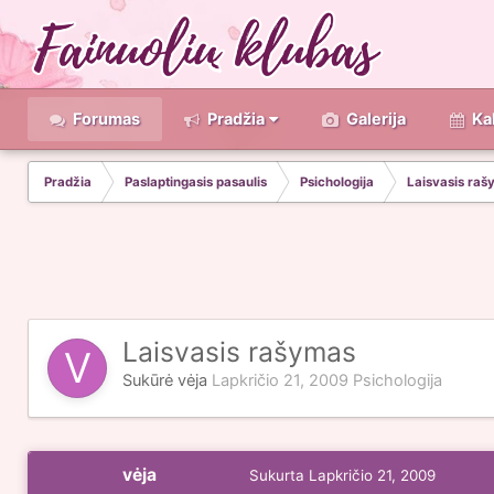
Forumas
Pradžia
Galerija
Ka
Pradžia
Paslaptingasis pasaulis
Psichologija
Laisvasis raš
Laisvasis rašymas
Sukūrė
vėja
Lapkričio 21, 2009
Psichologija
vėja
Sukurta
Lapkričio 21, 2009