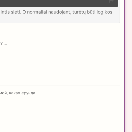
ntis sieti. O normaliai naudojant, turėtų būti logikos
m...
 мой, какая ерунда