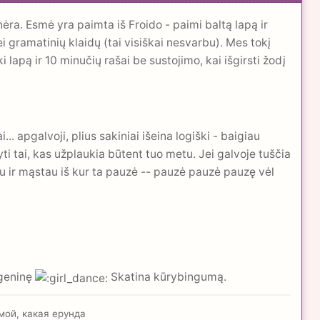
nėra. Esmė yra paimta iš Froido - paimi baltą lapą ir
nei gramatinių klaidų (tai visiškai nesvarbu). Mes tokį
lapą ir 10 minučių rašai be sustojimo, kai išgirsti žodį
. apgalvoji, plius sakiniai išeina logiški - baigiau
šyti tai, kas užplaukia būtent tuo metu. Jei galvoje tuščia
šau ir mąstau iš kur ta pauzė -- pauzė pauzė pauzę vėl
egeninę
Skatina kūrybingumą.
 мой, какая ерунда