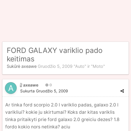
FORD GALAXY variklio pado
keitimas
Sukūrė
axeawe
Gruodžio 5, 2009
"Auto" ir "Moto"
axeawe
0
Sukurta
Gruodžio 5, 2009
Ar tinka ford scorpio 2.0 l variklio padas, galaxo 2.0 l
varikliui? kokie ju skirtumai? Koks dar kitas variklis
tinka pritaikyti prie ford galaxo 2.0 greiciu dezes? 1.8
fordo kokio nors netinka? aciu