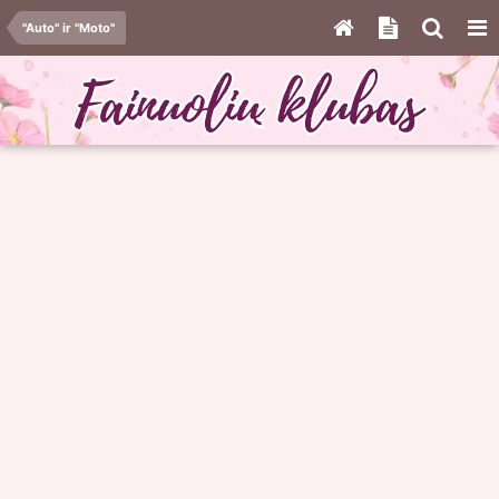
"Auto" ir "Moto"