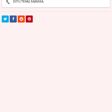
EITI Į TEMŲ SĄRAŠĄ