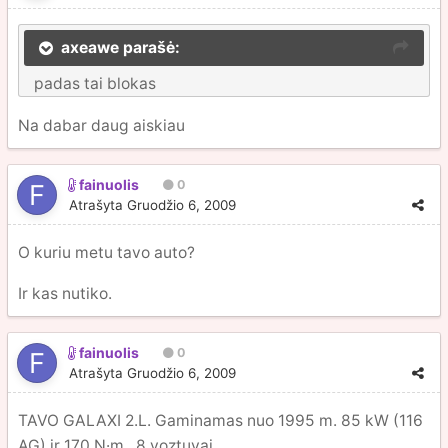
axeawe parašė:
padas tai blokas
Na dabar daug aiskiau
fainuolis
0
Atrašyta
Gruodžio 6, 2009
O kuriu metu tavo auto?
Ir kas nutiko.
fainuolis
0
Atrašyta
Gruodžio 6, 2009
TAVO GALAXI 2.L. Gaminamas nuo 1995 m. 85 kW (116
AG) ir 170 N·m . 8 voztuvai