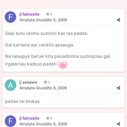
fainuolis
0
Atrašyta
Gruodžio 5, 2009
Seip butu idomu suzinoti kas tas padas.
Gal karteris asr variklio apsauga.
Na nesupyk bet jei kita pavadinima suzinociau gal
irgaleciau kazkuo padeti
axeawe
0
Atrašyta
Gruodžio 6, 2009
padas tai blokas
fainuolis
0
Atrašyta
Gruodžio 6, 2009