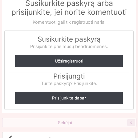
Susikurkite paskyrą arba
prisijunkite, jei norite komentuoti
Komentuoti gali tik registruoti nariai
Susikurkite paskyrą
Prisijunkite prie mūsų bendruomenės.
Užsiregistruoti
Prisijungti
Turite paskyrą? Prisijunkite.
Prisijunkite dabar
Sekėjai
0