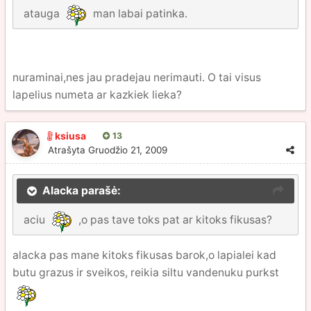
atauga
man labai patinka.
nuraminai,nes jau pradejau nerimauti. O tai visus
lapelius numeta ar kazkiek lieka?
ksiusa
13
Atrašyta
Gruodžio 21, 2009
Alacka parašė:
aciu
,o pas tave toks pat ar kitoks fikusas?
alacka pas mane kitoks fikusas barok,o lapialei kad
butu grazus ir sveikos, reikia siltu vandenuku purkst