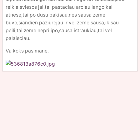
reikia sviesos jai,tai pastaciau arciau lango,kai
atnese,tai po dusu pakisau,nes sausa zeme
buvo,siandien paziurejau ir vel zeme sausa,ikisau
peili,tai zeme neprilipo,sausa istraukiau,tai vel
palaisciau.
Va koks pas mane.