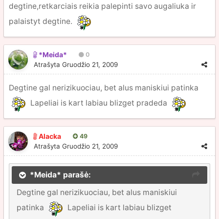
degtine,retkarciais reikia palepinti savo augaliuka ir
palaistyt degtine.
*Meida*
0
Atrašyta
Gruodžio 21, 2009
Degtine gal nerizikuociau, bet alus maniskiui patinka
Lapeliai is kart labiau blizget pradeda
Alacka
49
Atrašyta
Gruodžio 21, 2009
*Meida* parašė:
Degtine gal nerizikuociau, bet alus maniskiui
patinka
Lapeliai is kart labiau blizget