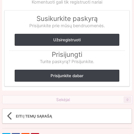
Komentuoti gali tik registruoti nariai
Susikurkite paskyrą
Prisijunkite prie mūsų bendruomenės.
Užsiregistruoti
Prisijungti
Turite paskyrą? Prisijunkite.
Prisijunkite dabar
Sekėjai
0
EITI Į TEMŲ SĄRAŠĄ