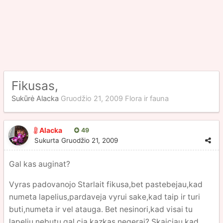
Fikusas,
Sukūrė
Alacka
Gruodžio 21, 2009
Flora ir fauna
Alacka
49
Sukurta
Gruodžio 21, 2009
Gal kas auginat?
Vyras padovanojo Starlait fikusa,bet pastebejau,kad
numeta lapelius,pardaveja vyrui sake,kad taip ir turi
buti,numeta ir vel atauga. Bet nesinori,kad visai tu
lapeliu nebutu,gal cia kazkas negerai? Skaiciau,kad