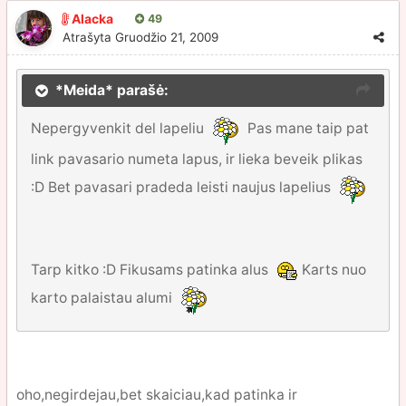
Alacka
49
Atrašyta
Gruodžio 21, 2009
*Meida* parašė:
Nepergyvenkit del lapeliu
Pas mane taip pat
link pavasario numeta lapus, ir lieka beveik plikas
:D Bet pavasari pradeda leisti naujus lapelius
Tarp kitko :D Fikusams patinka alus
Karts nuo
karto palaistau alumi
oho,negirdejau,bet skaiciau,kad patinka ir