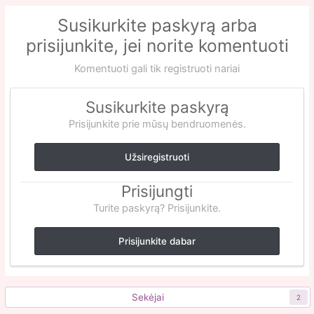
Susikurkite paskyrą arba
prisijunkite, jei norite komentuoti
Komentuoti gali tik registruoti nariai
Susikurkite paskyrą
Prisijunkite prie mūsų bendruomenės.
Užsiregistruoti
Prisijungti
Turite paskyrą? Prisijunkite.
Prisijunkite dabar
Sekėjai
2