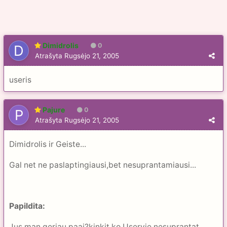
Dimidrolis
0
Atrašyta
Rugsėjo 21, 2005
useris
Pajure
0
Atrašyta
Rugsėjo 21, 2005
Dimidrolis ir Geiste...
Gal net ne paslaptingiausi,bet nesuprantamiausi...
Papildita:
Jus man geriau paai?kinkit,ko Useryje nesuprantat.