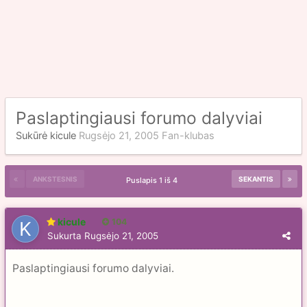
Paslaptingiausi forumo dalyviai
Sukūrė
kicule
Rugsėjo 21, 2005
Fan-klubas
ANKSTESNIS
SEKANTIS
Puslapis 1 iš 4
kicule
104
Sukurta
Rugsėjo 21, 2005
Paslaptingiausi forumo dalyviai.