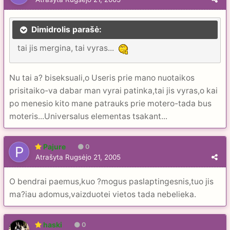
Dimidrolis parašė:
tai jis mergina, tai vyras...
Nu tai a? biseksuali,o Useris prie mano nuotaikos
prisitaiko-va dabar man vyrai patinka,tai jis vyras,o kai
po menesio kito mane patrauks prie motero-tada bus
moteris...Universalus elementas tsakant...
Pajure
0
Atrašyta
Rugsėjo 21, 2005
O bendrai paemus,kuo ?mogus paslaptingesnis,tuo jis
ma?iau adomus,vaizduotei vietos tada nebelieka.
haski
0