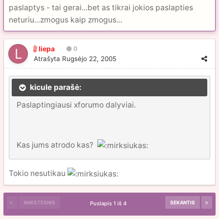
paslaptys - tai gerai...bet as tikrai jokios paslapties
neturiu...zmogus kaip zmogus...
liepa
0
Atrašyta
Rugsėjo 22, 2005
kicule parašė:
Paslaptingiausi xforumo dalyviai.
Kas jums atrodo kas?
Tokio nesutikau
ANKSTESNIS
SEKANTIS
Puslapis 1 iš 4