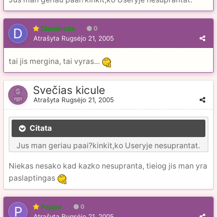
Dimidrolis
0
Atrašyta
Rugsėjo 21, 2005
tai jis mergina, tai vyras...
Svečias kicule
Atrašyta
Rugsėjo 21, 2005
Citata
Jus man geriau paai?kinkit,ko Useryje nesuprantat.
Niekas nesako kad kazko nesupranta, tieiog jis man yra
paslaptingas
Pajure
0
Atrašyta
Rugsėjo 21, 2005