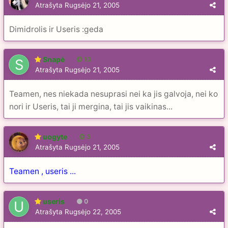
Atrašyta
Rugsėjo 21, 2005
Dimidrolis ir Useris :geda
Snapė
13
Atrašyta
Rugsėjo 21, 2005
Teamen, nes niekada nesuprasi nei ka jis galvoja, nei ko
nori ir Useris, tai ji mergina, tai jis vaikinas...
uogyte
3
Atrašyta
Rugsėjo 21, 2005
Teamen , useris ...
useris
0
Atrašyta
Rugsėjo 22, 2005