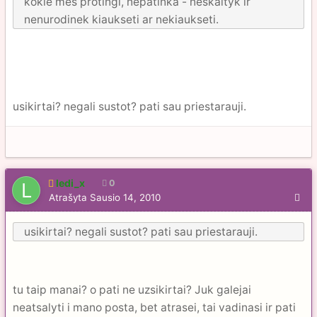
kokie mes protingi, nepatinka - neskaityk ir
nenurodinek kiaukseti ar nekiaukseti.
usikirtai? negali sustot? pati sau priestarauji.
ledi_x
0
Atrašyta
Sausio 14, 2010
usikirtai? negali sustot? pati sau priestarauji.
tu taip manai? o pati ne uzsikirtai? Juk galejai
neatsalyti i mano posta, bet atrasei, tai vadinasi ir pati