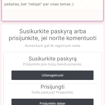
pešaties, bet "nelojat" per visas temas :)
Susikurkite paskyrą arba
prisijunkite, jei norite komentuoti
Komentuoti gali tik registruoti nariai
Susikurkite paskyrą
Prisijunkite prie mūsų bendruomenės.
Užsiregistruoti
Prisijungti
Turite paskyrą? Prisijunkite.
Prisijunkite dabar