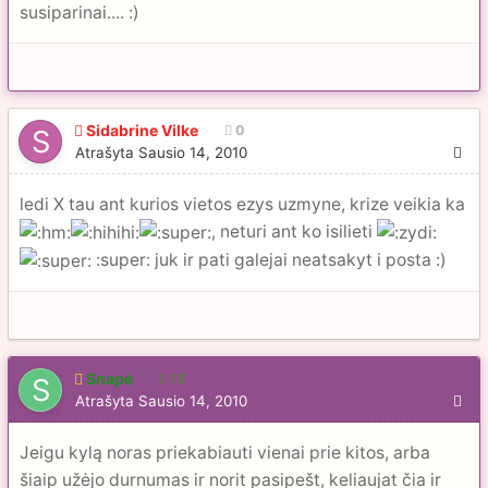
susiparinai.... :)
Sidabrine Vilke
0
Atrašyta
Sausio 14, 2010
ledi X tau ant kurios vietos ezys uzmyne, krize veikia ka
, neturi ant ko isilieti
:super: juk ir pati galejai neatsakyt i posta :)
Snapė
13
Atrašyta
Sausio 14, 2010
Jeigu kylą noras priekabiauti vienai prie kitos, arba
šiaip užėjo durnumas ir norit pasipešt, keliaujat čia ir