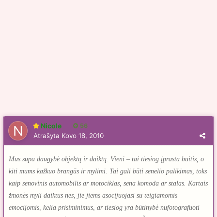
Nicole
56
Atrašyta
Kovo 18, 2010
Mus supa daugybė objektų ir daiktų. Vieni – tai tiesiog įprasta buitis, o
kiti mums kažkuo brangūs ir mylimi. Tai gali būti senelio palikimas, toks
kaip senovinis automobilis ar motociklas, sena komoda ar stalas. Kartais
žmonės myli daiktus nes, jie jiems asocijuojasi su teigiamomis
emocijomis, kelia prisiminimus, ar tiesiog yra būtinybė nufotografuoti