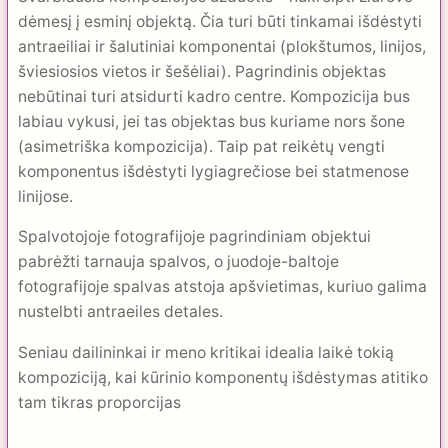
dėmesį į esminį objektą. Čia turi būti tinkamai išdėstyti
antraeiliai ir šalutiniai komponentai (plokštumos, linijos,
šviesiosios vietos ir še­šėliai). Pagrindinis objektas
nebūtinai turi atsidurti kadro centre. Kompozicija bus
labiau vykusi, jei tas objektas bus kuriame nors šone
(asimetriška kompozicija). Taip pat reikėtų vengti
komponentus išdėstyti lygiagrečiose bei statmenose
linijose.
Spalvotojoje fotografijoje pagrindiniam objektui
pabrėžti tarnauja spalvos, o juodoje-baltoje
fotografijoje spalvas atstoja apšvietimas, kuriuo galima
nustelbti antraeiles detales.
Seniau dailininkai ir meno kritikai idealia laikė tokią
kompoziciją, kai kūrinio komponentų išdėstymas atitiko
tam tikras proporcijas