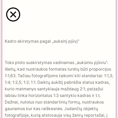
Kadro skirstymas pagal „auksinį pjūvį“
Toks ploto suskirstymas vadinamas „auksiniu pjūviu".
Išeitų, kad nuotraukos formatas turėtų būti proporcijos
1:1,63. Tačiau foto­grafijoms taikomi kiti standartai: 1:1,3;
1:4; 1:2,5; 1:2; 1:1. Daiktų aukštį pabrėžia status kadras,
kurio matmenys santykiauja maždaug 2:1; peizažui
labiau tinka horizontalus 1:3 santykio kadras ir t.t.
Dažnai, nutolus nuo standartinių formų, nuo­traukos
gaunamos kur kas raiškesnės. Judančių objektų
fotografi­joje, kurią atstovauja visų žanrų reportažai, į