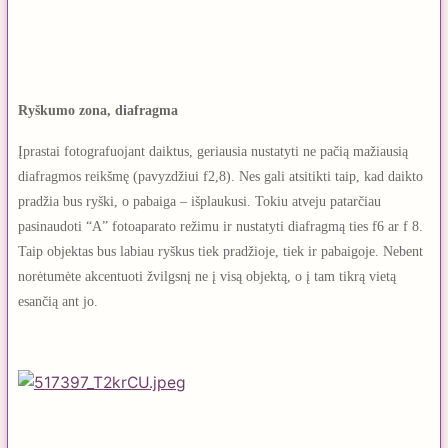
Ryškumo zona, diafragma
Įprastai fotografuojant daiktus, geriausia nustatyti ne pačią mažiausią
diafragmos reikšmę (pavyzdžiui f2,8). Nes gali atsitikti taip, kad daikto
pradžia bus ryški, o pabaiga – išplaukusi. Tokiu atveju patarčiau
pasinaudoti “A” fotoaparato režimu ir nustatyti diafragmą ties f6 ar f 8.
Taip objektas bus labiau ryškus tiek pradžioje, tiek ir pabaigoje. Nebent
norėtumėte akcentuoti žvilgsnį ne į visą objektą, o į tam tikrą vietą
esančią ant jo.