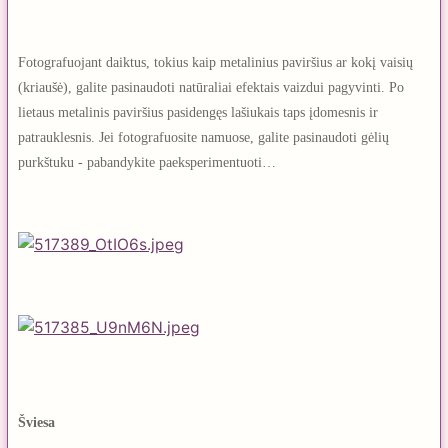
Fotografuojant daiktus, tokius kaip metalinius paviršius ar kokį vaisių
(kriaušė), galite pasinaudoti natūraliai efektais vaizdui pagyvinti. Po
lietaus metalinis paviršius pasidengęs lašiukais taps įdomesnis ir
patrauklesnis. Jei fotografuosite namuose, galite pasinaudoti gėlių
purkštuku - pabandykite paeksperimentuoti…
Šviesa