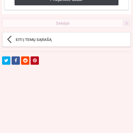
Sekėjai
0
EITI Į TEMŲ SĄRAŠĄ