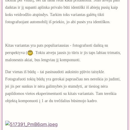
tiksliai per vidurį, bet tai labai retai kada pritaikoma. Šiuo atveju pats
daiktas ir jį supanti aplinka privalo būti identiški iš abiejų pusių kaip
koks veidrodžio atspindys. Tarkim toks variantas galėtų tikti
fotografuojant automobilį iš priekio, jo abi pusės yra identiškos.
Kitas variantas yra pats populiariausias - fotografuoti daiktą su
perspektyva (
. Tokiu atveju jausis jo tūris ir jis taps labiau trimatis,
malonesnis akiai, bus lengviau jį komponuoti.
Dar vienas iš būdų – tai pasinaudoti auksinio pjūvio taisykle.
Fotografuoti tokių būdų yra gerokai paprasčiau nes nereikia jo judinti,
jei jis per sunkus ir nėra galimybės jo stumdyti, ar tiesiog nėra
papildomos vietos eksperimentuoti su kitais variantais. Tam tereikia
objektą komponuoti į 1 ar du trečdalius būsimojo kadro.