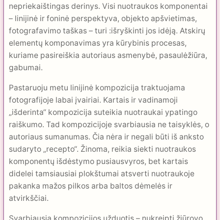
nepriekaištingas derinys. Visi nuotraukos komponentai
– linijinė ir foninė perspektyva, ob­jekto apšvietimas,
fotografavimo taškas – turi :išryškinti jos idėją. Atskirų
elementų komponavimas yra kūrybinis procesas,
kuriame pasireiškia autoriaus asmenybė, pasaulėžiūra,
gabumai.
Pastaruoju metu linijinė kompozicija traktuojama
fotografijoje labai įvairiai. Kartais ir vadinamoji
„išderinta“ kompozicija suteikia nuotraukai ypatingo
raiškumo. Tad kompozicijoje svarbiausia ne taisyklės, o
autoriaus sumanumas. Čia nėra ir negali būti iš anksto
sudaryto „recepto“. Žinoma, reikia siekti nuotraukos
komponen­tų išdėstymo pusiausvyros, bet kartais
didelei tamsiausiai plokštumai atsverti nuotraukoje
pakanka mažos pilkos arba baltos dėmelės ir
atvirkščiai.
Svarbiausia kompozicijos užduotis – nukreipti žiūrovo