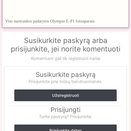
Viso nuotraukos padarytos Olympus E-P1 fotoaparatu.
Susikurkite paskyrą arba
prisijunkite, jei norite komentuoti
Komentuoti gali tik registruoti nariai
Susikurkite paskyrą
Prisijunkite prie mūsų bendruomenės.
Užsiregistruoti
Prisijungti
Turite paskyrą? Prisijunkite.
Prisijunkite dabar