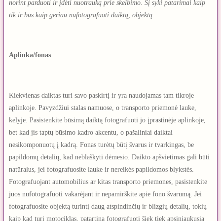
norint parduoti ir įdėti nuotrauką prie skelbimo. Šį syki patarimai kaip
tik ir bus kaip geriau nufotografuoti daiktą, objektą.
Aplinka/fonas
Kiekvienas daiktas turi savo paskirtį ir yra naudojamas tam tikroje
aplinkoje. Pavyzdžiui stalas namuose, o transporto priemonė lauke,
kelyje. Pasistenkite būsimą daiktą fotografuoti jo įprastinėje aplinkoje,
bet kad jis taptų būsimo kadro akcentu, o pašaliniai daiktai
nesikomponuotų į kadrą. Fonas turėtų būtį švarus ir tvarkingas, be
papildomų detalių, kad neblaškyti dėmesio. Daikto apšvietimas gali būti
natūralus, jei fotografuosite lauke ir nereikės papildomos blykstės.
Fotografuojant automobilius ar kitas transporto priemones, pasistenkite
juos nufotografuoti vakarėjant ir nepamirškite apie fono švarumą. Jei
fotografuosite objektą turintį daug atspindinčių ir blizgių detalių, tokių
kaip kad turi motociklas, patartina fotografuoti šiek tiek apsiniaukusią